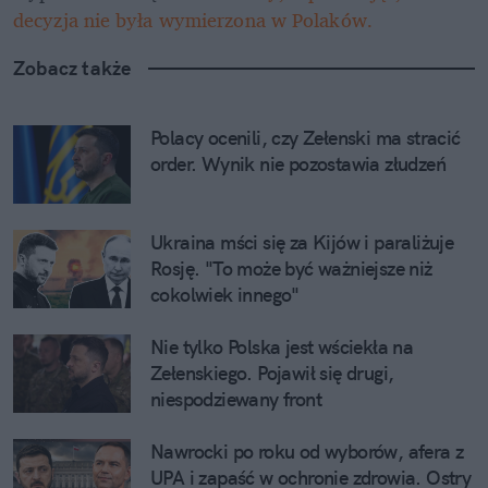
decyzja nie była wymierzona w Polaków. 
Zobacz także
Polacy ocenili, czy Zełenski ma stracić 
order. Wynik nie pozostawia złudzeń
Ukraina mści się za Kijów i paraliżuje 
Rosję. "To może być ważniejsze niż 
cokolwiek innego"
Nie tylko Polska jest wściekła na 
Zełenskiego. Pojawił się drugi, 
niespodziewany front
Nawrocki po roku od wyborów, afera z 
UPA i zapaść w ochronie zdrowia. Ostry 