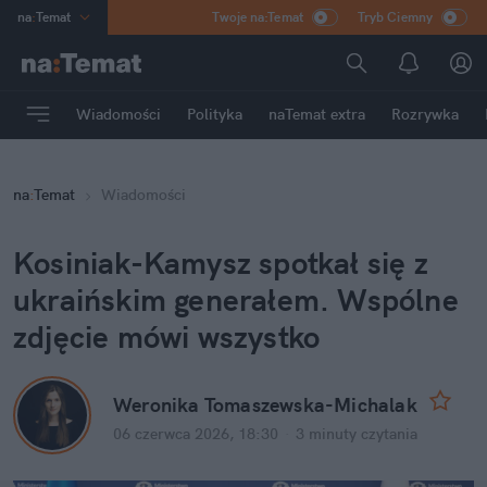
na
:
Temat
Twoje na:Temat
Tryb Ciemny
INN
:
Poland
ASZ
:
dziennik
Wiadomości
Polityka
naTemat extra
Rozrywka
mama
:
DU
dad
:
HERO
na
:
Temat
Wiadomości
Rozrywka
Kosiniak-Kamysz spotkał się z 
ukraińskim generałem. Wspólne 
zdjęcie mówi wszystko
Weronika Tomaszewska-Michalak
06 czerwca 2026, 18:30
·
3 minuty
 czytania