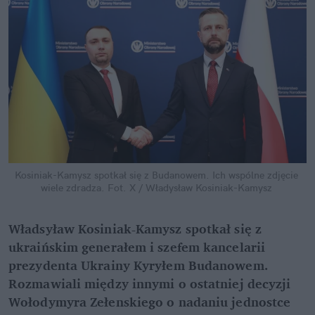
Kosiniak-Kamysz spotkał się z Budanowem. Ich wspólne zdjęcie 
wiele zdradza.
Fot. X / Władysław Kosiniak-Kamysz
Władsyław Kosiniak-Kamysz spotkał się z 
ukraińskim generałem i szefem kancelarii 
prezydenta Ukrainy Kyryłem Budanowem. 
Rozmawiali między innymi o ostatniej decyzji 
Wołodymyra Zełenskiego o nadaniu jednostce 