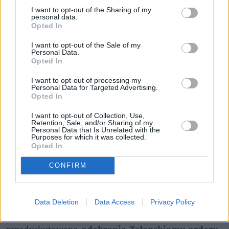
I want to opt-out of the Sharing of my
personal data.
Opted In
I want to opt-out of the Sale of my
Personal Data.
Opted In
I want to opt-out of processing my
Personal Data for Targeted Advertising.
Opted In
I want to opt-out of Collection, Use,
Retention, Sale, and/or Sharing of my
Personal Data that Is Unrelated with the
Purposes for which it was collected.
Opted In
CONFIRM
W związku z tym zaproponował, aby 8 czerwca, na 
Data Deletion
Data Access
Privacy Policy
posiedzeniu Kapituły Orderu Orła Białego, 
przedyskutowano 
odebranie Zełenskiemu orderu
, 