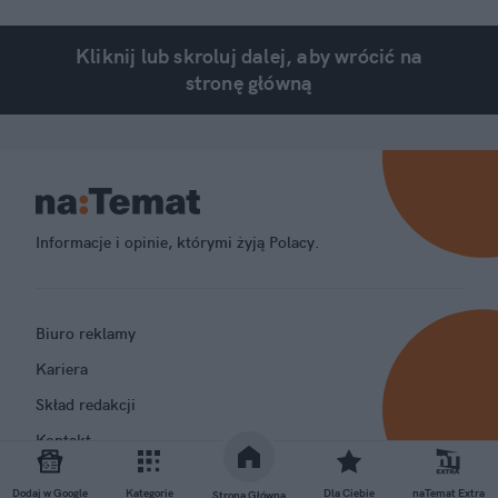
Kliknij lub skroluj dalej, aby wrócić na
stronę główną
Informacje i opinie, którymi żyją Polacy.
Biuro reklamy
Kariera
Skład redakcji
Kontakt
Rozrywka
Dodaj w Google
Kategorie
Dla Ciebie
naTemat Extra
Strona Główna