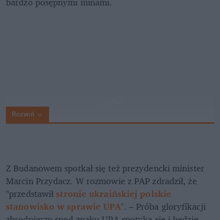
bardzo posępnymi minami.
Rozwiń
Z Budanowem spotkał się też prezydencki minister 
Marcin Przydacz. W rozmowie z PAP zdradził, że 
"przedstawił 
stronie ukraińskiej polskie 
stanowisko w sprawie UPA
". – Próba gloryfikacji 
zbrodniarzy spod znaku UPA spotyka się i będzie 