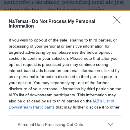
morderców z ukraińskiej powstańczej armii 
nie jest 
gotowa do tego, aby być częścią rodziny 
europejskiej. 
Bo w rodzinie europejskiej bandytów 
NaTemat -
Do Not Process My Personal
i morderców, którzy mordowali kobiety i dzieci, 
Information
mordowali Polaków, nie można gloryfikować i nie 
można gloryfikować UPA – podkreślił także 
Karol 
If you wish to opt-out of the sale, sharing to third parties, or
Nawrocki.
processing of your personal or sensitive information for
targeted advertising by us, please use the below opt-out
section to confirm your selection. Please note that after your
REKLAMA 
opt-out request is processed you may continue seeing
interest-based ads based on personal information utilized by
us or personal information disclosed to third parties prior to
your opt-out. You may separately opt-out of the further
disclosure of your personal information by third parties on the
IAB’s list of downstream participants. This information may
also be disclosed by us to third parties on the
IAB’s List of
Downstream Participants
that may further disclose it to other
third parties.
Personal Data Processing Opt Outs