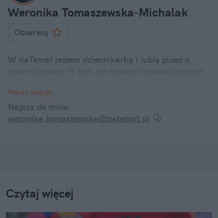
Weronika Tomaszewska-Michalak
Obserwuj
W naTemat jestem dziennikarką i lubię pisać o
show-biznesie. O tym, co nowego i zaskakującego
dzieje się u polskich i zagranicznych gwiazd.
Pokaż więcej
Internetowe dramy, kontrowersyjne wypowiedzi, a
także ciekawostki z życia codziennego znanych
Napisz do mnie:
twarzy – śledzę je wszystkie i informuję o nich w
weronika.tomaszewska@natemat.pl
swoich artykułach.
Czytaj więcej