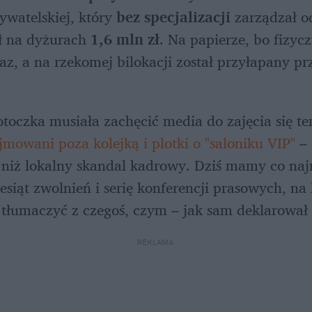
ywatelskiej, który 
bez specjalizacji
 zarządzał o
ł na dyżurach 
1,6 mln zł
. Na papierze, bo fizyc
z, a na rzekomej bilokacji został przyłapany prz
jmowani poza kolejką i plotki o "saloniku VIP"
 –
cej niż lokalny skandal kadrowy. Dziś mamy co na
esiąt zwolnień i serię konferencji prasowych, na
tłumaczyć z czegoś, czym – jak sam deklarował 
REKLAMA 