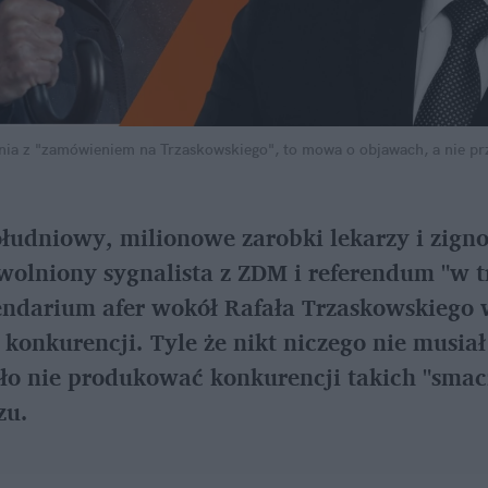
nia z "zamówieniem na Trzaskowskiego", to mowa o objawach, a nie pr
ołudniowy, milionowe zarobki lekarzy i zign
wolniony sygnalista z ZDM i referendum "w tr
endarium afer wokół Rafała Trzaskowskiego w
 konkurencji. Tyle że nikt niczego nie musiał 
ło nie produkować konkurencji takich "smac
zu.