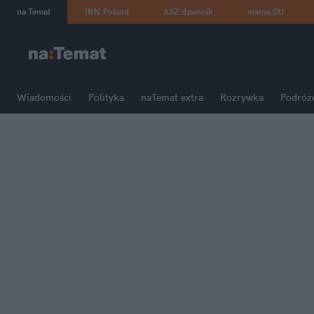
na
:
Temat
INN
:
Poland
ASZ
:
dziennik
mama
:
DU
Wiadomości
Polityka
naTemat extra
Rozrywka
Podróż