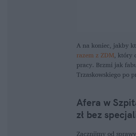
A na koniec, jakby k
razem z ZDM
, który
pracy. Brzmi jak fab
Trzaskowskiego po pr
Afera w Szpit
zł bez specjal
Zacznijmy od sprawy