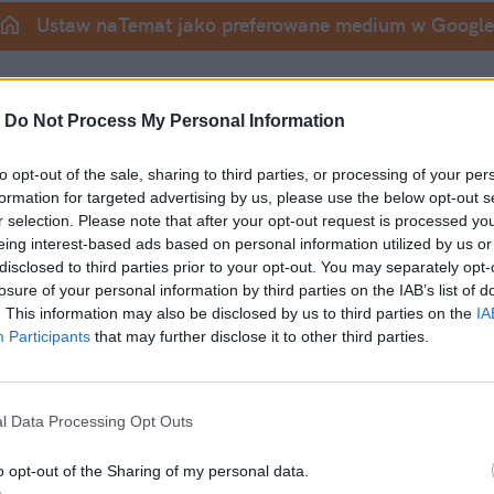
Ustaw naTemat jako preferowane medium w Google
pisać scenariusz politycznego upadku prezydent
epszego niż to, co dzieje się dziś. Najpierw 
afer
-
Do Not Process My Personal Information
to opt-out of the sale, sharing to third parties, or processing of your per
wiedział o nieprawidłowościach dużo wcześniej, n
formation for targeted advertising by us, please use the below opt-out s
r selection. Please note that after your opt-out request is processed y
eing interest-based ads based on personal information utilized by us or
disclosed to third parties prior to your opt-out. You may separately opt-
losure of your personal information by third parties on the IAB’s list of
. This information may also be disclosed by us to third parties on the
IA
Participants
that may further disclose it to other third parties.
l Data Processing Opt Outs
o opt-out of the Sharing of my personal data.