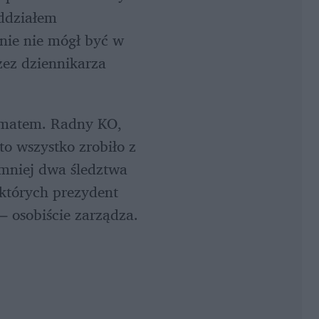
ddziałem 
znie nie mógł być w 
ez dziennikarza 
Pikantna polityczna otoczka musiała zachęcić media do zajęcia się tematem. Radny KO, 
 to wszystko zrobiło z 
jmniej dwa śledztwa 
 których prezydent 
– osobiście zarządza.