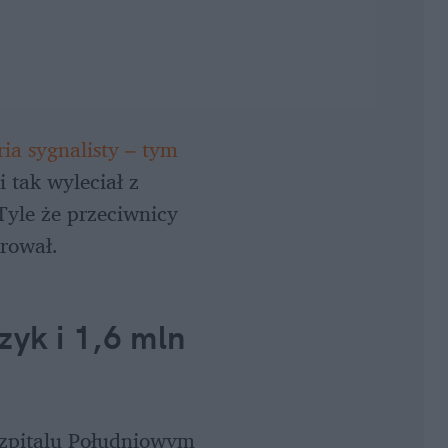
ria sygnalisty – tym 
 i tak wyleciał z 
yle że przeciwnicy 
urował.
yk i 1,6 mln 
zpitalu Południowym 