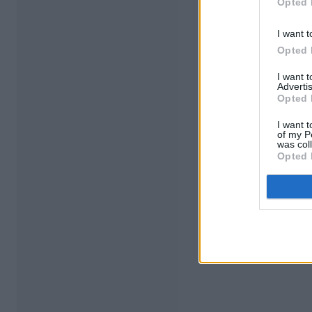
Opted 
I want t
Opted 
I want 
Advertis
Opted 
I want t
of my P
was col
Opted 