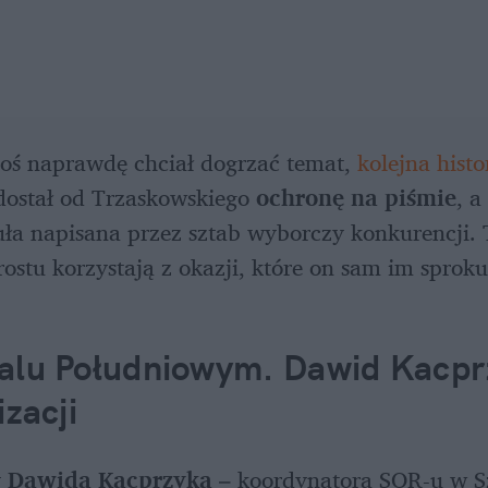
toś naprawdę chciał dogrzać temat,
 kolejna histo
 dostał od Trzaskowskiego 
ochronę na piśmie
, a
uła napisana przez sztab wyborczy konkurencji. T
ostu korzystają z okazji, które on sam im sprok
alu Południowym. Dawid Kacprz
izacji
 
Dawida Kacprzyka
 – koordynatora SOR-u w S