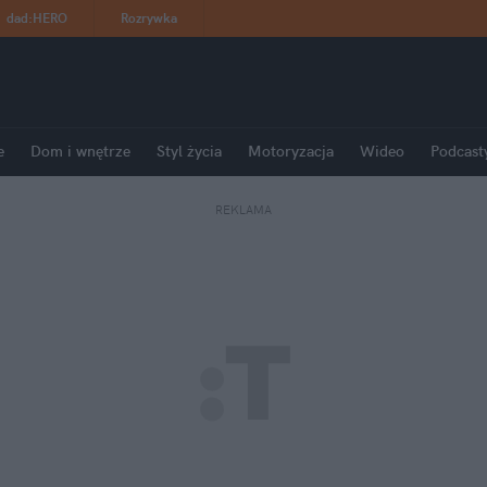
dad
:
HERO
Rozrywka
e
Dom i wnętrze
Styl życia
Motoryzacja
Wideo
Podcast
REKLAMA