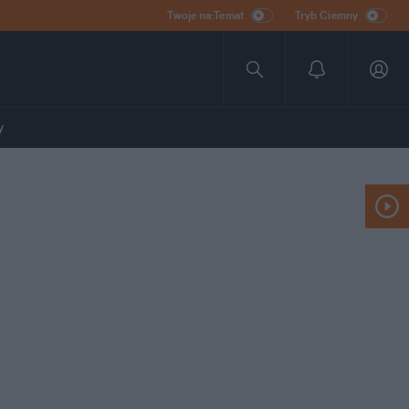
Twoje na:Temat
Tryb Ciemny
y