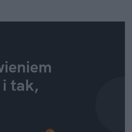
ieniem 
 tak, 