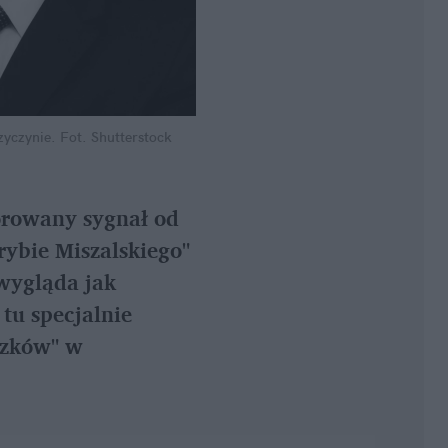
zyczynie.
Fot. Shutterstock
orowany sygnał od 
ybie Miszalskiego" 
ygląda jak 
tu specjalnie 
zków" w 