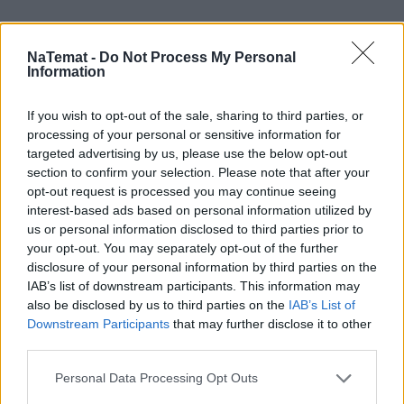
NaTemat -
Do Not Process My Personal
Information
If you wish to opt-out of the sale, sharing to third parties, or
Pociągiem z Polski do Włoch?!  
processing of your personal or sensitive information for
Nowość od PKP Intercity! | 
targeted advertising by us, please use the below opt-out
kierunek:PODRÓŻE
section to confirm your selection. Please note that after your
opt-out request is processed you may continue seeing
interest-based ads based on personal information utilized by
Zupełnie inaczej sytuacja wygląda w przypadku 
us or personal information disclosed to third parties prior to
uszkodzeń na samej posadzce balkonu, która już 
your opt-out. You may separately opt-out of the further
disclosure of your personal information by third parties on the
wchodzi w skład przylegającego lokalu. Za 
wymianę 
IAB’s list of downstream participants. This information may
popękanych płytek czy zniszczoną fugę zapłaci 
also be disclosed by us to third parties on the
IAB’s List of
wyłącznie właściciel mieszkania
. Nowelizacja 
Downstream Participants
that may further disclose it to other
zdejmie więc z lokatorów obowiązek samodzielnego 
third parties.
dbania o bezpieczeństwo balkonów, przenosząc tę 
Personal Data Processing Opt Outs
odpowiedzialność wprost na zarządców.