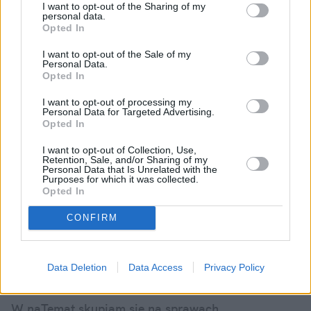
I want to opt-out of the Sharing of my
personal data.
Opted In
Nie przegap żadnej ważnej wiadomości i
I want to opt-out of the Sale of my
obserwuj nas w Google News!
Personal Data.
Opted In
Więcej:
I want to opt-out of processing my
Prawo
Dom
Mieszkania
Personal Data for Targeted Advertising.
Opted In
I want to opt-out of Collection, Use,
Retention, Sale, and/or Sharing of my
Personal Data that Is Unrelated with the
Purposes for which it was collected.
Opted In
CONFIRM
Bartosz Godziński
Data Deletion
Data Access
Privacy Policy
Obserwuj
W naTemat skupiam się na sprawach