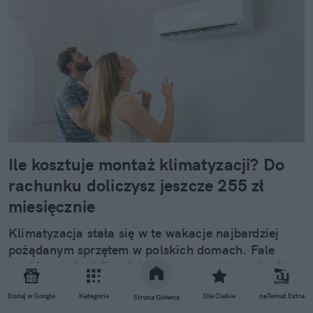
Ile kosztuje montaż klimatyzacji? Do
rachunku doliczysz jeszcze 255 zł
miesięcznie
Klimatyzacja stała się w te wakacje najbardziej
pożądanym sprzętem w polskich domach. Fale
upałów utwierdziły wielu z nas w przekonaniu, że w
takie skwary lepiej się schłodzić nie da. Jakie są
Dodaj w Google
Kategorie
Dla Ciebie
naTemat Extra
koszty instalacji klimy, rynkowe terminy oraz
Strona Główna