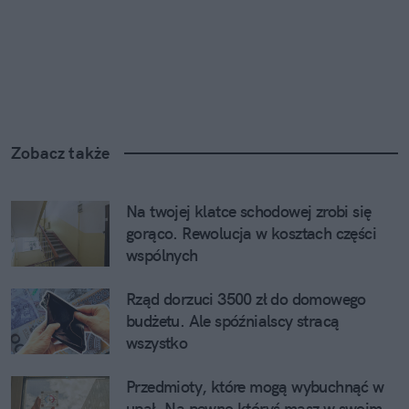
Zobacz także
Na twojej klatce schodowej zrobi się 
gorąco. Rewolucja w kosztach części 
wspólnych
Rząd dorzuci 3500 zł do domowego 
budżetu. Ale spóźnialscy stracą 
wszystko
Przedmioty, które mogą wybuchnąć w 
upał. Na pewno któryś masz w swoim 