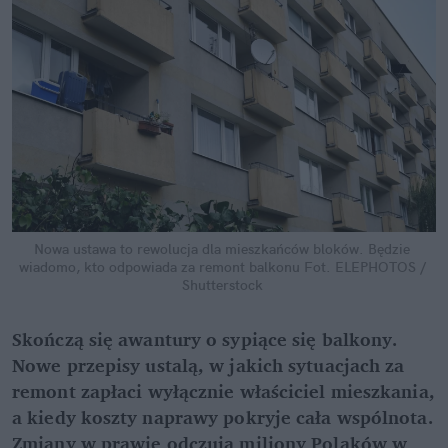
Nowa ustawa to rewolucja dla mieszkańców bloków. Będzie 
wiadomo, kto odpowiada za remont balkonu
Fot. ELEPHOTOS / 
Shutterstock
Skończą się awantury o sypiące się balkony. 
Nowe przepisy ustalą, w jakich sytuacjach za 
remont zapłaci wyłącznie właściciel mieszkania, 
a kiedy koszty naprawy pokryje cała wspólnota. 
Zmiany w prawie odczują miliony Polaków w 