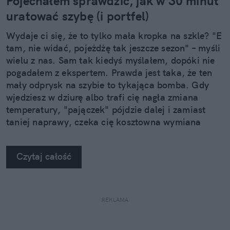
Pojechałem sprawdzić, jak w 30 minut
uratować szybę (i portfel)
Wydaje ci się, że to tylko mała kropka na szkle? "E
tam, nie widać, pojeżdżę tak jeszcze sezon" – myśli
wielu z nas. Sam tak kiedyś myślałem, dopóki nie
pogadałem z ekspertem. Prawda jest taka, że ten
mały odprysk na szybie to tykająca bomba. Gdy
wjedziesz w dziurę albo trafi cię nagła zmiana
temperatury, "pajączek" pójdzie dalej i zamiast
taniej naprawy, czeka cię kosztowna wymiana
szyby. Wybrałem się do serwisu Autoglass®, żeby
na własne oczy zobaczyć, jak profesjonaliści radzą
Czytaj całość
sobie z takimi uszkodzeniami.
REKLAMA