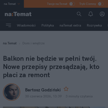
na
:
Temat
Twoje na:Temat
Tryb Ciemny
INN
:
Poland
ASZ
:
dziennik
Wiadomości
Polityka
naTemat extra
Rozrywka
mama
:
DU
dad
:
HERO
na
:
Temat
Dom i wnętrze
Rozrywka
Balkon nie będzie w pełni twój. 
Nowe przepisy przesądzają, kto 
płaci za remont
Bartosz Godziński
30 czerwca 2026, 13:39
·
3 minuty
 czytania