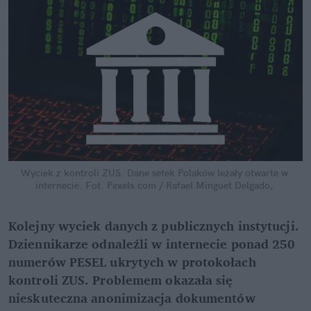
Wyciek z kontroli ZUS. Dane setek Polaków leżały otwarte w 
internecie.
Fot. Pexels.com / Rafael Minguet Delgado,
Kolejny wyciek danych z publicznych instytucji. 
Dziennikarze odnaleźli w internecie ponad 250 
numerów PESEL ukrytych w protokołach 
kontroli ZUS. Problemem okazała się 
nieskuteczna anonimizacja dokumentów 