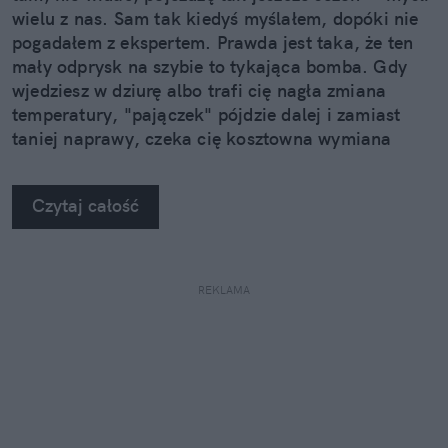
wielu z nas. Sam tak kiedyś myślałem, dopóki nie
pogadałem z ekspertem. Prawda jest taka, że ten
mały odprysk na szybie to tykająca bomba. Gdy
wjedziesz w dziurę albo trafi cię nagła zmiana
temperatury, "pajączek" pójdzie dalej i zamiast
taniej naprawy, czeka cię kosztowna wymiana
szyby. Wybrałem się do serwisu Autoglass®, żeby
na własne oczy zobaczyć, jak profesjonaliści radzą
Czytaj całość
sobie z takimi uszkodzeniami.
REKLAMA