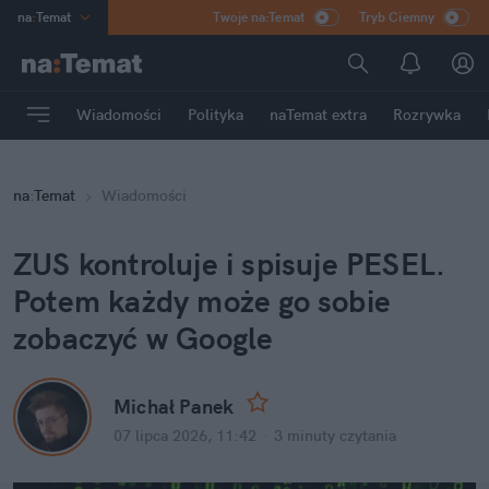
na
:
Temat
Twoje na:Temat
Tryb Ciemny
INN
:
Poland
ASZ
:
dziennik
Wiadomości
Polityka
naTemat extra
Rozrywka
mama
:
DU
dad
:
HERO
na
:
Temat
Wiadomości
Rozrywka
ZUS kontroluje i spisuje PESEL. 
Potem każdy może go sobie 
zobaczyć w Google
Michał Panek
07 lipca 2026, 11:42
·
3 minuty
 czytania