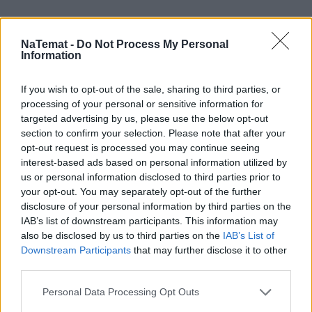
NaTemat -
Do Not Process My Personal
Information
If you wish to opt-out of the sale, sharing to third parties, or
processing of your personal or sensitive information for
Łupiemy carski beton!  Drytooling 
targeted advertising by us, please use the below opt-out
pod Warszawą (Janówek Pierwszy) | 
kierunek:GÓRY #4
section to confirm your selection. Please note that after your
opt-out request is processed you may continue seeing
interest-based ads based on personal information utilized by
us or personal information disclosed to third parties prior to
Dalsza część artykułu poniżej.
your opt-out. You may separately opt-out of the further
disclosure of your personal information by third parties on the
Zobacz także
IAB’s list of downstream participants. This information may
also be disclosed by us to third parties on the
IAB’s List of
Downstream Participants
that may further disclose it to other
Nowa funkcja w mObywatelu. Donos 
third parties.
na sąsiada lub firmę zrobisz w try miga
Personal Data Processing Opt Outs