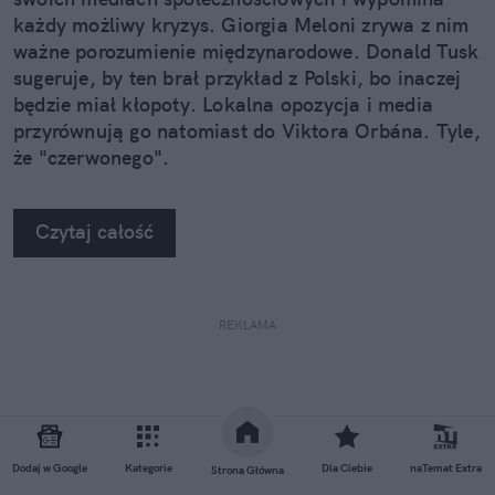
każdy możliwy kryzys. Giorgia Meloni zrywa z nim
ważne porozumienie międzynarodowe. Donald Tusk
sugeruje, by ten brał przykład z Polski, bo inaczej
będzie miał kłopoty. Lokalna opozycja i media
przyrównują go natomiast do Viktora Orbána. Tyle,
że "czerwonego".
Czytaj całość
REKLAMA
Dodaj w Google
Kategorie
Dla Ciebie
naTemat Extra
Strona Główna