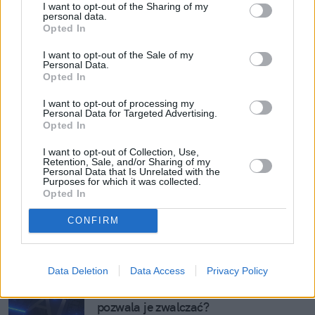
I want to opt-out of the Sharing of my
personal data.
Zapomniałeś powiedzieć w domu, gdzie 
Opted In
byłeś? Wielki wyciek danych może to 
przypomnieć
I want to opt-out of the Sale of my
Personal Data.
Opted In
Myślisz, że wojna informacyjna Cię nie 
dotyczy? Putin chce wejść do Twojej 
I want to opt-out of processing my
Personal Data for Targeted Advertising.
głowy
Opted In
I want to opt-out of Collection, Use,
Jeden klik i "koniec świata". Jak 
Retention, Sale, and/or Sharing of my
nieświadomy błąd paraliżuje szpitale, 
Personal Data that Is Unrelated with the
Purposes for which it was collected.
szkoły i firmy
Opted In
Claude sparaliżowany przez Trumpa. 
CONFIRM
Słynne AI oberwało bez konkretnego 
powodu
Data Deletion
Data Access
Privacy Policy
Jak AI personalizuje oszustwa – i jak 
pozwala je zwalczać?