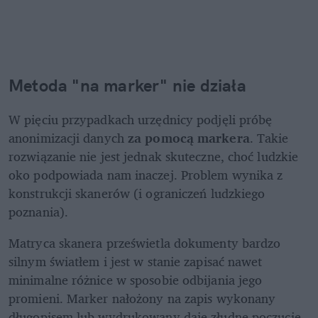
Metoda "na marker" nie działa
W pięciu przypadkach urzędnicy podjęli próbę 
anonimizacji danych
 za pomocą markera
. Takie 
rozwiązanie nie jest jednak skuteczne, choć ludzkie 
oko podpowiada nam inaczej. Problem wynika z 
konstrukcji skanerów (i ograniczeń ludzkiego 
poznania).
Matryca skanera prześwietla dokumenty bardzo 
silnym światłem i jest w stanie zapisać nawet 
minimalne różnice w sposobie odbijania jego 
promieni. Marker nałożony na zapis wykonany 
długopisem lub wydrukowany daje złudne poczucie 