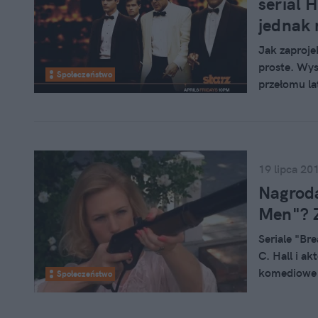
serial
jednak
Jak zaproje
proste. Wy
Społeczeństwo
przełomu la
palenie pap
w kultowym 
tylko jeden.
19 lipca 20
Nagrod
Men"? 
Seriale "Br
C. Hall i ak
komediowe "
Społeczeństwo
do zdobycia
nominowanyc