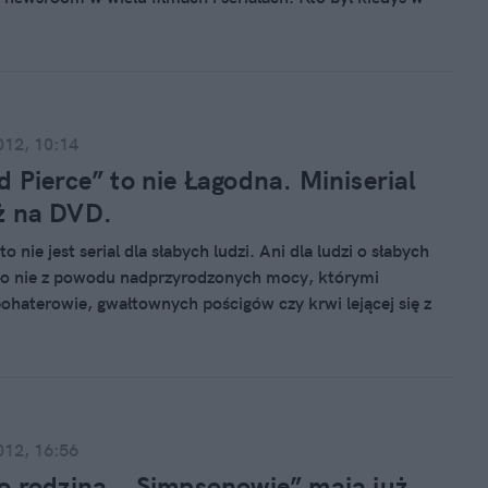
zety czy w studiu telewizyjnym, ten wie, że w takim chaosie
łby rady pracować. Twórcy popkultury nie przestają jednak
ać nas scenami z życia newsroomów – HBO planuje nawet
obny projekt zatytułowany “The Newsroom” na ten temat.
przegląd serialowych wizji redakcji i ich pracowników, które
012, 10:14
ę najczęściej.
d Pierce” to nie Łagodna. Miniserial
ż na DVD.
o nie jest serial dla słabych ludzi. Ani dla ludzi o słabych
to nie z powodu nadprzyrodzonych mocy, którymi
ohaterowie, gwałtownych pościgów czy krwi lejącej się z
łem grozy są tu międzyludzkie relacje. A ściślej rzecz
acje rodzinne.
012, 16:56
o rodzina. „Simpsonowie” mają już