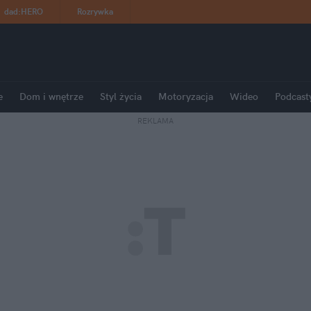
dad
:
HERO
Rozrywka
e
Dom i wnętrze
Styl życia
Motoryzacja
Wideo
Podcast
REKLAMA