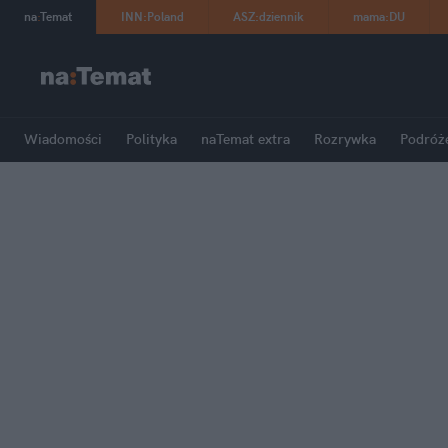
na
:
Temat
INN
:
Poland
ASZ
:
dziennik
mama
:
DU
Wiadomości
Polityka
naTemat extra
Rozrywka
Podróż