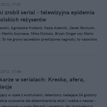
 2012, 17:37
i zrobił serial – telewizyjna epidemia
olskich reżyserów
wski, Agnieszka Holland, Kasia Adamik, Jacek Borcuch.
 Martin Scorsese, Mike Nichols, Bryan Singer czy Mario
. To nie grono laureatów prestiżowej nagrody; to nazwiska
yserów, którzy zaprzęgli swoje talenty w służbę telewizji.
 “Krew z krwi” – pierwszy pełnowymiarowy serial Xawerego
, a my zastanawiamy się, co znani twórcy widzą w pracy w
 2012, 17:48
karze w serialach: Kreska, afera,
lacja
ający w szale z wydrukami, telewizory nadające 24 godziny
lkie wyzwania dla dziennikarskiej etyki i walka o newsa –
 newsroom w wielu filmach i serialach. Kto był kiedyś w