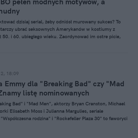
 HBO pełen modnych motywów, a
 nudny
ktować dzisiaj serial, żeby odniósł murowany sukces? To
starczy ubrać seksownych Amerykanów w kostiumy z
t 50. i 60. ubiegłego wieku. Zaordynować im ostre picie,
ierosów i uprawianie pozamałżeńskiego seksu. Zupełnie, jak
już serialu „Mad Men”. Sęk w tym, że Don Draper jest
12, 18:09
a Emmy dla "Breaking Bad" czy "Mad
Znamy listę nominowanych
eaking Bad" i "Mad Men", aktorzy Bryan Cranston, Michael
torki Elisabeth Moss i Julianna Margulies, seriale
Współczesna rodzina" i "Rockefeller Plaza 30" to faworyci
 tegorocznej nagrody Emmy. W czwartek ogłoszono listę
h do tego najbardziej prestiżowego wyróżnienia w