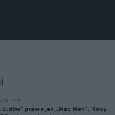
i
 2012, 19:09
o cudów” prawie jak „Mad Men”. Nowy