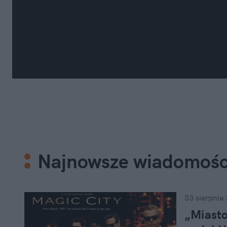
Najnowsze wiadomośc
03 sierpnia
„Miast