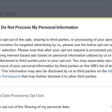
wizji.
12, 18:24
prawdę Ci powie? Pytamy prawnika,
-
Do Not Process My Personal Information
 i reportera co sądzą o najnowszych
cjach
to opt-out of the sale, sharing to third parties, or processing of your per
formation for targeted advertising by us, please use the below opt-out s
yjna fikcja ma w sobie chociaż trochę prawdy? Nawet jeśli
r selection. Please note that after your opt-out request is processed y
ią i z zapartym tchem śledzimy "Doktora House'a",
eing interest-based ads based on personal information utilized by us or
, "Suits", "The Newsroom", "Układy" czy "Ally McBeal".
disclosed to third parties prior to your opt-out. You may separately opt-
k pamiętać, ze to tylko serial. Pozwoli nam to uniknąć
losure of your personal information by third parties on the IAB’s list of
derzenia z rzeczywistością.
. This information may also be disclosed by us to third parties on the
IA
Participants
that may further disclose it to other third parties.
12, 14:54
l Data Processing Opt Outs
ostatni mądry serial?
o opt-out of the Sharing of my personal data.
arcypopularnej serii postanowili w tym roku definitywnie