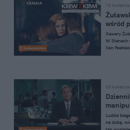
10 kwietnia
Żuławsk
wśród p
Xawery Żuła
W Stanach –
Van Peebles
Społeczeństwo
uznanych reż
Jutro rusza
Żuławskiego
TV.
03 kwietnia
Dzienni
manipu
Ludzie bieg
na dobę, wie
tak wygląda
Społeczeństwo