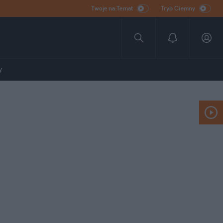
Twoje na:Temat
Tryb Ciemny
y