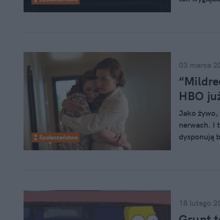
redakcji ga
nikt nie da
uszczęśliwi
ciekawy os
Zrobiliśmy 
03 marca 2
pojawiają si
“Mildre
HBO ju
Jako żywo, t
nerwach. I 
dysponują b
Społeczeństwo
ekranu. Źród
biorąc – rel
18 lutego 2
Grunt t