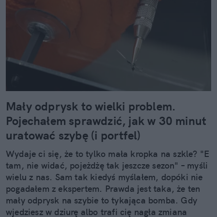
Mały odprysk to wielki problem.
Pojechałem sprawdzić, jak w 30 minut
uratować szybę (i portfel)
Wydaje ci się, że to tylko mała kropka na szkle? "E
tam, nie widać, pojeżdżę tak jeszcze sezon" – myśli
wielu z nas. Sam tak kiedyś myślałem, dopóki nie
pogadałem z ekspertem. Prawda jest taka, że ten
mały odprysk na szybie to tykająca bomba. Gdy
wjedziesz w dziurę albo trafi cię nagła zmiana