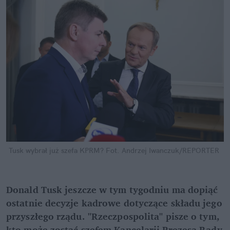
Tusk wybrał już szefa KPRM?
Fot. Andrzej Iwanczuk/REPORTER
Donald Tusk jeszcze w tym tygodniu ma dopiąć 
ostatnie decyzje kadrowe dotyczące składu jego 
przyszłego rządu. "Rzeczpospolita" pisze o tym, 
kto może zostać szefem Kancelarii Prezesa Rady 