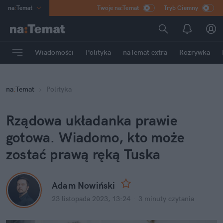
na
:
Temat
Twoje na:Temat
Tryb Ciemny
INN
:
Poland
ASZ
:
dziennik
Wiadomości
Polityka
naTemat extra
Rozrywka
mama
:
DU
dad
:
HERO
na
:
Temat
Polityka
Rozrywka
Rządowa układanka prawie 
gotowa. Wiadomo, kto może 
zostać prawą ręką Tuska
Adam Nowiński
23 listopada 2023, 13:24
·
3 minuty
 czytania