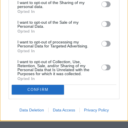
wytłumaczył polityk.
I want to opt-out of the Sharing of my
personal data.
Jeśli zaś chodzi o Trybunał Stanu, Donald Tusk 
Opted In
zapowiedział, że posiada większość niezbędną do 
I want to opt-out of the Sale of my
postawienia przed tym organem Adama 
Personal Data.
Opted In
Glapińskiego
, czyli prezesa Narodowego Banku 
Polskiego.
I want to opt-out of processing my
Personal Data for Targeted Advertising.
Opted In
– W sprawie innych osób musielibyśmy liczyć na 
głosy ludzi z PiS. Ale chce państwa uspokoić. Słowa 
I want to opt-out of Collection, Use,
Retention, Sale, and/or Sharing of my
o rozliczaniu władzy nie były frazesem. 
Personal Data that Is Unrelated with the
Purposes for which it was collected.
Kompletujemy narzędzia, które są niezbędne i 
Opted In
wiemy, jak ich skutecznie użyć – skomentował. 
CONFIRM
REKLAMA 
Data Deletion
Data Access
Privacy Policy