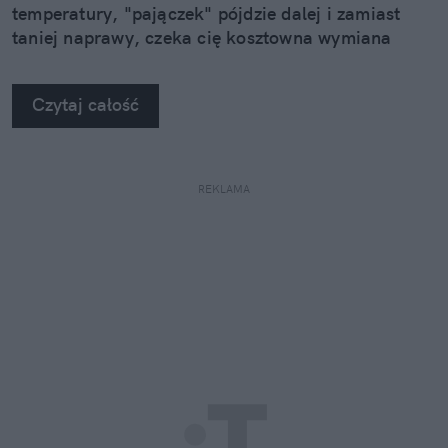
temperatury, "pajączek" pójdzie dalej i zamiast
taniej naprawy, czeka cię kosztowna wymiana
szyby. Wybrałem się do serwisu Autoglass®, żeby
na własne oczy zobaczyć, jak profesjonaliści radzą
Czytaj całość
sobie z takimi uszkodzeniami.
REKLAMA