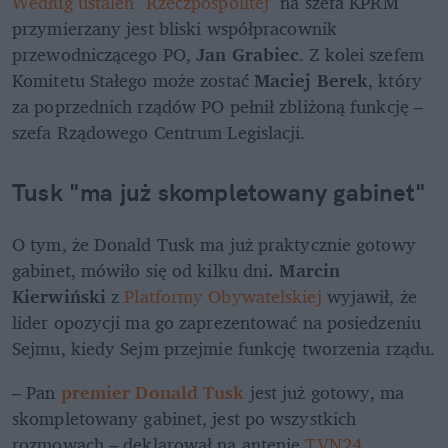
Według ustaleń "Rzeczpospolitej"
 na szefa KPRM 
przymierzany jest bliski współpracownik 
przewodniczącego PO, 
Jan Grabiec
. Z kolei szefem 
Komitetu Stałego może zostać 
Maciej Berek
, który 
za poprzednich rządów PO pełnił zbliżoną funkcję – 
szefa Rządowego Centrum Legislacji.
Tusk "ma już skompletowany gabinet"
O tym, że Donald Tusk ma już praktycznie gotowy 
gabinet, mówiło się od kilku dni
. Marcin 
Kierwiński
 z 
Platformy Obywatelskiej
 wyjawił, że 
lider opozycji ma go zaprezentować na posiedzeniu 
Sejmu, kiedy Sejm przejmie funkcję tworzenia rządu.
– Pan 
premier Donald Tusk
 jest już gotowy, ma 
skompletowany gabinet, jest po wszystkich 
rozmowach
– deklarował na antenie 
TVN24