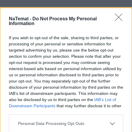
NaTemat -
Do Not Process My Personal
Information
If you wish to opt-out of the sale, sharing to third parties, or
processing of your personal or sensitive information for
Domowy obiad od podstaw bez stania 
godzinami w kuchni? Sprawdziłam, 
targeted advertising by us, please use the below opt-out
czy to możliwe
section to confirm your selection. Please note that after your
opt-out request is processed you may continue seeing
interest-based ads based on personal information utilized by
us or personal information disclosed to third parties prior to
Platforma Obywatelska
 ma także gotową ustawę, 
your opt-out. You may separately opt-out of the further
którą Tusk potocznie nazwał "czyste ręce". – Ten 
disclosure of your personal information by third parties on the
termin dość dobrze opisuje ten projekt. Chodzi o 
IAB’s list of downstream participants. This information may
also be disclosed by us to third parties on the
IAB’s List of
obowiązek ujawniania majątku współmałżonków 
Downstream Participants
that may further disclose it to other
ludzi władzy. Premiera, ministrów, posłów, 
third parties.
senatorów oraz władze wykonawcze w samorządzie. 
Mam nadzieję, że przetnie to spekulacje – 
Personal Data Processing Opt Outs