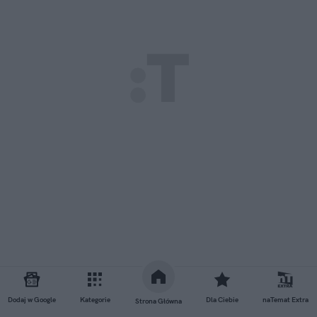
Dodaj w Google
Kategorie
Dla Ciebie
naTemat Extra
Strona Główna