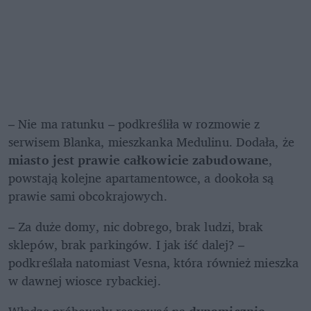
– Nie ma ratunku – podkreśliła w rozmowie z 
serwisem Blanka, mieszkanka Medulinu. Dodała, że 
miasto jest prawie całkowicie zabudowane
, 
powstają kolejne apartamentowce, a dookoła są 
prawie sami obcokrajowych.
– Za duże domy, nic dobrego, brak ludzi, brak 
sklepów, brak parkingów. I jak iść dalej? – 
podkreślała natomiast Vesna, która również mieszka 
w dawnej wiosce rybackiej.
Władze próbowały reagować na
 dynamicznie 