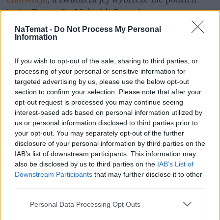
losów 
Teneryfy, Majorki, Barcelony, czy 
Wenecji
. Wszędzie tam 
masowa turystyka dała 
NaTemat -
Do Not Process My Personal
się bardzo we znaki miejscowej ludności
, przez 
Information
co konieczne było wprowadzenie 
drastycznych 
zmian i ograniczeń
.
If you wish to opt-out of the sale, sharing to third parties, or
processing of your personal or sensitive information for
Na Teneryfie ma powstać specjalne prawo
, które 
targeted advertising by us, please use the below opt-out
section to confirm your selection. Please note that after your
bardzo mocno uderzy w osoby wynajmujące 
opt-out request is processed you may continue seeing
mieszkania dla turystów. Ich liczba ma być bowiem 
interest-based ads based on personal information utilized by
drastycznie ograniczona. 
Barcelona zdecydowała 
us or personal information disclosed to third parties prior to
natomiast, że nie będzie wystawiała nowych 
your opt-out. You may separately opt-out of the further
disclosure of your personal information by third parties on the
licencji na wynajem mieszkań
, a dodatkowo nie 
IAB’s list of downstream participants. This information may
przedłuży tych już obowiązujących.
also be disclosed by us to third parties on the
IAB’s List of
Downstream Participants
that may further disclose it to other
third parties.
Personal Data Processing Opt Outs