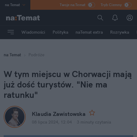
na
:
Temat
Twoje na:Temat
Tryb Ciemny
INN
:
Poland
ASZ
:
dziennik
Wiadomości
Polityka
naTemat extra
Rozrywka
mama
:
DU
dad
:
HERO
na
:
Temat
Podróże
Rozrywka
W tym miejscu w Chorwacji mają 
już dość turystów. "Nie ma 
ratunku"
Klaudia Zawistowska
08 lipca 2024, 12:04
·
3 minuty
 czytania