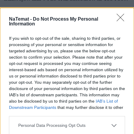
"Warszawiacy Śpiewają (Nie)Zakazane 
NaTemat -
Do Not Process My Personal
Piosenki". Będą utrudnienia
Information
Koncert 
Taylor Swift
 nie jest jedynym ważnym 
If you wish to opt-out of the sale, sharing to third parties, or
processing of your personal or sensitive information for
muzycznym wydarzeniem, które będzie miało 
targeted advertising by us, please use the below opt-out
miejsce 1 sierpnia. O godzinie 20:30 rozpocznie się 
section to confirm your selection. Please note that after your
tradycyjne wydarzenie 
"Warszawiacy Śpiewają 
opt-out request is processed you may continue seeing
(Nie)Zakazane Piosenki"
. 
interest-based ads based on personal information utilized by
us or personal information disclosed to third parties prior to
your opt-out. You may separately opt-out of the further
disclosure of your personal information by third parties on the
IAB’s list of downstream participants. This information may
also be disclosed by us to third parties on the
IAB’s List of
Downstream Participants
that may further disclose it to other
third parties.
Personal Data Processing Opt Outs