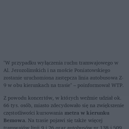
"W przypadku wyłączenia ruchu tramwajowego w 
Al. Jerozolimskich i na moście Poniatowskiego 
zostanie uruchomiona zastępcza linia autobusowa Z-
9 w obu kierunkach na trasie" – poinformował WTP.
Z powodu koncertów, w których weźmie udział ok. 
66 tys. osób, miasto zdecydowało się na zwiększenie 
częstotliwości kursowania 
metra w kierunku 
Bemowa
. Na trasie pojawi się także więcej 
tramwajów linii 9 i 26 oraz autobusów nr 138 i 509.