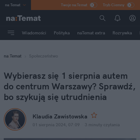
na
:
Temat
Twoje na:Temat
Tryb Ciemny
INN
:
Poland
ASZ
:
dziennik
Wiadomości
Polityka
naTemat extra
Rozrywka
mama
:
DU
dad
:
HERO
na
:
Temat
Społeczeństwo
Rozrywka
Wybierasz się 1 sierpnia autem 
do centrum Warszawy? Sprawdź, 
bo szykują się utrudnienia
Klaudia Zawistowska
01 sierpnia 2024, 07:09
·
3 minuty
 czytania