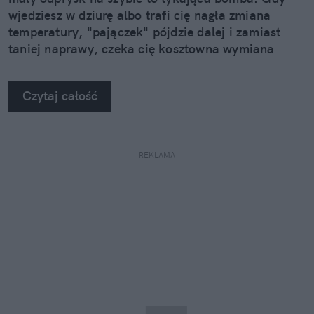
wjedziesz w dziurę albo trafi cię nagła zmiana
temperatury, "pajączek" pójdzie dalej i zamiast
taniej naprawy, czeka cię kosztowna wymiana
szyby. Wybrałem się do serwisu Autoglass®, żeby
na własne oczy zobaczyć, jak profesjonaliści radzą
Czytaj całość
sobie z takimi uszkodzeniami.
REKLAMA