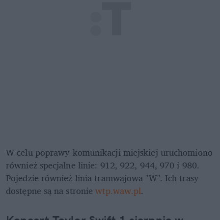
W celu poprawy komunikacji miejskiej uruchomiono 
również specjalne linie: 912, 922, 944, 970 i 980. 
Pojedzie również linia tramwajowa "W". Ich trasy 
dostępne są na stronie 
wtp.waw.pl
.
Koncert Taylor Swift 1 sierpnia w 