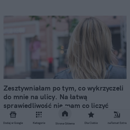
Zesztywniałam po tym, co wykrzyczeli
do mnie na ulicy. Na łatwą
sprawiedliwość nie mam co liczyć
"Ej! Pokaż p**dę” – wykrzyczał do mnie na ulicy
pewien – chciałoby się powiedzieć – mężczyzna, ale
Dodaj w Google
Kategorie
Dla Ciebie
naTemat Extra
Strona Główna