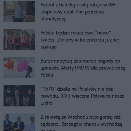
Patent z butelką i solą ratuje w 38-
stopniowy upał. Nie potrzeba
klimatyzacji
Polska będzie miała dwa "nowe"
święta. Zmiany w kalendarzu już się
szykują
Burze napędzą załamanie pogody po
upałach. Alerty IMGW dla prawie całej
Polski
"1670" działa na Polaków nie bez
powodu. XVII-wieczna Polska to nasze
lustro
Z rakietą ze Wschodu było gorzej niż
sądzono. Szczegóły chaosu wychodzą
na jaw