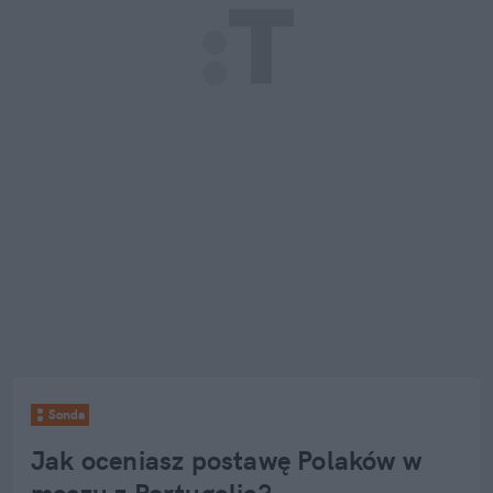
Sonda
Jak oceniasz postawę Polaków w 
meczu z Portugalią?