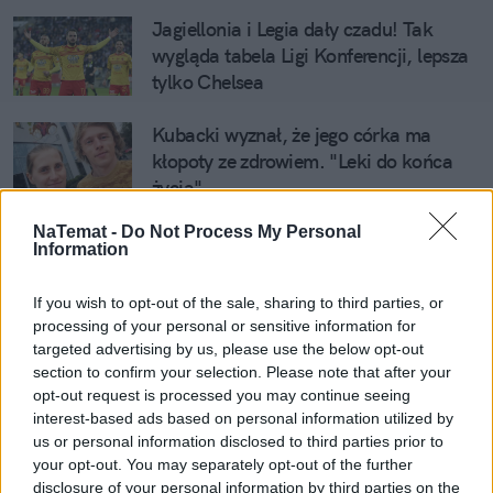
Jagiellonia i Legia dały czadu! Tak 
wygląda tabela Ligi Konferencji, lepsza 
tylko Chelsea
Kubacki wyznał, że jego córka ma 
kłopoty ze zdrowiem. "Leki do końca 
życia"
NaTemat -
Do Not Process My Personal
"Siwy bajerant" może objąć legendarny 
Information
klub. Boniek skomentował to jednym 
słowem
If you wish to opt-out of the sale, sharing to third parties, or
processing of your personal or sensitive information for
Pena ujawnił, co miał usłyszeć od 
targeted advertising by us, please use the below opt-out
Szczęsnego. Te słowa to prawdziwa 
section to confirm your selection. Please note that after your
klasa
opt-out request is processed you may continue seeing
interest-based ads based on personal information utilized by
us or personal information disclosed to third parties prior to
your opt-out. You may separately opt-out of the further
Nie przegap żadnej ważnej wiadomości i
disclosure of your personal information by third parties on the