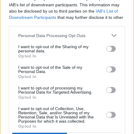
obserwuj nas w Google News!
IAB’s list of downstream participants. This information may
also be disclosed by us to third parties on the
IAB’s List of
Downstream Participants
that may further disclose it to other
Więcej:
third parties.
Piłka nożna
Portugalia
Polska
UEFA
Personal Data Processing Opt Outs
Liga Narodów
I want to opt-out of the Sharing of my
personal data.
Opted In
I want to opt-out of the Sale of my
Personal Data.
Opted In
I want to opt-out of processing my
Karolina Kurek
Personal Data for Targeted Advertising.
Opted In
Obserwuj
I want to opt-out of Collection, Use,
Retention, Sale, and/or Sharing of my
Personal Data that Is Unrelated with the
Purposes for which it was collected.
Opted In