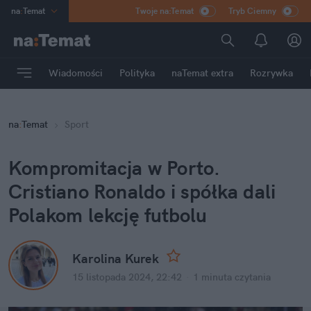
na
:
Temat
Twoje na:Temat
Tryb Ciemny
INN
:
Poland
ASZ
:
dziennik
Wiadomości
Polityka
naTemat extra
Rozrywka
mama
:
DU
dad
:
HERO
na
:
Temat
Sport
Rozrywka
Kompromitacja w Porto. 
Cristiano Ronaldo i spółka dali 
Polakom lekcję futbolu
Karolina Kurek
15 listopada 2024, 22:42
·
1 minuta
 czytania