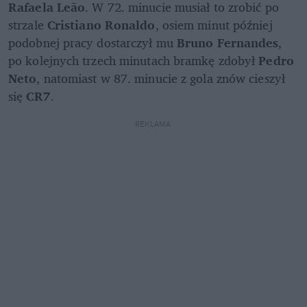
Rafaela Leão
. W 72. minucie musiał to zrobić po 
strzale
 Cristiano Ronaldo
, osiem minut później 
podobnej pracy dostarczył mu
 Bruno Fernandes
, 
po kolejnych trzech minutach bramkę zdobył 
Pedro 
Neto
, natomiast w 87. minucie z gola znów cieszył 
się 
CR7
.
REKLAMA 