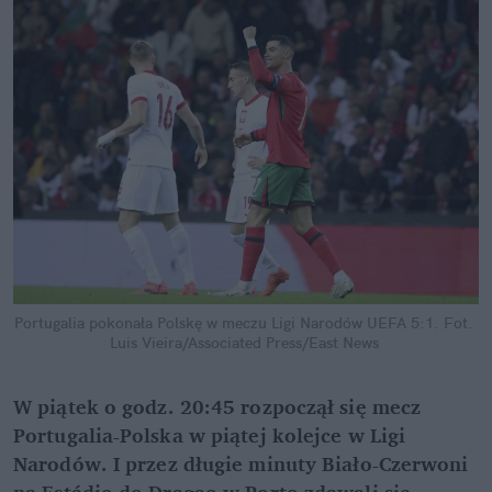
Portugalia pokonała Polskę w meczu Ligi Narodów UEFA 5:1.
Fot. 
Luis Vieira/Associated Press/East News
W piątek o godz. 20:45 rozpoczął się mecz 
Portugalia-Polska w piątej kolejce w Ligi 
Narodów. I przez długie minuty Biało-Czerwoni 
na Estádio do Dragao w Porto zdawali się 