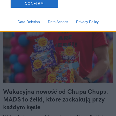
CONFIRM
Czytaj więcej
Data Deletion
Data Access
Privacy Policy
Wakacyjna nowość od Chupa Chups.
MADS to żelki, które zaskakują przy
każdym kęsie