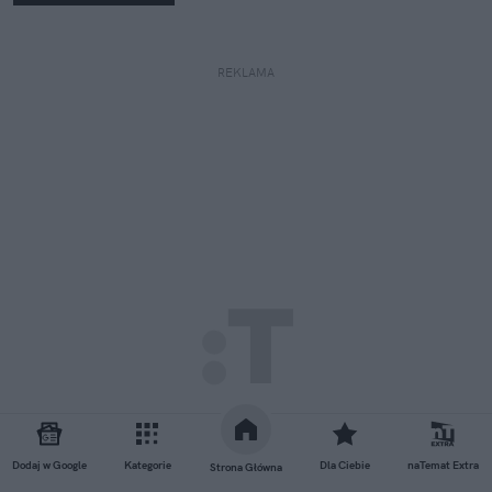
REKLAMA
Dodaj w Google
Kategorie
Dla Ciebie
naTemat Extra
Strona Główna