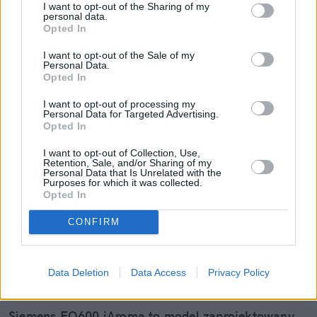
I want to opt-out of the Sharing of my
personal data.
Opted In
Czytaj więcej
I want to opt-out of the Sale of my
Personal Data.
Opted In
I want to opt-out of processing my
Personal Data for Targeted Advertising.
Opted In
I want to opt-out of Collection, Use,
Retention, Sale, and/or Sharing of my
Personal Data that Is Unrelated with the
Purposes for which it was collected.
Opted In
CONFIRM
Siemens EQ600 iAroma. Jeden
ekspres, wiele sposobów na idealną
Data Deletion
Data Access
Privacy Policy
kawę
Siemens EQ600 iAroma to model zaprojektowany