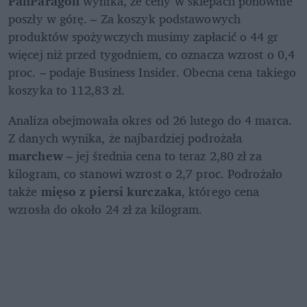
PanParagon
 wynika, że ceny w sklepach ponownie 
poszły w górę. – Za koszyk podstawowych 
produktów spożywczych musimy zapłacić o 44 gr 
więcej niż przed tygodniem, co oznacza wzrost o 0,4 
proc. – podaje Business Insider. Obecna cena takiego 
koszyka to 112,83 zł.
Analiza obejmowała okres od 26 lutego do 4 marca. 
Z danych wynika, że najbardziej podrożała 
marchew 
– jej średnia cena to teraz 2,80 zł za 
kilogram, co stanowi wzrost o 2,7 proc. Podrożało 
także 
mięso z piersi kurczaka
, którego cena 
wzrosła do około 24 zł za kilogram.