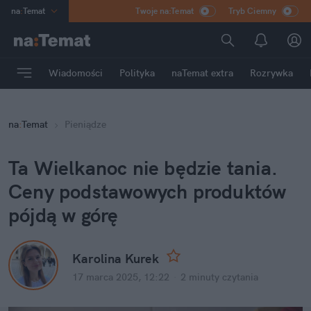
na
:
Temat
Twoje na:Temat
Tryb Ciemny
INN
:
Poland
ASZ
:
dziennik
Wiadomości
Polityka
naTemat extra
Rozrywka
mama
:
DU
dad
:
HERO
na
:
Temat
Pieniądze
Rozrywka
Ta Wielkanoc nie będzie tania. 
Ceny podstawowych produktów 
pójdą w górę
Karolina Kurek
17 marca 2025, 12:22
·
2 minuty
 czytania