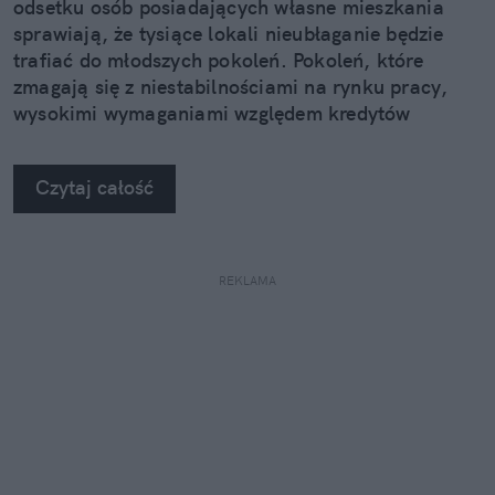
odsetku osób posiadających własne mieszkania
sprawiają, że tysiące lokali nieubłaganie będzie
trafiać do młodszych pokoleń. Pokoleń, które
zmagają się z niestabilnościami na rynku pracy,
wysokimi wymaganiami względem kredytów
hipotecznych i skrajną drożyzną, a mieszkań
potrzebują jak tlenu.
Czytaj całość
REKLAMA