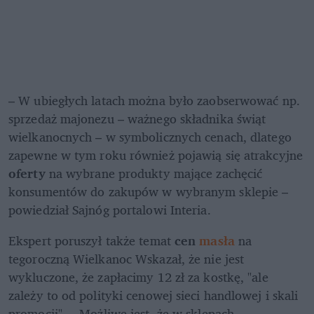
– W ubiegłych latach można było zaobserwować np. 
sprzedaż majonezu – ważnego składnika świąt 
wielkanocnych – w symbolicznych cenach, dlatego 
zapewne w tym roku również pojawią się atrakcyjne 
oferty
 na wybrane produkty mające zachęcić 
konsumentów do zakupów w wybranym sklepie – 
powiedział Sajnóg portalowi Interia.
Ekspert poruszył także temat 
cen 
masła 
na 
tegoroczną Wielkanoc Wskazał, że nie jest 
wykluczone, że zapłacimy 12 zł za kostkę, "ale 
zależy to od polityki cenowej sieci handlowej i skali 
promocji". – Możliwe jest, że w sklepach 