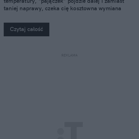
temperatury, "pajączek" pójdzie dalej i zamiast
taniej naprawy, czeka cię kosztowna wymiana
szyby. Wybrałem się do serwisu Autoglass®, żeby
na własne oczy zobaczyć, jak profesjonaliści radzą
Czytaj całość
sobie z takimi uszkodzeniami.
REKLAMA