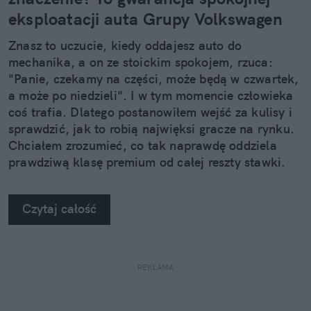
eksploatacji auta Grupy Volkswagen
Znasz to uczucie, kiedy oddajesz auto do
mechanika, a on ze stoickim spokojem, rzuca:
"Panie, czekamy na części, może będą w czwartek,
a może po niedzieli". I w tym momencie człowieka
coś trafia. Dlatego postanowiłem wejść za kulisy i
sprawdzić, jak to robią najwięksi gracze na rynku.
Chciałem zrozumieć, co tak naprawdę oddziela
prawdziwą klasę premium od całej reszty stawki.
Kiedy zobaczyłem twarde dane, po prostu złapałem
się za głowę.
Czytaj całość
REKLAMA