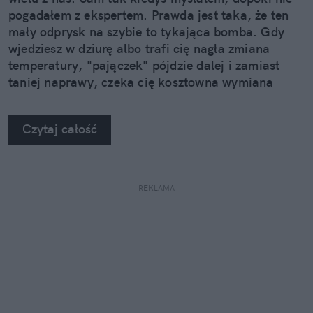
pogadałem z ekspertem. Prawda jest taka, że ten
mały odprysk na szybie to tykająca bomba. Gdy
wjedziesz w dziurę albo trafi cię nagła zmiana
temperatury, "pajączek" pójdzie dalej i zamiast
taniej naprawy, czeka cię kosztowna wymiana
szyby. Wybrałem się do serwisu Autoglass®, żeby
na własne oczy zobaczyć, jak profesjonaliści radzą
Czytaj całość
sobie z takimi uszkodzeniami.
REKLAMA