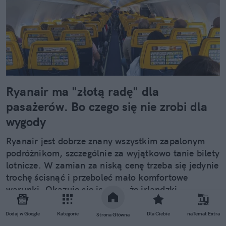
Ryanair ma "złotą radę" dla
pasażerów. Bo czego się nie zrobi dla
wygody
Ryanair jest dobrze znany wszystkim zapalonym
podróżnikom, szczególnie za wyjątkowo tanie bilety
lotnicze. W zamian za niską cenę trzeba się jedynie
trochę ścisnąć i przeboleć mało komfortowe
warunki. Okazuje się jednak, że irlandzki
przewoźnik ma dla swoich pasażerów dość
osobliwą radę, dotyczącą miejsc dla wygody.
Dodaj w Google
Kategorie
Dla Ciebie
naTemat Extra
Strona Główna