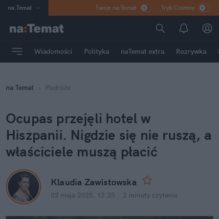
na
:
Temat
Twoje na:Temat
Tryb Ciemny
INN
:
Poland
ASZ
:
dziennik
Wiadomości
Polityka
naTemat extra
Rozrywka
mama
:
DU
dad
:
HERO
na
:
Temat
Podróże
Rozrywka
Ocupas przejęli hotel w 
Hiszpanii. Nigdzie się nie ruszą, a 
właściciele muszą płacić
Klaudia Zawistowska
02 maja 2025, 13:25
·
2 minuty
 czytania