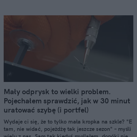
Mały odprysk to wielki problem.
Pojechałem sprawdzić, jak w 30 minut
uratować szybę (i portfel)
Wydaje ci się, że to tylko mała kropka na szkle? "E
tam, nie widać, pojeżdżę tak jeszcze sezon" – myśli
wielu z nas. Sam tak kiedyś myślałem, dopóki nie