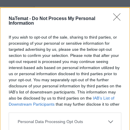
Twardy limit w jednej z perełek 
Polaków. Zarejestruj się, albo zapłacisz 
NaTemat -
Do Not Process My Personal
Information
mandat
Dutki w Tatrach są bezpieczne. Tyle 
If you wish to opt-out of the sale, sharing to third parties, or
processing of your personal or sensitive information for
zapłacisz za przejazd busem nad 
targeted advertising by us, please use the below opt-out
Morskie Oko
section to confirm your selection. Please note that after your
opt-out request is processed you may continue seeing
Tyle kosztują wakacje w Chorwacji. 
interest-based ads based on personal information utilized by
Wiadomo, na czym można teraz 
us or personal information disclosed to third parties prior to
oszczędzić
your opt-out. You may separately opt-out of the further
disclosure of your personal information by third parties on the
IAB’s list of downstream participants. This information may
Turyści w raju Polaków "pływają w 
also be disclosed by us to third parties on the
IAB’s List of
kupie". Ogromny problem w Hiszpanii
Downstream Participants
that may further disclose it to other
third parties.
Personal Data Processing Opt Outs