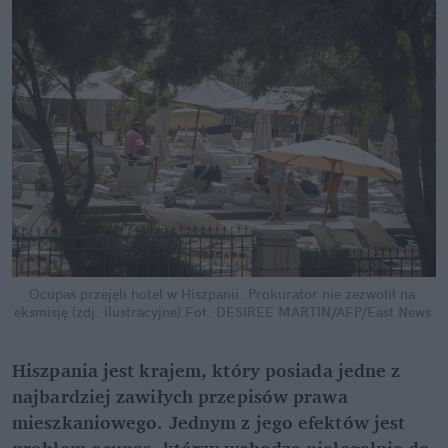
Ocupas przejęli hotel w Hiszpanii. Prokurator nie zezwolił na 
eksmisję (zdj. ilustracyjne)
Fot. DESIREE MARTIN/AFP/East News
Hiszpania jest krajem, który posiada jedne z 
najbardziej zawiłych przepisów prawa 
mieszkaniowego. Jednym z jego efektów jest 
problem ocupas, którzy wchodzą nielegalnie do 