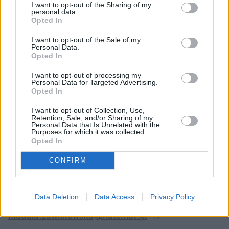
Nie przegap żadnej ważnej wiadomości i
I want to opt-out of the Sharing of my
obserwuj nas w Google News!
personal data.
Opted In
Więcej:
I want to opt-out of the Sale of my
Personal Data.
Prawo
Turystyka
Mieszkania
Hiszpania
Hotel
Opted In
Przepisy
I want to opt-out of processing my
Personal Data for Targeted Advertising.
Opted In
I want to opt-out of Collection, Use,
Retention, Sale, and/or Sharing of my
Personal Data that Is Unrelated with the
Purposes for which it was collected.
Opted In
Klaudia Zawistowska
CONFIRM
Obserwuj
Data Deletion
Data Access
Privacy Policy
Napisz do mnie:
klaudia.zawistowska@natemat.pl