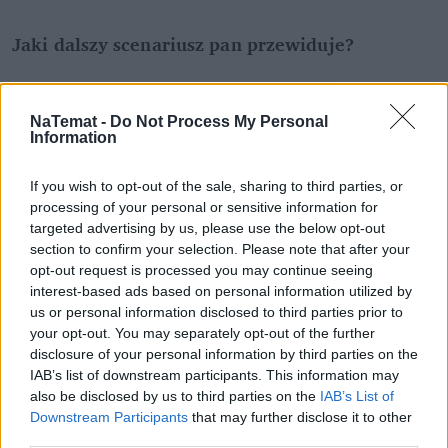
Jaki dalszy scenariusz pan przewiduje?
To zawsze była trudna strona amerykańskiej 
polityki, chociażby w Iraku. I teraz też: dobrze, 
NaTemat -
Do Not Process My Personal
obalono dyktatora, ale co dalej? W tym przypadku 
Information
zapewne Trump będzie chciał, by powstał 
marionetkowy rząd. Mam jednak nadzieję, że 
If you wish to opt-out of the sale, sharing to third parties, or
processing of your personal or sensitive information for
pójdzie to w kierunku umożliwienia powrotu do 
targeted advertising by us, please use the below opt-out
kraju liderom wenezuelskiej opozycji, także 
section to confirm your selection. Please note that after your
noblistce (
chodzi o Marię Corinę Machado, laureatkę 
opt-out request is processed you may continue seeing
Pokojowej Nagrody Nobla i liderkę wenezuelskiej 
interest-based ads based on personal information utilized by
us or personal information disclosed to third parties prior to
opozycji, która w grudniu opuściła kraj w przebraniu – 
your opt-out. You may separately opt-out of the further
przyp. red
.), tak aby to właśnie Wenezuelczycy z 
disclosure of your personal information by third parties on the
autorytetem w społeczeństwie odbudowali kraj tak, 
IAB’s list of downstream participants. This information may
jak powinien funkcjonować.
also be disclosed by us to third parties on the
IAB’s List of
Downstream Participants
that may further disclose it to other
third parties.