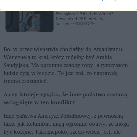
Pociągiem z Polski do Włoch?!  
Nowość od PKP Intercity! | 
kierunek:PODRÓŻE
Bo, w przeciwieństwie chociażby do Afganistanu, 
Wenezuela to kraj, który mógłby być Arabią 
Saudyjską. Ma ogromne zasoby ropy, a tymczasem 
ludzie żyją w biedzie. To jest coś, co naprawdę 
trudno zrozumieć.
A czy istnieje ryzyko, że inne państwa zostaną 
wciągnięte w ten konflikt?
Inne państwa Ameryki Południowej, z pewnością 
takie jak Kolumbia, mają ogromne obawy, że mogą 
być kolejne. Taki niepokój rzeczywiście jest, ale 