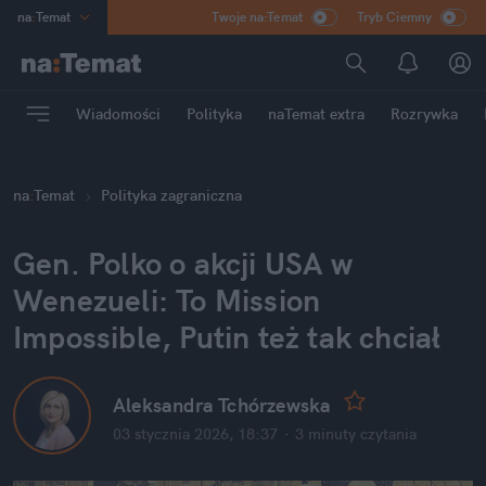
na
:
Temat
Twoje na:Temat
Tryb Ciemny
INN
:
Poland
ASZ
:
dziennik
Wiadomości
Polityka
naTemat extra
Rozrywka
mama
:
DU
dad
:
HERO
na
:
Temat
Polityka zagraniczna
Rozrywka
Gen. Polko o akcji USA w 
Wenezueli: To Mission 
Impossible, Putin też tak chciał
Aleksandra Tchórzewska
03 stycznia 2026, 18:37
·
3 minuty
 czytania