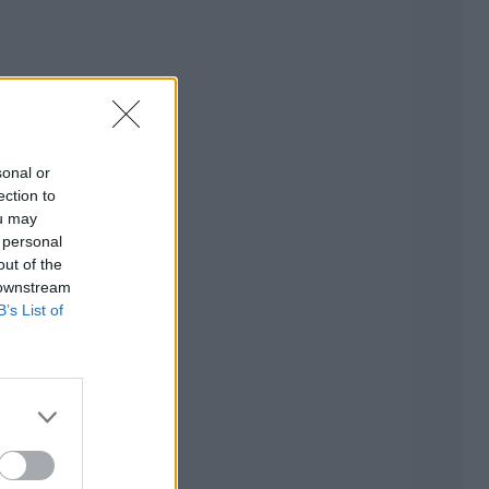
sonal or
ection to
ou may
 personal
out of the
 downstream
B’s List of