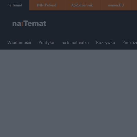
na
:
Temat
INN
:
Poland
ASZ
:
dziennik
mama
:
DU
Wiadomości
Polityka
naTemat extra
Rozrywka
Podróż