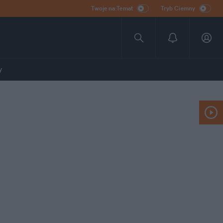
Twoje na:Temat
Tryb Ciemny
y