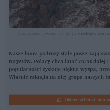
Polacy polecieli na wyspę i utknęli. Biuro podróży zignoro
Nasze biura podróży stale poszerzają swo
turystów. Polacy chcą latać coraz dalej 
popularności zyskuje piękna wyspa, prze
Właśnie utknęła na niej grupa naszych t
Ustaw naTemat jako p