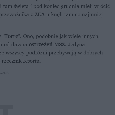
 tam święta i pod koniec grudnia mieli wrócić 
przewoźnika z 
ZEA
 utknęli tam co najmniej 
 "
Torre
". Ono, podobnie jak wiele innych, 
ch od dawna 
ostrzeżeń MSZ
. Jedyną 
, że wszyscy podróżni przebywają w dobrych 
rzecznik resortu.
KLAMA 