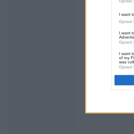
Opted 
I want t
Opted 
I want 
Advertis
Opted 
I want t
of my P
was col
Opted 