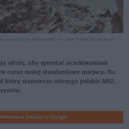
wało najwyższe ostrzeżenia MSZ
Fot. Dave Primov/Shutterstock
ją ofertę, aby sprostać oczekiwaniom 
i w coraz mniej standardowe miejsca. Na 
d którą stanowczo ostrzega polskie MSZ. 
urystów.
referowane medium w Google