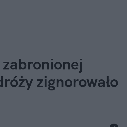
 zabronionej 
dróży zignorowało 