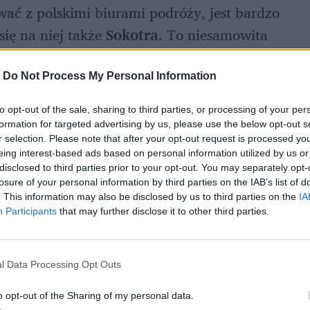
ać z polskimi biurami podróży, jest bardzo 
ię na niej także 
Sokotra
. To niesamowita 
. Problem polega na tym, że należy ona do 
domowa. To i 
najwyższe możliwe ostrzeżenia 
-
Do Not Process My Personal Information
stów
.
to opt-out of the sale, sharing to third parties, or processing of your per
formation for targeted advertising by us, please use the below opt-out s
r selection. Please note that after your opt-out request is processed y
eing interest-based ads based on personal information utilized by us or
disclosed to third parties prior to your opt-out. You may separately opt-
losure of your personal information by third parties on the IAB’s list of
. This information may also be disclosed by us to third parties on the
IA
Participants
that may further disclose it to other third parties.
l Data Processing Opt Outs
o opt-out of the Sharing of my personal data.