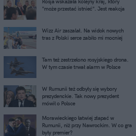
Rosja wskazała kolejny kraj, który 
"może przestać istnieć". Jest reakcja
Wizz Air zaszalał. Na widok nowych 
tras z Polski serce zabiło mi mocniej
Tam też zestrzelono rosyjskiego drona. 
W tym czasie trwał alarm w Polsce
W Rumunii też odbyły się wybory 
prezydenckie. Tak nowy prezydent 
mówił o Polsce
Morawieckiego łatwiej złapać w 
Rumunii, niż przy Nawrockim. W co gra 
były premier?