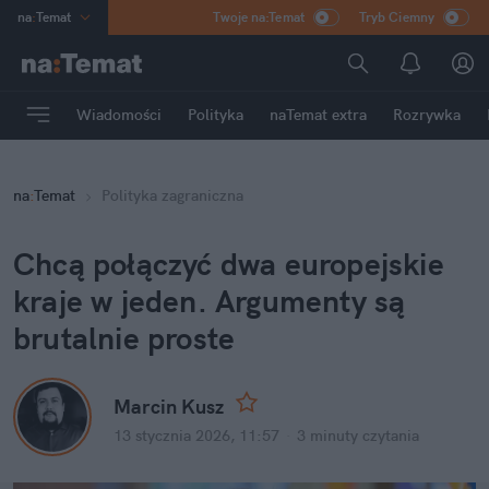
na
:
Temat
Twoje na:Temat
Tryb Ciemny
INN
:
Poland
ASZ
:
dziennik
Wiadomości
Polityka
naTemat extra
Rozrywka
mama
:
DU
dad
:
HERO
na
:
Temat
Polityka zagraniczna
Rozrywka
Chcą połączyć dwa europejskie 
kraje w jeden. Argumenty są 
brutalnie proste
Marcin Kusz
13 stycznia 2026, 11:57
·
3 minuty
 czytania