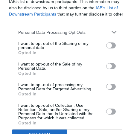
społecznie mocno dzielący. 
Wielu mieszkańców 
IAB’s list of downstream participants. This information may
wciąż boi się, że straci coś z własnej tożsamości
, 
also be disclosed by us to third parties on the
IAB’s List of
że ich kraj stanie się co najwyżej rumuńskim 
Downstream Participants
that may further disclose it to other
third parties.
regionem z historią w przypisach. 
Z drugiej strony 
rośnie grupa tych, którzy patrzą na mapę i 
Personal Data Processing Opt Outs
mówią wprost: sami tego nie udźwigniemy.
I want to opt-out of the Sharing of my
personal data.
Sandu – mówiąc, że zagłosowałaby "za" – "dokłada 
Opted In
cegiełkę" do tego przesunięcia nastrojów. 
Jej słowa 
I want to opt-out of the Sale of my
są sygnałem wysłanym zarówno do Brukseli, jak 
Personal Data.
Opted In
i do Bukaresztu
: Mołdawia nie chce być wiecznym 
buforem między Unią a Rosją, tylko częścią 
I want to opt-out of processing my
Personal Data for Targeted Advertising.
stabilnego, większego organizmu politycznego.
Opted In
REKLAMA 
I want to opt-out of Collection, Use,
Retention, Sale, and/or Sharing of my
Personal Data that Is Unrelated with the
Purposes for which it was collected.
Opted In