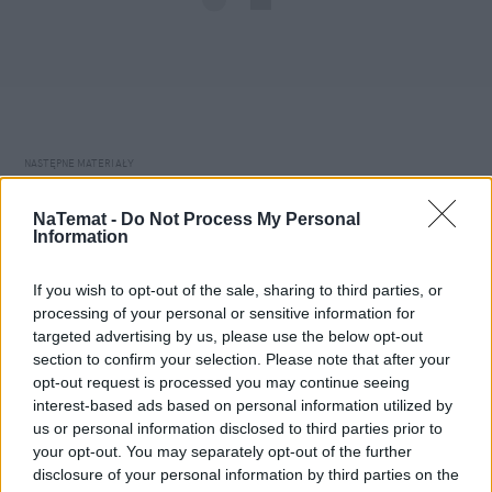
Domowy obiad od podstaw bez stania 
NaTemat -
Do Not Process My Personal
godzinami w kuchni? Sprawdziłam, 
Information
czy to możliwe
If you wish to opt-out of the sale, sharing to third parties, or
processing of your personal or sensitive information for
targeted advertising by us, please use the below opt-out
Zjednoczenie jako ostatnia deska 
section to confirm your selection. Please note that after your
ratunku?
opt-out request is processed you may continue seeing
interest-based ads based on personal information utilized by
us or personal information disclosed to third parties prior to
Formalne połączenie Mołdawii z Rumunią to dziś 
your opt-out. You may separately opt-out of the further
scenariusz niezwykle politycznie trudny, a 
disclosure of your personal information by third parties on the