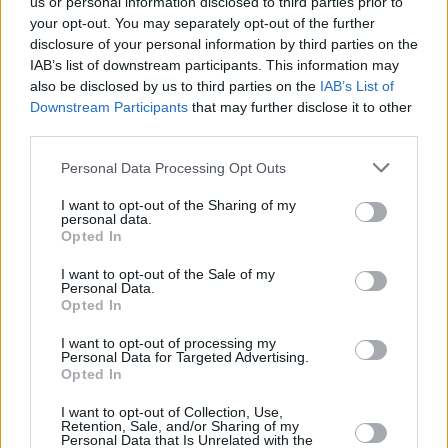
us or personal information disclosed to third parties prior to
your opt-out. You may separately opt-out of the further
Nie przegap żadnej ważnej wiadomości i
disclosure of your personal information by third parties on the
obserwuj nas w Google News!
IAB’s list of downstream participants. This information may
also be disclosed by us to third parties on the
IAB’s List of
Downstream Participants
that may further disclose it to other
Więcej:
third parties.
Sporty zimowe
Włochy
Polska
Brazylia
Igrzyska olimpijskie
Narty
Personal Data Processing Opt Outs
I want to opt-out of the Sharing of my
personal data.
Opted In
I want to opt-out of the Sale of my
Personal Data.
Opted In
I want to opt-out of processing my
Zuzanna Tomaszewicz
Personal Data for Targeted Advertising.
Opted In
Obserwuj
I want to opt-out of Collection, Use,
Retention, Sale, and/or Sharing of my
Napisz do mnie:
Personal Data that Is Unrelated with the