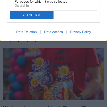
zuzanna.tomaszewicz@natemat.pl
Purposes for which it was collected.
Opted In
CONFIRM
Data Deletion
Data Access
Privacy Policy
Czytaj więcej