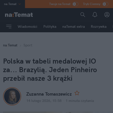
na
:
Temat
Twoje na:Temat
Tryb Ciemny
INN
:
Poland
ASZ
:
dziennik
Wiadomości
Polityka
naTemat extra
Rozrywka
mama
:
DU
dad
:
HERO
na
:
Temat
Sport
Rozrywka
Polska w tabeli medalowej IO 
za... Brazylią. Jeden Pinheiro 
przebił nasze 3 krążki
Zuzanna Tomaszewicz
14 lutego 2026, 15:58
·
1 minuta
 czytania