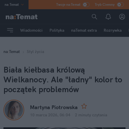
na
:
Temat
Twoje na:Temat
Tryb Ciemny
INN
:
Poland
ASZ
:
dziennik
Wiadomości
Polityka
naTemat extra
Rozrywka
mama
:
DU
dad
:
HERO
na
:
Temat
Styl życia
Rozrywka
Biała kiełbasa królową 
Wielkanocy. Ale "ładny" kolor to 
początek problemów
Martyna Piotrowska
10 marca 2026, 06:04
·
2 minuty
 czytania