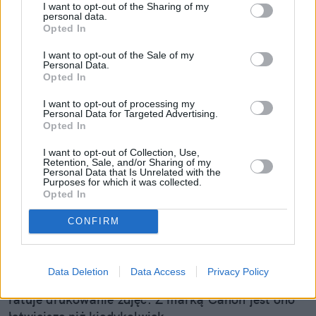
I want to opt-out of the Sharing of my
personal data.
Opted In
I want to opt-out of the Sale of my
Personal Data.
Opted In
I want to opt-out of processing my
Personal Data for Targeted Advertising.
Opted In
Mój sposób na wspomnienia z wakacji.
I want to opt-out of Collection, Use,
Stara szkoła w nowym wydaniu z
Retention, Sale, and/or Sharing of my
Personal Data that Is Unrelated with the
Purposes for which it was collected.
Canon
Opted In
Z każdych wakacji przywozimy setki, jeśli nie
CONFIRM
tysiące zdjęć. Jeszcze w trakcie podróży wrzucamy
je do mediów społecznościowych, później
obejrzymy kilka razy i zaczynamy zapominać. Era
Data Deletion
Data Access
Privacy Policy
cyfrowa odebrała nam masę wspomnień, które
ratuje drukowanie zdjęć. Z marką Canon jest ono