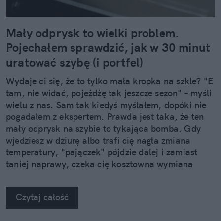
Mały odprysk to wielki problem.
Pojechałem sprawdzić, jak w 30 minut
uratować szybę (i portfel)
Wydaje ci się, że to tylko mała kropka na szkle? "E
tam, nie widać, pojeżdżę tak jeszcze sezon" – myśli
wielu z nas. Sam tak kiedyś myślałem, dopóki nie
pogadałem z ekspertem. Prawda jest taka, że ten
mały odprysk na szybie to tykająca bomba. Gdy
wjedziesz w dziurę albo trafi cię nagła zmiana
temperatury, "pajączek" pójdzie dalej i zamiast
taniej naprawy, czeka cię kosztowna wymiana
szyby. Wybrałem się do serwisu Autoglass®, żeby
na własne oczy zobaczyć, jak profesjonaliści radzą
Czytaj całość
sobie z takimi uszkodzeniami.