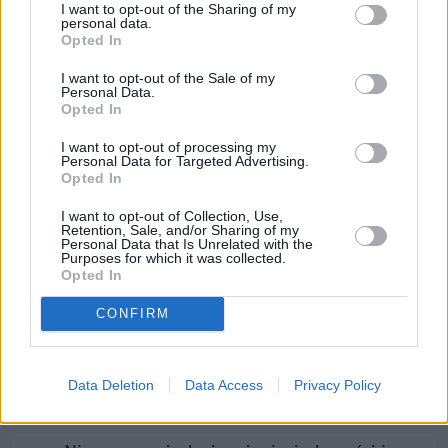
I want to opt-out of the Sharing of my
personal data.
Opted In
I want to opt-out of the Sale of my
Łupiemy carski beton!  Drytooling 
Personal Data.
pod Warszawą (Janówek Pierwszy) | 
Opted In
kierunek:GÓRY #4
I want to opt-out of processing my
Personal Data for Targeted Advertising.
Opted In
Jeżeli tak się stanie, przełączysz się z 
darmowego 
europejskiego roamingu
 na ten dodatkowo płatny 
I want to opt-out of Collection, Use,
Retention, Sale, and/or Sharing of my
w Turcji. Wówczas wystarczy chwila, żeby twój 
Personal Data that Is Unrelated with the
Purposes for which it was collected.
rachunek za telefon wzrósł o setki złotych. Czujni 
Opted In
muszą być także turyści wybierający 
Korfu
. Tam 
CONFIRM
telefony często przełączają się na sygnał z 
Albanii
, a 
efekt jest ten sam co w przypadku złapania sieci 
tureckiej.
Data Deletion
Data Access
Privacy Policy