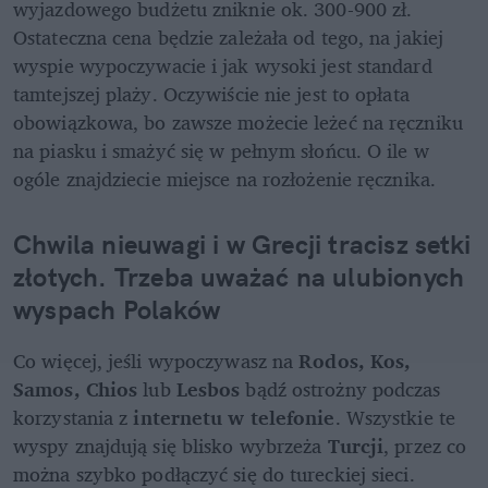
wyjazdowego budżetu zniknie ok. 300-900 zł. 
Ostateczna cena będzie zależała od tego, na jakiej 
wyspie wypoczywacie i jak wysoki jest standard 
tamtejszej plaży. Oczywiście nie jest to opłata 
obowiązkowa, bo zawsze możecie leżeć na ręczniku 
na piasku i smażyć się w pełnym słońcu. O ile w 
ogóle znajdziecie miejsce na rozłożenie ręcznika.
Chwila nieuwagi i w Grecji tracisz setki 
złotych. Trzeba uważać na ulubionych 
wyspach Polaków
Co więcej, jeśli wypoczywasz na 
Rodos, Kos, 
Samos, Chios 
lub
 Lesbos
 bądź ostrożny podczas 
korzystania z 
internetu w telefonie
. Wszystkie te 
wyspy znajdują się blisko wybrzeża 
Turcji
, przez co 
można szybko podłączyć się do tureckiej sieci. 