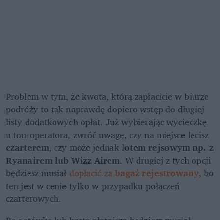
Problem w tym, że kwota, którą zapłacicie w biurze 
podróży to tak naprawdę dopiero wstęp do długiej 
listy dodatkowych opłat. Już wybierając wycieczkę 
u touroperatora, zwróć uwagę, czy na miejsce lecisz 
czarterem
, czy może jednak l
otem rejsowym np. z 
Ryanairem lub Wizz Airem
. W drugiej z tych opcji 
będziesz musiał 
dopłacić za 
bagaż rejestrowany
, bo 
ten jest w cenie tylko w przypadku połączeń 
czarterowych.
Po gotówkę lub kartę płatniczą będziesz musiał 