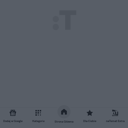
Dodaj w Google
Kategorie
Dla Ciebie
naTemat Extra
Strona Główna