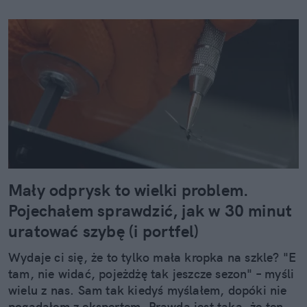
Mały odprysk to wielki problem.
Pojechałem sprawdzić, jak w 30 minut
uratować szybę (i portfel)
Wydaje ci się, że to tylko mała kropka na szkle? "E
tam, nie widać, pojeżdżę tak jeszcze sezon" – myśli
wielu z nas. Sam tak kiedyś myślałem, dopóki nie
pogadałem z ekspertem. Prawda jest taka, że ten