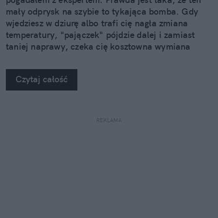
mały odprysk na szybie to tykająca bomba. Gdy
wjedziesz w dziurę albo trafi cię nagła zmiana
temperatury, "pajączek" pójdzie dalej i zamiast
taniej naprawy, czeka cię kosztowna wymiana
szyby. Wybrałem się do serwisu Autoglass®, żeby
na własne oczy zobaczyć, jak profesjonaliści radzą
Czytaj całość
sobie z takimi uszkodzeniami.
REKLAMA