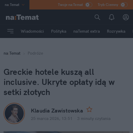
na
:
Temat
Twoje na:Temat
Tryb Ciemny
INN
:
Poland
ASZ
:
dziennik
Wiadomości
Polityka
naTemat extra
Rozrywka
mama
:
DU
dad
:
HERO
na
:
Temat
Podróże
Rozrywka
Greckie hotele kuszą all 
inclusive. Ukryte opłaty idą w 
setki złotych
Klaudia Zawistowska
25 marca 2026, 13:51
·
3 minuty
 czytania