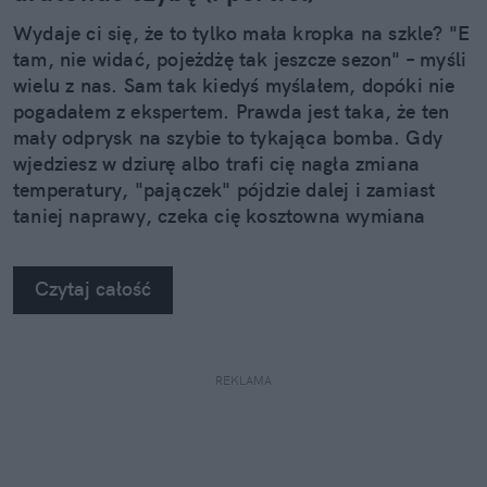
Wydaje ci się, że to tylko mała kropka na szkle? "E
tam, nie widać, pojeżdżę tak jeszcze sezon" – myśli
wielu z nas. Sam tak kiedyś myślałem, dopóki nie
pogadałem z ekspertem. Prawda jest taka, że ten
mały odprysk na szybie to tykająca bomba. Gdy
wjedziesz w dziurę albo trafi cię nagła zmiana
temperatury, "pajączek" pójdzie dalej i zamiast
taniej naprawy, czeka cię kosztowna wymiana
szyby. Wybrałem się do serwisu Autoglass®, żeby
na własne oczy zobaczyć, jak profesjonaliści radzą
Czytaj całość
sobie z takimi uszkodzeniami.
REKLAMA