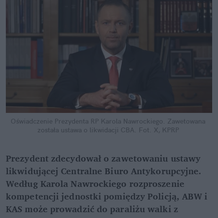
Oświadczenie Prezydenta RP Karola Nawrockiego. Zawetowana 
została ustawa o likwidacji CBA.
Fot. X, KPRP
Prezydent zdecydował o zawetowaniu ustawy 
likwidującej Centralne Biuro Antykorupcyjne. 
Według Karola Nawrockiego rozproszenie 
kompetencji jednostki pomiędzy Policją, ABW i 
KAS może prowadzić do paraliżu walki z 