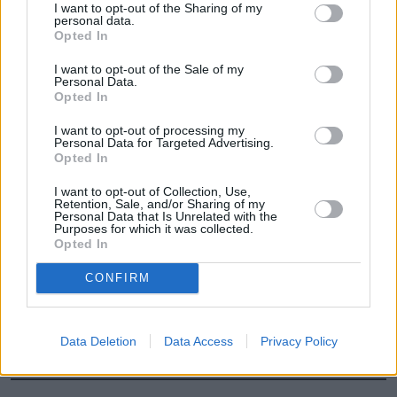
I want to opt-out of the Sharing of my
personal data.
Opted In
Łupiemy carski beton!  Drytooling 
pod Warszawą (Janówek Pierwszy) | 
kierunek:GÓRY #4
I want to opt-out of the Sale of my
Personal Data.
Opted In
I want to opt-out of processing my
Faktycznie, w praktyce nowa struktura 
Personal Data for Targeted Advertising.
Opted In
funkcjonowania służb antykorupcyjnych miała 
być silniej związana z rządem.
 Do pewnego 
I want to opt-out of Collection, Use,
Retention, Sale, and/or Sharing of my
stopnia ograniczało to ich niezależność, ale 
Personal Data that Is Unrelated with the
jednocześnie zapobiegało rozproszeniu 
Purposes for which it was collected.
Opted In
odpowiedzialności w przypadku nieprawidłowych 
działań. Biorąc pod uwagę 
kontrowersje związane z 
CONFIRM
działaniami CBA
, takie rozwiązanie mogło stanowić 
skuteczną odpowiedź na główne zarzuty wobec 
Data Deletion
Data Access
Privacy Policy
organizacji. 