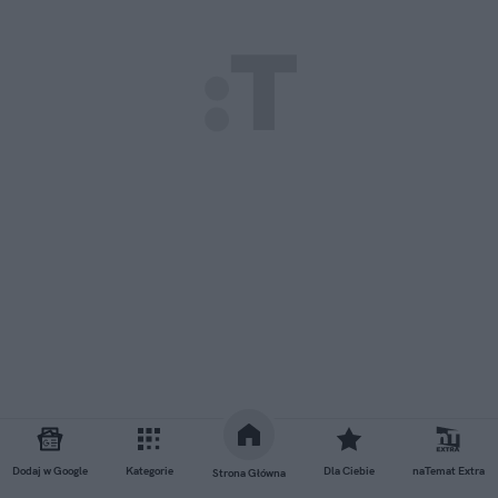
Dodaj w Google
Kategorie
Dla Ciebie
naTemat Extra
Strona Główna