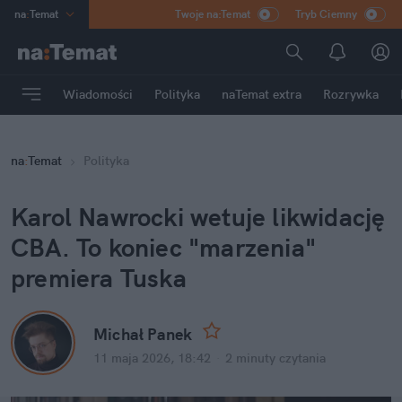
na
:
Temat
Twoje na:Temat
Tryb Ciemny
INN
:
Poland
ASZ
:
dziennik
Wiadomości
Polityka
naTemat extra
Rozrywka
mama
:
DU
dad
:
HERO
na
:
Temat
Polityka
Rozrywka
Karol Nawrocki wetuje likwidację 
CBA. To koniec "marzenia" 
premiera Tuska
Michał Panek
11 maja 2026, 18:42
·
2 minuty
 czytania