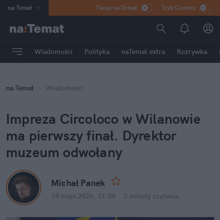
na
:
Temat
Twoje na:Temat
Tryb Ciemny
INN
:
Poland
ASZ
:
dziennik
Wiadomości
Polityka
naTemat extra
Rozrywka
mama
:
DU
dad
:
HERO
na
:
Temat
Wiadomości
Rozrywka
Impreza Circoloco w Wilanowie 
ma pierwszy finał. Dyrektor 
muzeum odwołany
Michał Panek
14 maja 2026, 17:09
·
3 minuty
 czytania