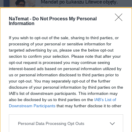
Mandat po Łukaszu Litewce objęty. 
Bożena Borowiec nie była pierwszym 
wyborem
NaTemat -
Do Not Process My Personal
Information
Będzie płacz, ale tak – Merkel może być 
najlepsza do negocjacji ws. Ukrainy
If you wish to opt-out of the sale, sharing to third parties, or
processing of your personal or sensitive information for
targeted advertising by us, please use the below opt-out
section to confirm your selection. Please note that after your
Musk krytykuje czarnoskórą Helenę 
opt-out request is processed you may continue seeing
Trojańską w "Odysei". Nolan pewnie 
interest-based ads based on personal information utilized by
przewróci oczami
us or personal information disclosed to third parties prior to
your opt-out. You may separately opt-out of the further
disclosure of your personal information by third parties on the
"Zidentyfikowano jedynie
naruszenie nawierzchni 
IAB’s list of downstream participants. This information may
also be disclosed by us to third parties on the
IAB’s List of
brukowej w kilku miejscach, zatem poza zakładaną 
Downstream Participants
that may further disclose it to other
rekultywacją trawnika będzie konieczność naprawy 
third parties.
uszkodzonych fragmentów drogi" – pisze w 
komunikacie odnoszącym się do wydarzenia 
Urząd 
Personal Data Processing Opt Outs