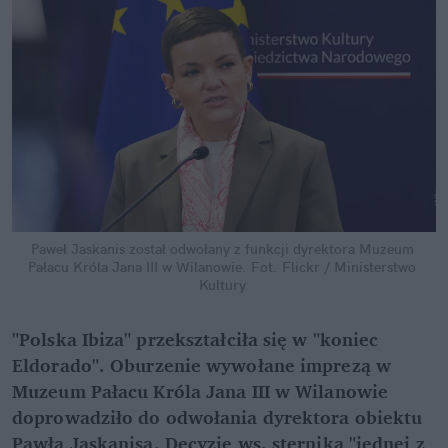
Paweł Jaskanis został odwołany z funkcji dyrektora Muzeum 
Pałacu Króla Jana III w Wilanowie.
Fot. Flickr / Ministerstwo 
Kultury
"Polska Ibiza" przekształciła się w "koniec 
Eldorado". Oburzenie wywołane imprezą w 
Muzeum Pałacu Króla Jana III w Wilanowie 
doprowadziło do odwołania dyrektora obiektu 
Pawła Jaskanisa. Decyzję ws. sternika "jednej z 