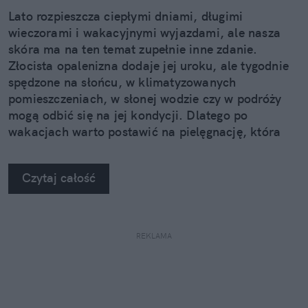
Lato rozpieszcza ciepłymi dniami, długimi
wieczorami i wakacyjnymi wyjazdami, ale nasza
skóra ma na ten temat zupełnie inne zdanie.
Złocista opalenizna dodaje jej uroku, ale tygodnie
spędzone na słońcu, w klimatyzowanych
pomieszczeniach, w słonej wodzie czy w podróży
mogą odbić się na jej kondycji. Dlatego po
wakacjach warto postawić na pielęgnację, która
nie kończy się na samym nawilżeniu. Sprawdzamy,
jak pięć kosmetyków z linii Neuro Adapt marki
Czytaj całość
Clochee może pomóc skórze odzyskać równowagę.
REKLAMA