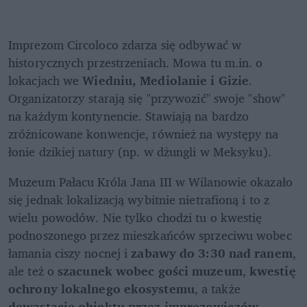
Imprezom Circoloco zdarza się odbywać w 
historycznych przestrzeniach. Mowa tu m.in. o 
lokacjach we 
Wiedniu, Mediolanie i Gizie
. 
Organizatorzy starają się "przywozić" swoje "show" 
na każdym kontynencie. Stawiają na bardzo 
zróżnicowane konwencje, również na występy na 
łonie dzikiej natury (np. w dżungli w Meksyku).
Muzeum Pałacu Króla Jana III w Wilanowie okazało 
się jednak lokalizacją wybitnie nietrafioną i to z 
wielu powodów. Nie tylko chodzi tu o kwestię 
podnoszonego przez mieszkańców sprzeciwu wobec 
łamania ciszy nocnej i 
zabawy do 3:30 nad ranem
, 
ale też o 
szacunek wobec gości muzeum
, 
kwestię 
ochrony lokalnego ekosystemu
, a także 
dewastację obiektu przez imprezowiczów
.