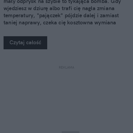
mały odprysk na szybie to tykająca bomba. Gdy
wjedziesz w dziurę albo trafi cię nagła zmiana
temperatury, "pajączek" pójdzie dalej i zamiast
taniej naprawy, czeka cię kosztowna wymiana
szyby. Wybrałem się do serwisu Autoglass®, żeby
na własne oczy zobaczyć, jak profesjonaliści radzą
Czytaj całość
sobie z takimi uszkodzeniami.
REKLAMA