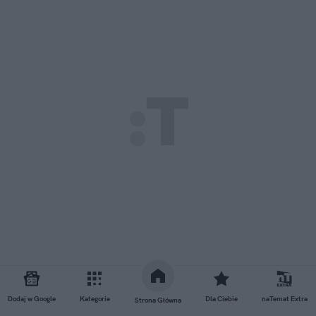
Dodaj w Google
Kategorie
Dla Ciebie
naTemat Extra
Strona Główna