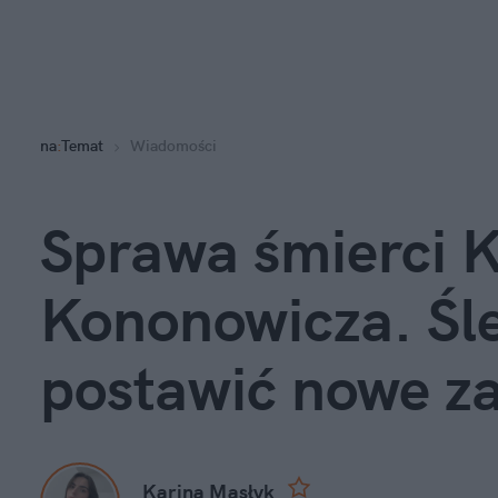
na
:
Temat
Wiadomości
Sprawa śmierci K
Kononowicza. Śl
postawić nowe z
Karina Masłyk