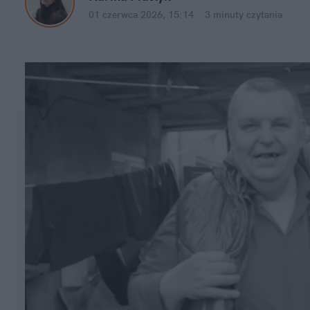
01 czerwca 2026, 15:14
·
3 minuty
 czytania