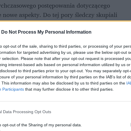
Organy ścigania rozważają rozszerzenie dotychczasowego postępowania dotyczącego 
e nowe aspekty. Do tej pory śledczy skupiali 
icznego nad mężczyzną. 
-
Do Not Process My Personal Information
to opt-out of the sale, sharing to third parties, or processing of your per
formation for targeted advertising by us, please use the below opt-out s
r selection. Please note that after your opt-out request is processed y
eing interest-based ads based on personal information utilized by us or
disclosed to third parties prior to your opt-out. You may separately opt-
losure of your personal information by third parties on the IAB’s list of
. This information may also be disclosed by us to third parties on the
IA
Participants
that may further disclose it to other third parties.
l Data Processing Opt Outs
o opt-out of the Sharing of my personal data.