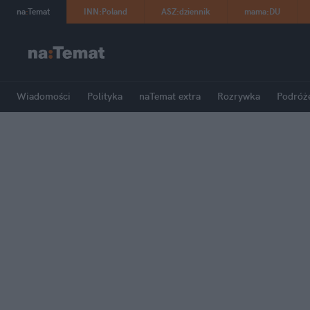
na
:
Temat
INN
:
Poland
ASZ
:
dziennik
mama
:
DU
Wiadomości
Polityka
naTemat extra
Rozrywka
Podróż