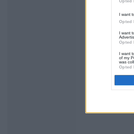
Opted 
I want t
Opted 
I want 
Advertis
Opted 
I want t
of my P
was col
Opted 