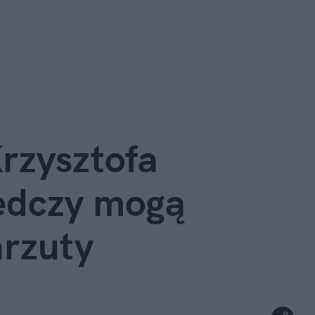
rzysztofa 
edczy mogą 
arzuty