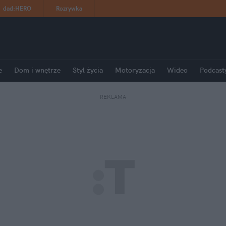
dad
:
HERO
Rozrywka
e
Dom i wnętrze
Styl życia
Motoryzacja
Wideo
Podcast
REKLAMA