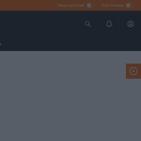
Twoje na:Temat
Tryb Ciemny
y