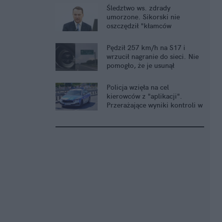
Śledztwo ws. zdrady
umorzone. Sikorski nie
oszczędził "kłamców
smoleńskich"
Pędził 257 km/h na S17 i
wrzucił nagranie do sieci. Nie
pomogło, że je usunął
Policja wzięła na cel
kierowców z "aplikacji".
Przerażające wyniki kontroli w
Warszawie