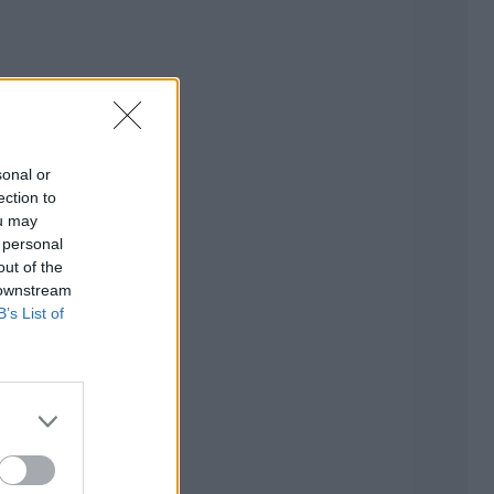
sonal or
ection to
ou may
 personal
out of the
 downstream
B’s List of