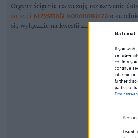
śmierci 
Krzysztofa Kononowicza
 o zupełni
się wyłącznie na kwestii znęcania się psych
NaTemat 
If you wish 
sensitive in
confirm you
continue se
information 
further disc
participants
Downstream 
Persona
I want t