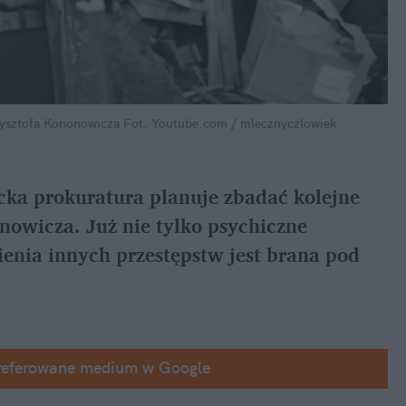
zysztofa Kononowicza
Fot. Youtube.com / mlecznyczlowiek
ka prokuratura planuje zbadać kolejne 
owicza. Już nie tylko psychiczne 
ienia innych przestępstw jest brana pod 
referowane medium w Google