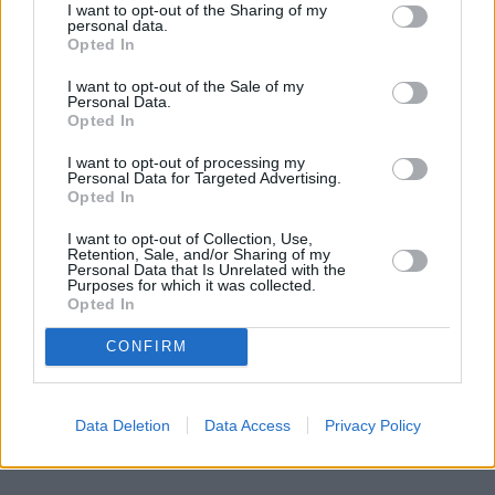
I want to opt-out of the Sharing of my
publiczność dostaje kolejną odsłonę medialnego 
personal data.
Opted In
freak fightu, a nie próbę ustalenia, co naprawdę 
wydarzyło się w szpitalu.
I want to opt-out of the Sale of my
Personal Data.
Opted In
To, że ktoś nagłaśnia możliwą patologię, nie czyni go 
automatycznie bezbłędnym i kryształowym. Ale to, 
I want to opt-out of processing my
Personal Data for Targeted Advertising.
że nie jest kryształowy, nie daje innym prawa, by 
Opted In
zamiast faktami okładać go insynuacjami i 
I want to opt-out of Collection, Use,
argumentami z "czterech liter". Taka logika zabija 
Retention, Sale, and/or Sharing of my
debatę publiczną. I odwraca uwagę od tego, co 
Personal Data that Is Unrelated with the
Purposes for which it was collected.
najważniejsze. Bo dziennikarz nie powinien stawiać 
Opted In
w centrum siebie. Nie powinien stawiać w centrum 
CONFIRM
drugiego dziennikarza. Powinien stawiać w centrum 
człowieka, który ucierpiał na tej patologii.
Data Deletion
Data Access
Privacy Policy
REKLAMA 