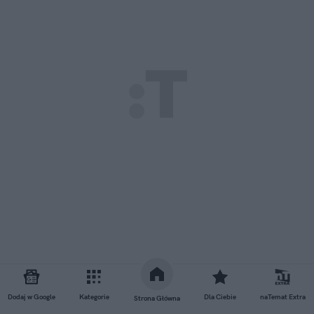
Dodaj w Google
Kategorie
Dla Ciebie
naTemat Extra
Strona Główna