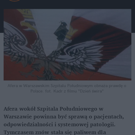
Afera w Warszawskim Szpitalu Południowym obnaża prawdę o 
Polsce.
fot. Kadr z filmu "Dzień świra"
Afera wokół Szpitala Południowego w 
Warszawie powinna być sprawą o pacjentach, 
odpowiedzialności i systemowej patologii. 
Tymczasem znów stała się paliwem dla 