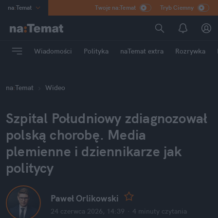
na
:
Temat
Twoje na:Temat
Tryb Ciemny
INN
:
Poland
ASZ
:
dziennik
Wiadomości
Polityka
naTemat extra
Rozrywka
mama
:
DU
dad
:
HERO
na
:
Temat
Wideo
Rozrywka
Szpital Południowy zdiagnozował 
polską chorobę. Media 
plemienne i dziennikarze jak 
politycy
Paweł Orlikowski
24 czerwca 2026, 14:39
·
4 minuty
 czytania