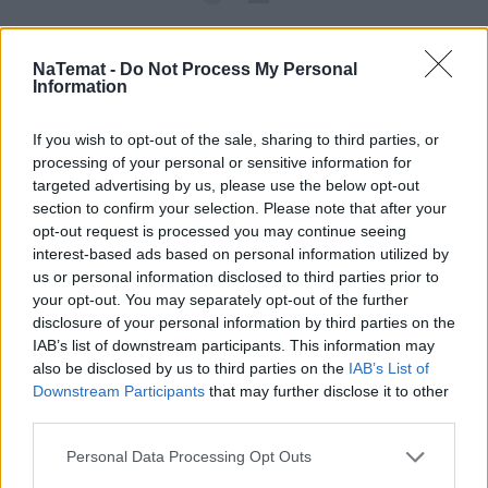
NaTemat -
Do Not Process My Personal
Information
If you wish to opt-out of the sale, sharing to third parties, or
processing of your personal or sensitive information for
targeted advertising by us, please use the below opt-out
Pociągiem z Polski do Włoch?!  
section to confirm your selection. Please note that after your
Nowość od PKP Intercity! | 
opt-out request is processed you may continue seeing
kierunek:PODRÓŻE
interest-based ads based on personal information utilized by
us or personal information disclosed to third parties prior to
your opt-out. You may separately opt-out of the further
Czuchnowski kłóci się ze Stanowskim
, ten 
disclosure of your personal information by third parties on the
IAB’s list of downstream participants. This information may
pierwszy nie wiadomo po co broni władzy, ten drugi 
also be disclosed by us to third parties on the
IAB’s List of
nie wiadomo po co we wszystko miesza obecną 
Downstream Participants
that may further disclose it to other
władzę. Obaj są dziennikarskimi populistami. 
third parties.
Spór między dziennikarzami i komentatorami staje 
Personal Data Processing Opt Outs
się ważniejszy niż sama sprawa. W efekcie 