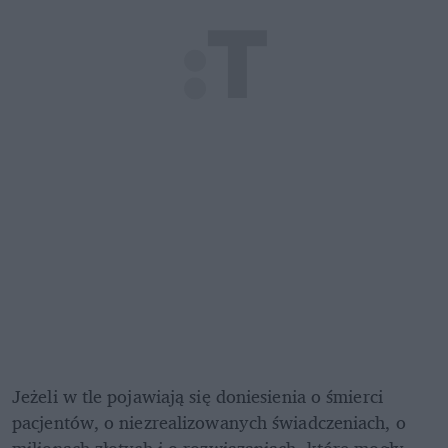
Jeżeli w tle pojawiają się doniesienia o śmierci 
pacjentów, o niezrealizowanych świadczeniach, o 
milionach złotych i o rozwiązaniach, które mogły 