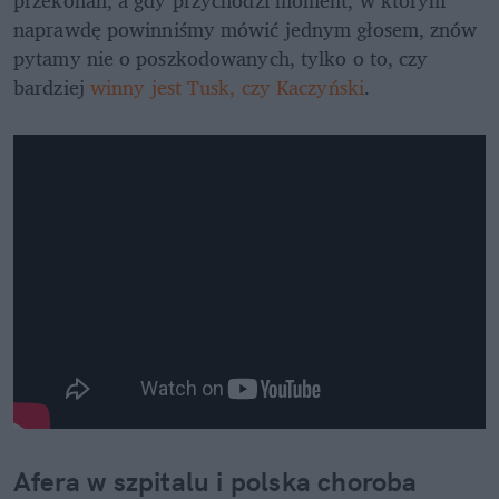
przekonań, a gdy przychodzi moment, w którym 
naprawdę powinniśmy mówić jednym głosem, znów 
pytamy nie o poszkodowanych, tylko o to, czy 
bardziej 
winny jest Tusk, czy Kaczyński
.
Afera w szpitalu i polska choroba