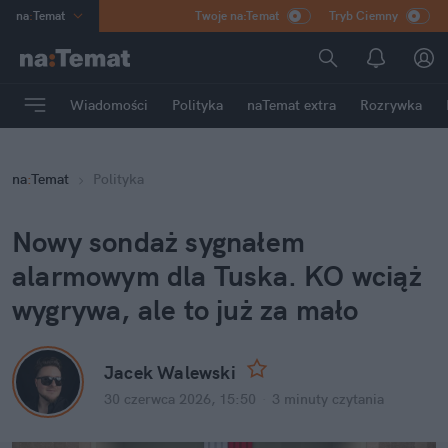
na
:
Temat
Twoje na:Temat
Tryb Ciemny
INN
:
Poland
ASZ
:
dziennik
Wiadomości
Polityka
naTemat extra
Rozrywka
mama
:
DU
dad
:
HERO
na
:
Temat
Polityka
Rozrywka
Nowy sondaż sygnałem 
alarmowym dla Tuska. KO wciąż 
wygrywa, ale to już za mało
Jacek Walewski
30 czerwca 2026, 15:50
·
3 minuty
 czytania