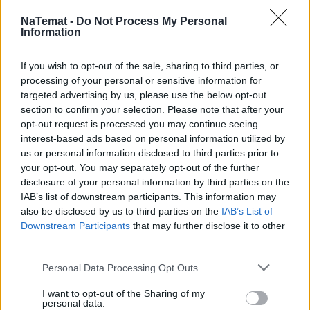
Przeliczając te procenty na mandaty, widzimy 
NaTemat -
Do Not Process My Personal
Information
potencjalny układ przyszłego Sejmu. 
KO miałaby 
163 posłów, PiS – 147, Konfederacja – 74, 
If you wish to opt-out of the sale, sharing to third parties, or
Konfederacja Korony Polskiej – 45, Lewica – 31.
processing of your personal or sensitive information for
targeted advertising by us, please use the below opt-out
Większość potrzebna do rządzenia (nie mówiąc o 
section to confirm your selection. Please note that after your
odrzucaniu wet prezydenta) wynosi 231. Jak widać, 
opt-out request is processed you may continue seeing
interest-based ads based on personal information utilized by
KO z Lewicą nie miałyby szans jej uzyskać.
 Dopiero 
us or personal information disclosed to third parties prior to
dołączenie do KO Konfederacji dałoby 
your opt-out. You may separately opt-out of the further
Donaldowi Tuskowi możliwość kontynuowania 
disclosure of your personal information by third parties on the
jego rządów.
 W takim układzie Lewica byłaby 
IAB’s list of downstream participants. This information may
częścią opozycji (zakładając, że obawiałaby się ze 
also be disclosed by us to third parties on the
IAB’s List of
Downstream Participants
that may further disclose it to other
względów politycznych wejść w koalicję z 
third parties.
Konfederacją).
Personal Data Processing Opt Outs
I want to opt-out of the Sharing of my
personal data.