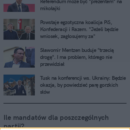
Referendum może być "prezentem" na 
mikołajki
Powstaje egzotyczna koalicja PiS, 
Konfederacji i Razem. "Jeżeli będzie 
wniosek, zagłosujemy za"
Sławomir Mentzen buduje "trzecią 
drogę". I ma problem, którego nie 
przewidział
Tusk na konferencji ws. Ukrainy: Będzie 
okazja, by powiedzieć parę gorzkich 
słów
Ile mandatów dla poszczególnych 
partii?