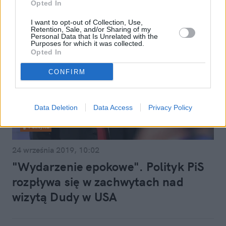
Opted In
I want to opt-out of Collection, Use,
Retention, Sale, and/or Sharing of my
Personal Data that Is Unrelated with the
Purposes for which it was collected.
Opted In
CONFIRM
Data Deletion
Data Access
Privacy Policy
Polityka
24 września 2019, 10:02
"Wydarzenie epokowe". Polityk PiS
rozpływa się w zachwytach nad
wizytą Dudy w USA