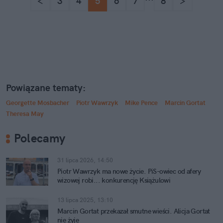
<
3
4
5
6
7
8
>
Powiązane tematy:
Georgette Mosbacher
Piotr Wawrzyk
Mike Pence
Marcin Gortat
Theresa May
Polecamy
31 lipca 2026, 14:50
Piotr Wawrzyk ma nowe życie. PiS-owiec od afery
wizowej robi... konkurencję Książulowi
13 lipca 2025, 13:10
Marcin Gortat przekazał smutne wieści. Alicja Gortat
nie żyje