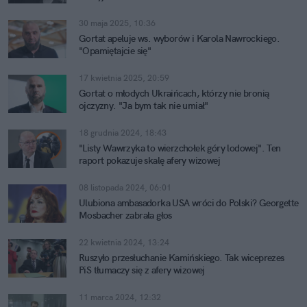
30 maja 2025, 10:36
Gortat apeluje ws. wyborów i Karola Nawrockiego.
"Opamiętajcie się"
17 kwietnia 2025, 20:59
Gortat o młodych Ukraińcach, którzy nie bronią
ojczyzny. "Ja bym tak nie umiał"
18 grudnia 2024, 18:43
"Listy Wawrzyka to wierzchołek góry lodowej". Ten
raport pokazuje skalę afery wizowej
08 listopada 2024, 06:01
Ulubiona ambasadorka USA wróci do Polski? Georgette
Mosbacher zabrała głos
22 kwietnia 2024, 13:24
Ruszyło przesłuchanie Kamińskiego. Tak wiceprezes
PiS tłumaczy się z afery wizowej
11 marca 2024, 12:32