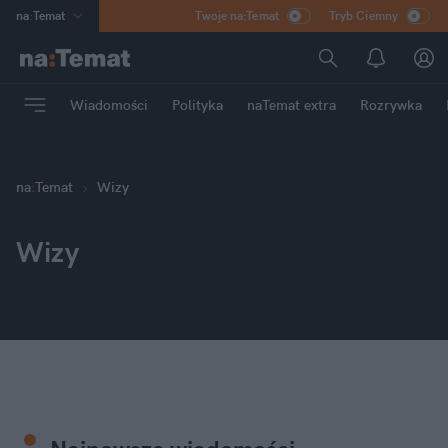
na
:
Temat
Twoje na:Temat
Tryb Ciemny
INN
:
Poland
ASZ
:
dziennik
Wiadomości
Polityka
naTemat extra
Rozrywka
mama
:
DU
dad
:
HERO
Rozrywka
na
:
Temat
Wizy
Wizy