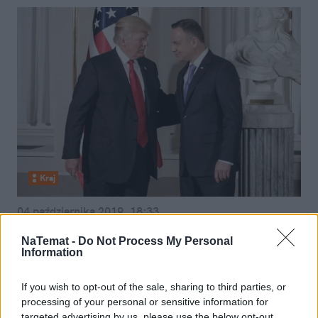
Kraj
04 października 2019, 18:33
Kiedy naprawdę zniosą wizy do
NaTemat -
Do Not Process My Personal
USA? Amerykanista: Na to musimy
Information
jeszcze poczekać
If you wish to opt-out of the sale, sharing to third parties, or
processing of your personal or sensitive information for
targeted advertising by us, please use the below opt-out