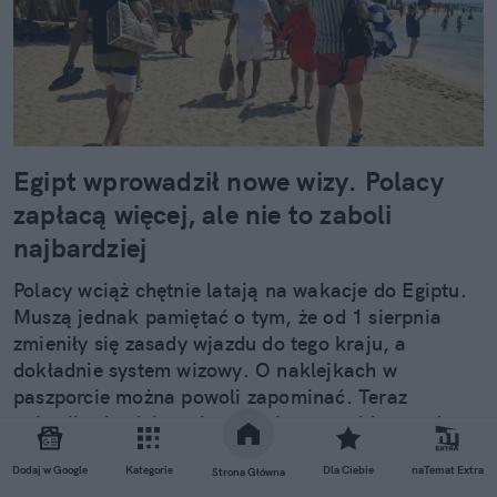
Egipt wprowadził nowe wizy. Polacy
zapłacą więcej, ale nie to zaboli
najbardziej
Polacy wciąż chętnie latają na wakacje do Egiptu.
Muszą jednak pamiętać o tym, że od 1 sierpnia
zmieniły się zasady wjazdu do tego kraju, a
dokładnie system wizowy. O naklejkach w
paszporcie można powoli zapominać. Teraz
pojawiły się elektroniczne dokumenty i inne opłaty.
Nowe zasady mogą też utrudnić wczasy all
Dodaj w Google
Kategorie
Dla Ciebie
naTemat Extra
inclusive naszym turystom.
Strona Główna