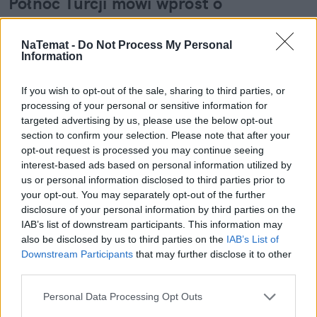
Północ Turcji mówi wprost o 
katastrofie, która dosięgnie ich w 2025 
roku
NaTemat -
Do Not Process My Personal
Information
O ile południe Turcji nie musi obawiać się braku 
If you wish to opt-out of the sale, sharing to third parties, or
zagranicznych turystów, o tyle północ, czyli 
processing of your personal or sensitive information for
wybrzeże Morza Czarnego 
pogrąża się w coraz 
targeted advertising by us, please use the below opt-out
większym kryzysie. Jak pisaliśmy niedawno w 
section to confirm your selection. Please note that after your
naTemat, 
nawet połowa miejsc w tamtejszych 
opt-out request is processed you may continue seeing
interest-based ads based on personal information utilized by
hotelach pozostaje pusta
. 
us or personal information disclosed to third parties prior to
your opt-out. You may separately opt-out of the further
disclosure of your personal information by third parties on the
IAB’s list of downstream participants. This information may
also be disclosed by us to third parties on the
IAB’s List of
Downstream Participants
that may further disclose it to other
third parties.
Personal Data Processing Opt Outs