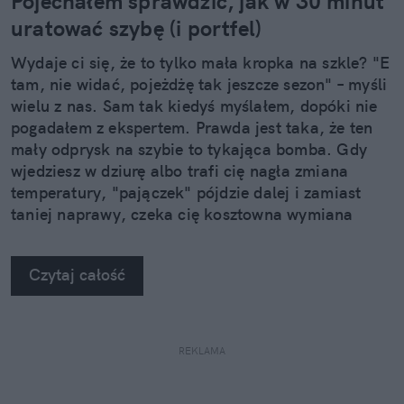
Pojechałem sprawdzić, jak w 30 minut
uratować szybę (i portfel)
Wydaje ci się, że to tylko mała kropka na szkle? "E
tam, nie widać, pojeżdżę tak jeszcze sezon" – myśli
wielu z nas. Sam tak kiedyś myślałem, dopóki nie
pogadałem z ekspertem. Prawda jest taka, że ten
mały odprysk na szybie to tykająca bomba. Gdy
wjedziesz w dziurę albo trafi cię nagła zmiana
temperatury, "pajączek" pójdzie dalej i zamiast
taniej naprawy, czeka cię kosztowna wymiana
szyby. Wybrałem się do serwisu Autoglass®, żeby
na własne oczy zobaczyć, jak profesjonaliści radzą
Czytaj całość
sobie z takimi uszkodzeniami.
REKLAMA