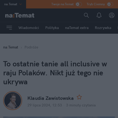
na
:
Temat
Twoje na:Temat
Tryb Ciemny
INN
:
Poland
ASZ
:
dziennik
Wiadomości
Polityka
naTemat extra
Rozrywka
mama
:
DU
dad
:
HERO
na
:
Temat
Podróże
Rozrywka
To ostatnie tanie all inclusive w 
raju Polaków. Nikt już tego nie 
ukrywa
Klaudia Zawistowska
29 lipca 2024, 12:53
·
3 minuty
 czytania