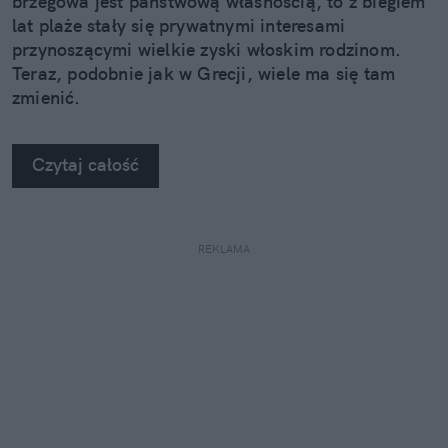
brzegowa jest państwową własnością, to z biegiem
lat plaże stały się prywatnymi interesami
przynoszącymi wielkie zyski włoskim rodzinom.
Teraz, podobnie jak w Grecji, wiele ma się tam
zmienić.
Czytaj całość
REKLAMA