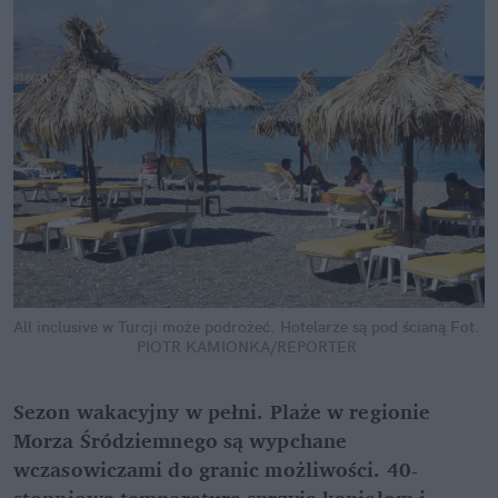
All inclusive w Turcji może podrożeć. Hotelarze są pod ścianą
Fot. 
PIOTR KAMIONKA/REPORTER
Sezon wakacyjny w pełni. Plaże w regionie 
Morza Śródziemnego są wypchane 
wczasowiczami do granic możliwości. 40-
stopniowa temperatura sprzyja kąpielom i 