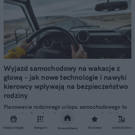
Wyjazd samochodowy na wakacje z
głową – jak nowe technologie i nawyki
kierowcy wpływają na bezpieczeństwo
rodziny
Planowanie rodzinnego urlopu samochodowego to
moment pełen ekscytacji, ale wymaga również
odpowiedniego przygotowania i odpowiedzialności
ze strony kierowcy. Choć producenci wyposażają
Dodaj w Google
Kategorie
Dla Ciebie
naTemat Extra
Strona Główna