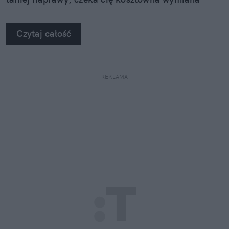
szyby. Wybrałem się do serwisu Autoglass®, żeby
na własne oczy zobaczyć, jak profesjonaliści radzą
Czytaj całość
sobie z takimi uszkodzeniami.
REKLAMA