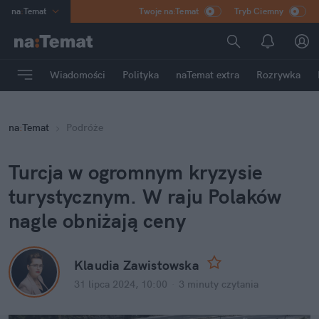
na
:
Temat
Twoje na:Temat
Tryb Ciemny
INN
:
Poland
ASZ
:
dziennik
Wiadomości
Polityka
naTemat extra
Rozrywka
mama
:
DU
dad
:
HERO
na
:
Temat
Podróże
Rozrywka
Turcja w ogromnym kryzysie 
turystycznym. W raju Polaków 
nagle obniżają ceny
Klaudia Zawistowska
31 lipca 2024, 10:00
·
3 minuty
 czytania