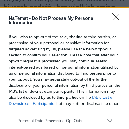
biurach podróży bez wielkich zmian
NaTemat -
Do Not Process My Personal
Wyzwaniem dla tureckich hotelarzy może być 
Information
zwłaszcza przyszłoroczny sezon
. Już teraz mają oni 
problem z wycenieniem swoich usług, a powinni 
If you wish to opt-out of the sale, sharing to third parties, or
zawierać umowy na lato 2025 z touroperatorami. 
processing of your personal or sensitive information for
Kłopoty te związane są z inflacją, a także trudnym 
targeted advertising by us, please use the below opt-out
section to confirm your selection. Please note that after your
do przewidzenia 
kursem walut
.
opt-out request is processed you may continue seeing
interest-based ads based on personal information utilized by
us or personal information disclosed to third parties prior to
your opt-out. You may separately opt-out of the further
disclosure of your personal information by third parties on the
IAB’s list of downstream participants. This information may
also be disclosed by us to third parties on the
IAB’s List of
Downstream Participants
that may further disclose it to other
third parties.
Personal Data Processing Opt Outs