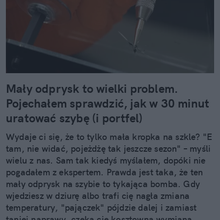
Mały odprysk to wielki problem.
Pojechałem sprawdzić, jak w 30 minut
uratować szybę (i portfel)
Wydaje ci się, że to tylko mała kropka na szkle? "E
tam, nie widać, pojeżdżę tak jeszcze sezon" – myśli
wielu z nas. Sam tak kiedyś myślałem, dopóki nie
pogadałem z ekspertem. Prawda jest taka, że ten
mały odprysk na szybie to tykająca bomba. Gdy
wjedziesz w dziurę albo trafi cię nagła zmiana
temperatury, "pajączek" pójdzie dalej i zamiast
taniej naprawy, czeka cię kosztowna wymiana