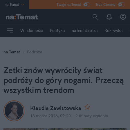
na
:
Temat
Twoje na:Temat
Tryb Ciemny
INN
:
Poland
ASZ
:
dziennik
Wiadomości
Polityka
naTemat extra
Rozrywka
mama
:
DU
dad
:
HERO
na
:
Temat
Podróże
Rozrywka
Zetki znów wywróciły świat 
podróży do góry nogami. Przeczą 
wszystkim trendom
Klaudia Zawistowska
13 marca 2026, 09:20
·
2 minuty
 czytania