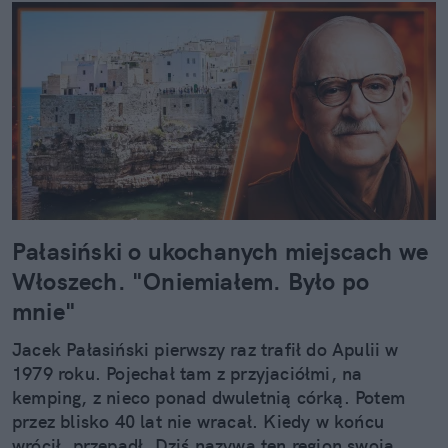
Pałasiński o ukochanych miejscach we
Włoszech. "Oniemiałem. Było po
mnie"
Jacek Pałasiński pierwszy raz trafił do Apulii w
1979 roku. Pojechał tam z przyjaciółmi, na
kemping, z nieco ponad dwuletnią córką. Potem
przez blisko 40 lat nie wracał. Kiedy w końcu
wrócił, przepadł. Dziś nazywa ten region swoją