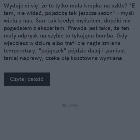
Wydaje ci się, że to tylko mała kropka na szkle? "E
tam, nie widać, pojeżdżę tak jeszcze sezon" – myśli
wielu z nas. Sam tak kiedyś myślałem, dopóki nie
pogadałem z ekspertem. Prawda jest taka, że ten
mały odprysk na szybie to tykająca bomba. Gdy
wjedziesz w dziurę albo trafi cię nagła zmiana
temperatury, "pajączek" pójdzie dalej i zamiast
taniej naprawy, czeka cię kosztowna wymiana
szyby. Wybrałem się do serwisu Autoglass®, żeby
na własne oczy zobaczyć, jak profesjonaliści radzą
Czytaj całość
sobie z takimi uszkodzeniami.
REKLAMA