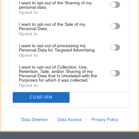
I want to opt-out of the Sharing of my
personal data.
Opted In
Orange znów na czele. Powody, dla
I want to opt-out of the Sale of my
których tyle osób przenosi do niego
Personal Data.
Opted In
numery
I want to opt-out of processing my
Ponad 360 000 numerów przeniesiono w II kwartale
Personal Data for Targeted Advertising.
Opted In
2026 roku w sieciach mobilnych. Jak podaje UKE,
najwięcej użytkowników w ramach tej operacji
I want to opt-out of Collection, Use,
zyskał Orange. Pomarańczowy operator po raz
Retention, Sale, and/or Sharing of my
Personal Data that Is Unrelated with the
kolejny znalazł się na pierwszym miejscu
Purposes for which it was collected.
zestawienia. Co sprawia, że staje się on pierwszym
Opted In
wyborem?
CONFIRM
Czytaj całość
Data Deletion
Data Access
Privacy Policy