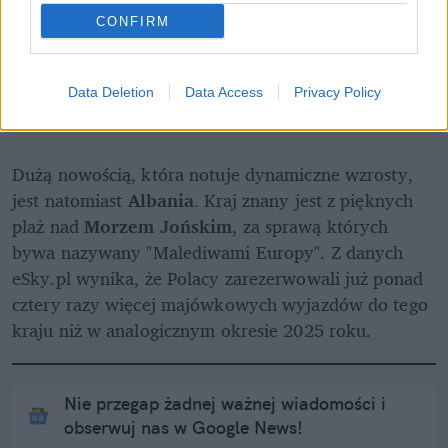
CONFIRM
Data Deletion
Data Access
Privacy Policy
Dużą nowością, która notuje dynamiczne wzrosty, 
jest natomiast 
Albania
. Kraj znany jest z pięknych 
plaż nad 
Morzem Jońskim
, za sprawą których 
bywa nazywany "Malediwami Europy". Z danych 
eSky.pl wynika, że Polacy zarezerwowali już ponad 
cztery razy więcej majówkowych wyjazdów do tego 
kraju niż w analogicznym okresie 2025 roku.
Nie przegap żadnej ważnej wiadomości i
obserwuj nas w Google News!