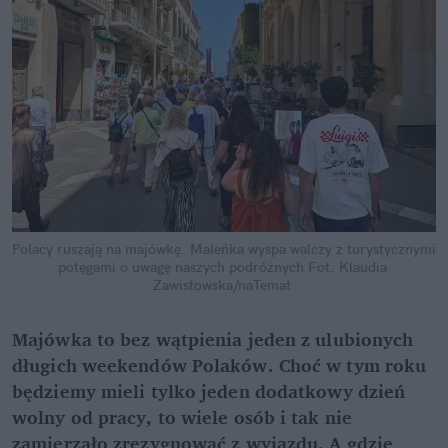
Polacy ruszają na majówkę. Maleńka wyspa walczy z turystycznymi 
potęgami o uwagę naszych podróżnych
Fot. Klaudia 
Zawistowska/naTemat
Majówka to bez wątpienia jeden z ulubionych 
długich weekendów Polaków. Choć w tym roku 
będziemy mieli tylko jeden dodatkowy dzień 
wolny od pracy, to wiele osób i tak nie 
zamierzało zrezygnować z wyjazdu. A gdzie 