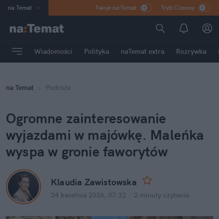
na
:
Temat
Twoje na:Temat
Tryb Ciemny
INN
:
Poland
ASZ
:
dziennik
Wiadomości
Polityka
naTemat extra
Rozrywka
mama
:
DU
dad
:
HERO
na
:
Temat
Podróże
Rozrywka
Ogromne zainteresowanie 
wyjazdami w majówkę. Maleńka 
wyspa w gronie faworytów
Klaudia Zawistowska
24 kwietnia 2026, 07:22
·
2 minuty
 czytania