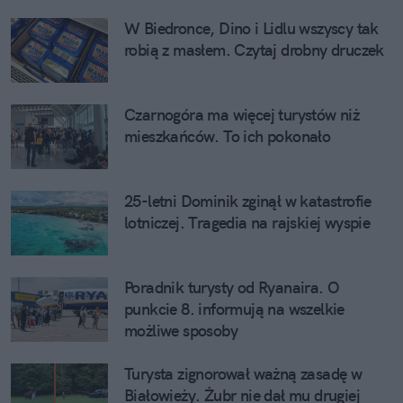
W Biedronce, Dino i Lidlu wszyscy tak
robią z masłem. Czytaj drobny druczek
Czarnogóra ma więcej turystów niż
mieszkańców. To ich pokonało
25-letni Dominik zginął w katastrofie
lotniczej. Tragedia na rajskiej wyspie
Poradnik turysty od Ryanaira. O
punkcie 8. informują na wszelkie
możliwe sposoby
Turysta zignorował ważną zasadę w
Białowieży. Żubr nie dał mu drugiej