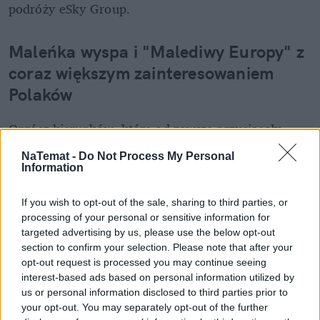
podróży eSky Group.
Maleńka wyspa i "Malediwy Europy" z 
coraz większym zainteresowaniem 
Polaków
Oprócz kierunków, które od zawsze przyciągały 
polskich turystów, na liście majówkowych hitów 
NaTemat -
Do Not Process My Personal
pojawili się także dwaj dość nowi, ale coraz silniejsi 
Information
gracze. Prawdziwym fenomenem jest zwłaszcza 
Malta
, która z każdym rokiem notuje 
If you wish to opt-out of the sale, sharing to third parties, or
kilkudziesięcioprocentowy wzrost liczby polskich 
processing of your personal or sensitive information for
targeted advertising by us, please use the below opt-out
turystów. 
Tylko w lutym 2026 roku poleciało tam 
section to confirm your selection. Please note that after your
ponad 40 tys. naszych podróżnych
, a maj na pewno 
opt-out request is processed you may continue seeing
nie będzie pod tym względem gorszy.
interest-based ads based on personal information utilized by
us or personal information disclosed to third parties prior to
REKLAMA 
your opt-out. You may separately opt-out of the further