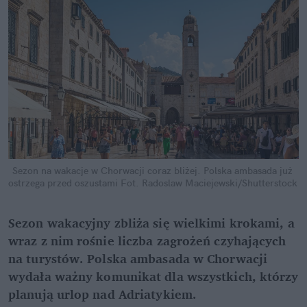
Sezon na wakacje w Chorwacji coraz bliżej. Polska ambasada już 
ostrzega przed oszustami
Fot. Radoslaw Maciejewski/Shutterstock
Sezon wakacyjny zbliża się wielkimi krokami, a 
wraz z nim rośnie liczba zagrożeń czyhających 
na turystów. Polska ambasada w Chorwacji 
wydała ważny komunikat dla wszystkich, którzy 
planują urlop nad Adriatykiem.