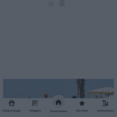
Dodaj w Google
Kategorie
Dla Ciebie
naTemat Extra
Strona Główna