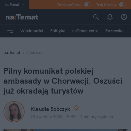
na
:
Temat
Twoje na:Temat
Tryb Ciemny
INN
:
Poland
ASZ
:
dziennik
Wiadomości
Polityka
naTemat extra
Rozrywka
mama
:
DU
dad
:
HERO
na
:
Temat
Podróże
Rozrywka
Pilny komunikat polskiej 
ambasady w Chorwacji. Oszuści 
już okradają turystów
Klaudia Sobczyk
23 kwietnia 2026, 19:47
·
2 minuty
 czytania