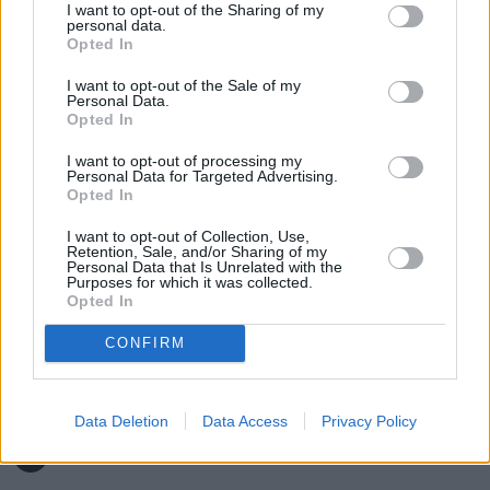
Nowość od PKP Intercity! | 
I want to opt-out of the Sharing of my
personal data.
kierunek:PODRÓŻE
Opted In
I want to opt-out of the Sale of my
Personal Data.
Ambasada przypomina też, by w przypadku 
Opted In
oszustwa nie zwlekać i jak najszybciej 
zgłosić 
I want to opt-out of processing my
sprawę na policję.
Personal Data for Targeted Advertising.
Opted In
I want to opt-out of Collection, Use,
Retention, Sale, and/or Sharing of my
Nie przegap żadnej ważnej wiadomości i
Personal Data that Is Unrelated with the
obserwuj nas w Google News!
Purposes for which it was collected.
Opted In
Więcej:
CONFIRM
Turystyka
Wakacje
Chorwacja
Lato
Data Deletion
Data Access
Privacy Policy