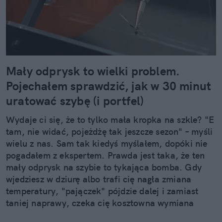
Mały odprysk to wielki problem.
Pojechałem sprawdzić, jak w 30 minut
uratować szybę (i portfel)
Wydaje ci się, że to tylko mała kropka na szkle? "E
tam, nie widać, pojeżdżę tak jeszcze sezon" – myśli
wielu z nas. Sam tak kiedyś myślałem, dopóki nie
pogadałem z ekspertem. Prawda jest taka, że ten
mały odprysk na szybie to tykająca bomba. Gdy
wjedziesz w dziurę albo trafi cię nagła zmiana
temperatury, "pajączek" pójdzie dalej i zamiast
taniej naprawy, czeka cię kosztowna wymiana
szyby. Wybrałem się do serwisu Autoglass®, żeby