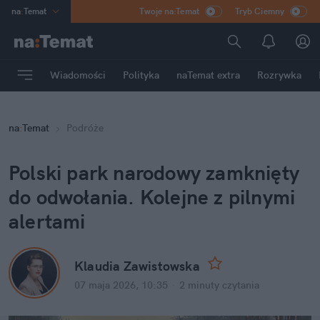
na
:
Temat
Twoje na:Temat
Tryb Ciemny
INN
:
Poland
ASZ
:
dziennik
Wiadomości
Polityka
naTemat extra
Rozrywka
mama
:
DU
dad
:
HERO
na
:
Temat
Podróże
Rozrywka
Polski park narodowy zamknięty 
do odwołania. Kolejne z pilnymi 
alertami
Klaudia Zawistowska
07 maja 2026, 10:35
·
2 minuty
 czytania