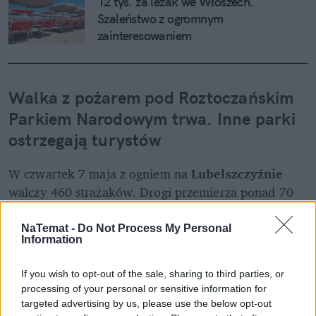
12 tys. za leżak we Włoszech. 
Szaleństwo z ogromnym 
zainteresowaniem
Walka z pożarem pod Roztoczańskim 
Parkiem Narodowym trwa. Inne parki 
ostrzegają turystów
W czwartek 7 maja z ogniem na 
Lubelszczyźnie
walczy 460 strażaków. Drogi przemierza ponad 70 
wozów strażackich, a 
woda zrzucana jest także z 
pokładów śmigłowców i samolotów gaśniczych
. W 
NaTemat -
Do Not Process My Personal
Information
udrożnianiu dróg pomaga wojsko. Walka nie jest 
łatwa, ale zapowiadane opady deszczu mogą okazać 
If you wish to opt-out of the sale, sharing to third parties, or
się dużą pomocą w gaszeniu ognia.
processing of your personal or sensitive information for
targeted advertising by us, please use the below opt-out
REKLAMA 