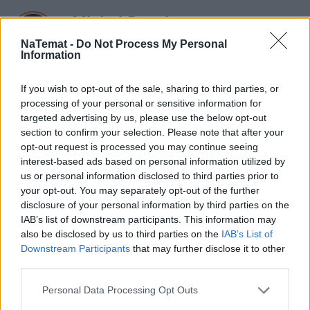
Michał Panek
NaTemat -
Do Not Process My Personal
Obserwuj
Information
redaktor w naTemat.pl, psycholog
If you wish to opt-out of the sale, sharing to third parties, or
processing of your personal or sensitive information for
Napisz do mnie:
targeted advertising by us, please use the below opt-out
michal.panek@natemat.pl
section to confirm your selection. Please note that after your
opt-out request is processed you may continue seeing
interest-based ads based on personal information utilized by
us or personal information disclosed to third parties prior to
your opt-out. You may separately opt-out of the further
disclosure of your personal information by third parties on the
IAB’s list of downstream participants. This information may
also be disclosed by us to third parties on the
IAB’s List of
Czytaj więcej
Downstream Participants
that may further disclose it to other
third parties.
Personal Data Processing Opt Outs