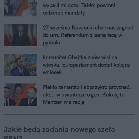
wypalił mi oczy. Takim powinni 
odbierać mandaty
27 września Nawrocki chce nas zagnać 
do urn. Referendum z jasną tezą w 
pytaniu
Immunitet Obajtka znów wisi na 
włosku. Europarlament dostał kolejny 
wniosek
Piekło zamarzło i aż przykro przyznać, 
ale... w awanturze o gen. Kukułę to 
Mentzen ma rację
Jakie będą zadania nowego szefa 
BBN?