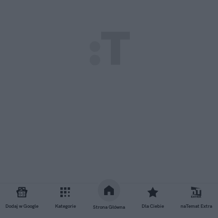
Dodaj w Google
Kategorie
Dla Ciebie
naTemat Extra
Strona Główna