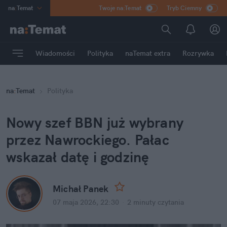
na
:
Temat
Twoje na:Temat
Tryb Ciemny
INN
:
Poland
ASZ
:
dziennik
Wiadomości
Polityka
naTemat extra
Rozrywka
mama
:
DU
dad
:
HERO
na
:
Temat
Polityka
Rozrywka
Nowy szef BBN już wybrany 
przez Nawrockiego. Pałac 
wskazał datę i godzinę
Michał Panek
07 maja 2026, 22:30
·
2 minuty
 czytania