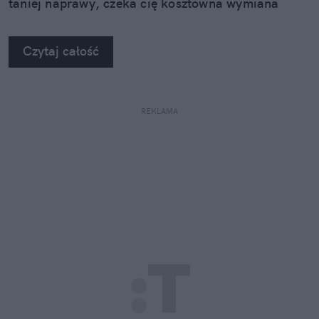
taniej naprawy, czeka cię kosztowna wymiana
szyby. Wybrałem się do serwisu Autoglass®, żeby
na własne oczy zobaczyć, jak profesjonaliści radzą
Czytaj całość
sobie z takimi uszkodzeniami.
REKLAMA