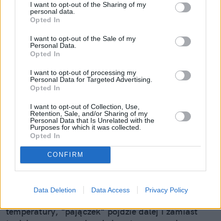
I want to opt-out of the Sharing of my
personal data.
Opted In
I want to opt-out of the Sale of my
Personal Data.
Opted In
I want to opt-out of processing my
Personal Data for Targeted Advertising.
Opted In
Mały odprysk to wielki problem.
Pojechałem sprawdzić, jak w 30 minut
I want to opt-out of Collection, Use,
Retention, Sale, and/or Sharing of my
uratować szybę (i portfel)
Personal Data that Is Unrelated with the
Purposes for which it was collected.
Opted In
Wydaje ci się, że to tylko mała kropka na szkle? "E
tam, nie widać, pojeżdżę tak jeszcze sezon" – myśli
CONFIRM
wielu z nas. Sam tak kiedyś myślałem, dopóki nie
pogadałem z ekspertem. Prawda jest taka, że ten
mały odprysk na szybie to tykająca bomba. Gdy
Data Deletion
Data Access
Privacy Policy
wjedziesz w dziurę albo trafi cię nagła zmiana
temperatury, "pajączek" pójdzie dalej i zamiast