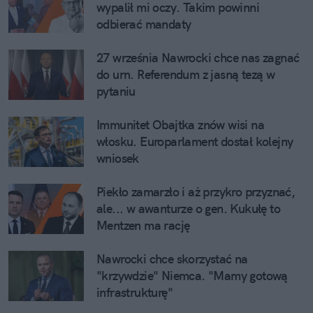
wypalił mi oczy. Takim powinni 
odbierać mandaty
27 września Nawrocki chce nas zagnać 
do urn. Referendum z jasną tezą w 
pytaniu
Immunitet Obajtka znów wisi na 
włosku. Europarlament dostał kolejny 
wniosek
Piekło zamarzło i aż przykro przyznać, 
ale... w awanturze o gen. Kukułę to 
Mentzen ma rację
Nawrocki chce skorzystać na 
"krzywdzie" Niemca. "Mamy gotową 
infrastrukturę"