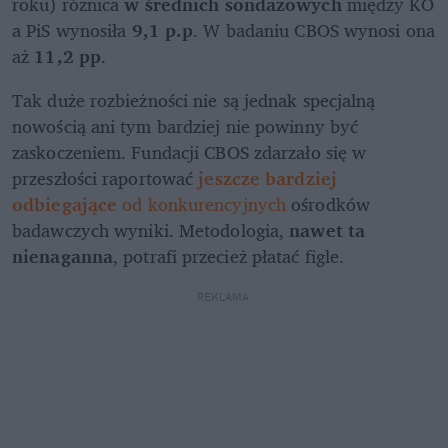
roku) różnica 
w średnich sondażowych
 między KO 
a PiS wynosiła 
9,1 p.p
. W badaniu CBOS wynosi ona 
aż 
11,2 pp
.
Tak duże rozbieżności nie są jednak specjalną 
nowością ani tym bardziej nie powinny być 
zaskoczeniem. Fundacji CBOS zdarzało się w 
przeszłości raportować 
jeszcze bardziej 
odbiegające
 od konkurencyjnych
 ośrodków 
badawczych wyniki. Metodologia, 
nawet ta 
nienaganna
, potrafi przecież płatać figle.
REKLAMA 