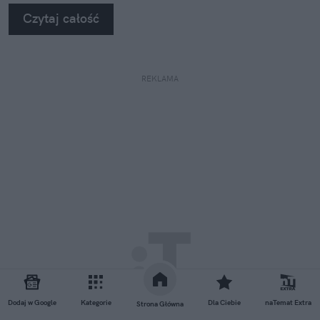
Czytaj całość
REKLAMA
Dodaj w Google
Kategorie
Dla Ciebie
naTemat Extra
Strona Główna