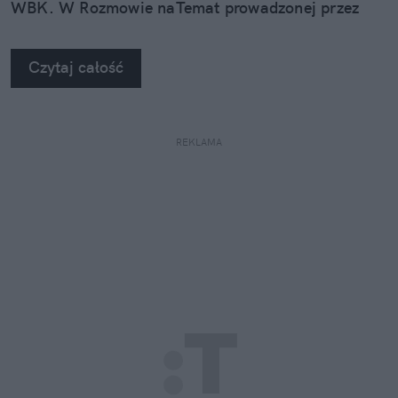
WBK. W Rozmowie naTemat prowadzonej przez
Annę Dryjańską Gajdziński wymienia 3
niedoceniane atuty byłego premiera, którymi może
Czytaj całość
napędzić Rozwój Plus.
REKLAMA