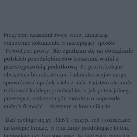
Prezydent uzasadnił swoje weto, tłumacząc 
odrzucenie dokumentu w następujący sposób: 
"Powód jest prosty. 
Nie zgadzam się na obciążanie 
polskich przedsiębiorców kosztami walki z 
przestępczością podatkową
. Po prostu kolejne 
obciążenia biurokratyczne i administracyjne mogą 
spowodować upadek wielu z nich. Państwo nie może 
traktować każdego przedsiębiorcy jak potencjalnego 
przestępcy, zwłaszcza gdy mówimy o naprawdę 
małych firmach" – słyszymy w komunikacie.
"Dziś próbuje się go [SENT - przyp. red.] rozszerzać 
na kolejne branże, w tym firmy produkujące beton, 
budowlane czy transportowe. Są to tysiące polskich 