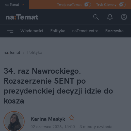
na
:
Temat
Twoje na:Temat
Tryb Ciemny
INN
:
Poland
ASZ
:
dziennik
Wiadomości
Polityka
naTemat extra
Rozrywka
mama
:
DU
dad
:
HERO
na
:
Temat
Polityka
Rozrywka
34. raz Nawrockiego. 
Rozszerzenie SENT po 
prezydenckiej decyzji idzie do 
kosza
Karina Masłyk
02 czerwca 2026, 15:50
·
3 minuty
 czytania