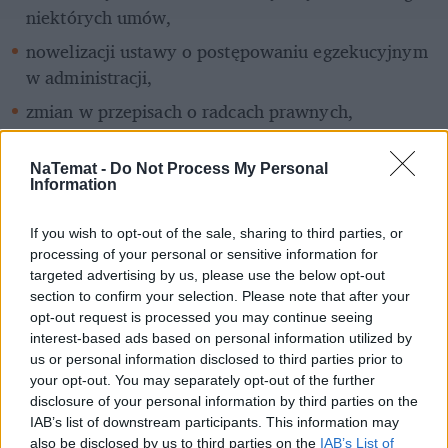
niektórych umów,
nowelizacji ustawy o postępowaniu egzekucyjnym 
w administracji,
zmian w przepisach o radcach prawnych,
utworzenia Krajowego Rejestru Oznakowanych 
Psów i Kotów.
NaTemat -
Do Not Process My Personal
Information
If you wish to opt-out of the sale, sharing to third parties, or
processing of your personal or sensitive information for
targeted advertising by us, please use the below opt-out
section to confirm your selection. Please note that after your
opt-out request is processed you may continue seeing
interest-based ads based on personal information utilized by
us or personal information disclosed to third parties prior to
your opt-out. You may separately opt-out of the further
Rozwiń
disclosure of your personal information by third parties on the
IAB’s list of downstream participants. This information may
also be disclosed by us to third parties on the
IAB’s List of