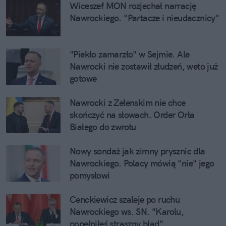
Wiceszef MON rozjechał narrację 
Nawrockiego. "Partacze i nieudacznicy"
"Piekło zamarzło" w Sejmie. Ale 
Nawrocki nie zostawił złudzeń, weto już 
gotowe
Nawrocki z Zełenskim nie chce 
skończyć na słowach. Order Orła 
Białego do zwrotu
Nowy sondaż jak zimny prysznic dla 
Nawrockiego. Polacy mówią "nie" jego 
pomysłowi
Cenckiewicz szaleje po ruchu 
Nawrockiego ws. SN. "Karolu, 
popełniłeś straszny błąd"