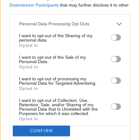
Downstream Participants
that may further disclose it to other
third parties.
Jak informowaliśmy już w naTemat, wczoraj 
Karol 
Personal Data Processing Opt Outs
Nawrocki
 świętował 
pierwszą rocznicę wygrania 
wyborów prezydenckich
 i 
z tej okazji opublikował 
I want to opt-out of the Sharing of my
personal data.
chociażby post z psalmem
. Dziś, wygląda na to, że 
Opted In
urzędująca głowa państwa cieszy się dużą 
I want to opt-out of the Sale of my
popularnością wśród obywateli. Jak również 
Personal Data.
pisaliśmy na naTemat, 
w rankingu dotychczasowych 
Opted In
prezydentów III RP plasuje się on na mocnym, 
I want to opt-out of processing my
trzecim miejscu.
 W nowym badaniu 
Personal Data for Targeted Advertising.
Opted In
przeprowadzonym przez IBRiS jako "najlepszego" 
wskazało go aż 
21,1 proc.
 ankietowanych, a w tym 
I want to opt-out of Collection, Use,
Retention, Sale, and/or Sharing of my
historycznym zestawieniu lepiej wypadli od niego 
Personal Data that Is Unrelated with the
Purposes for which it was collected.
tylko Aleksander Kwaśniewski i Lech Kaczyński.
Opted In
REKLAMA 
CONFIRM