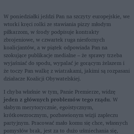
W poniedziałki jeździ Pan na szczyty europejskie, we 
wtorki kręci rolki ze stawiania pizzy młodym 
piłkarzom, w środy podpisuje kontrakty 
zbrojeniowe, w czwartek ruga niesfornych 
koalicjantów, a w piątek odpowiada Pan na 
szokujące publikacje medialne – że sprawy trzeba 
wyjaśniać do spodu, wypalać je gorącym żelazem i 
że toczy Pan walkę z wiatrakami, jakimi są rozpasani 
działacze Koalicji Obywatelskiej.  
I chyba właśnie w tym, Panie Premierze, widzę
jeden z głównych problemów tego rządu
. W 
słabym merytorycznie, egoistycznym, 
krótkowzrocznym, pozbawionym wizji zapleczu 
partyjnym. Pracować mało komu się chce, własnych 
pomysłów brak, jest za to dużo uśmiechania się, 