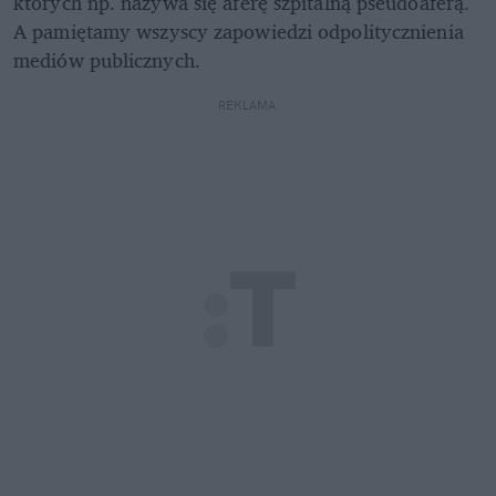
których np. nazywa się aferę szpitalną pseudoaferą. 
A pamiętamy wszyscy zapowiedzi odpolitycznienia 
mediów publicznych. 
REKLAMA 