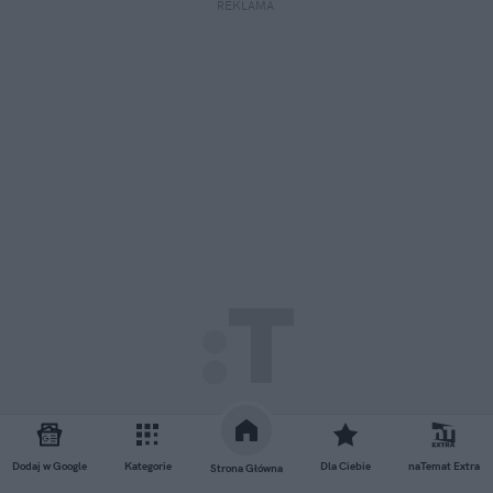
REKLAMA 
Dodaj w Google
Kategorie
Dla Ciebie
naTemat Extra
Strona Główna