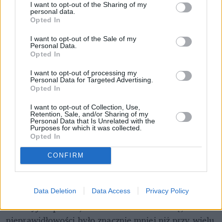
I want to opt-out of the Sharing of my
personal data.
Opted In
I want to opt-out of the Sale of my
Personal Data.
Opted In
I want to opt-out of processing my
Personal Data for Targeted Advertising.
Opted In
I want to opt-out of Collection, Use,
Retention, Sale, and/or Sharing of my
Personal Data that Is Unrelated with the
Purposes for which it was collected.
Opted In
CONFIRM
Że nie wspomnę o wcześniejszych aferach, jak KPO 
Data Deletion
Data Access
Privacy Policy
dla branż turystycznych, gdzie łatwo dawaliście się 
narracyjnie pożreć, choć finalnie okazało się, że 
nieprawidłowości było znacznie mniej niż przy wielu 