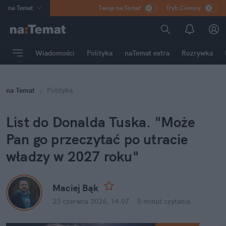
na
:
Temat
Twoje na:Temat
Tryb Ciemny
INN
:
Poland
ASZ
:
dziennik
Wiadomości
Polityka
naTemat extra
Rozrywka
mama
:
DU
dad
:
HERO
na
:
Temat
Polityka
Rozrywka
List do Donalda Tuska. "Może 
Pan go przeczytać po utracie 
władzy w 2027 roku"
Maciej Bąk
23 czerwca 2026, 14:07
·
5 minut
 czytania