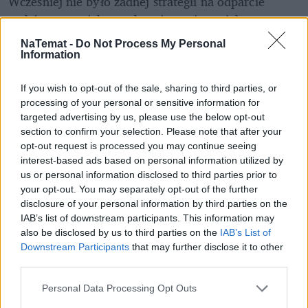
Wcześniej nie było żadnej strategii na odparcie 
ataków na projekt o zabezpieczeniu socjalnym 
ubogich artystów. Choć był to pomysł Waszego 
NaTemat -
Do Not Process My Personal
rządu, to 
sami artyści musieli bronić się przed 
Information
nakręconą wokół sprawy histerią
, narażając się 
często na jeszcze większy wylew hejtu. 
If you wish to opt-out of the sale, sharing to third parties, or
processing of your personal or sensitive information for
targeted advertising by us, please use the below opt-out
REKLAMA 
section to confirm your selection. Please note that after your
opt-out request is processed you may continue seeing
interest-based ads based on personal information utilized by
us or personal information disclosed to third parties prior to
your opt-out. You may separately opt-out of the further
disclosure of your personal information by third parties on the
IAB’s list of downstream participants. This information may
also be disclosed by us to third parties on the
IAB’s List of
Downstream Participants
that may further disclose it to other
third parties.
Personal Data Processing Opt Outs