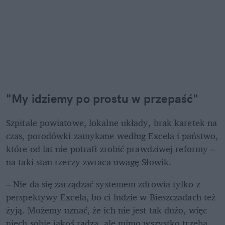
"My idziemy po prostu w przepaść"
Szpitale powiatowe, lokalne układy, brak karetek na 
czas, porodówki zamykane według Excela i państwo, 
które od lat nie potrafi zrobić prawdziwej reformy – 
na taki stan rzeczy zwraca uwagę Słowik. 
– Nie da się zarządzać systemem zdrowia tylko z 
perspektywy Excela, bo ci ludzie w Bieszczadach też 
żyją. Możemy uznać, że ich nie jest tak dużo, więc 
niech sobie jakoś radzą, ale mimo wszystko trzeba 