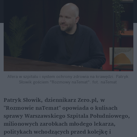
Afera w szpitalu i system ochrony zdrowia na krawędzi. Patryk 
Słowik gościem "Rozmowy naTemat".
fot. naTemat
Patryk Słowik, dziennikarz Zero.pl, w 
"Rozmowie naTemat" opowiada o kulisach 
sprawy Warszawskiego Szpitala Południowego, 
milionowych zarobkach młodego lekarza, 
politykach wchodzących przed kolejkę i 