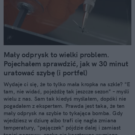
Mały odprysk to wielki problem.
Pojechałem sprawdzić, jak w 30 minut
uratować szybę (i portfel)
Wydaje ci się, że to tylko mała kropka na szkle? "E
tam, nie widać, pojeżdżę tak jeszcze sezon" – myśli
wielu z nas. Sam tak kiedyś myślałem, dopóki nie
pogadałem z ekspertem. Prawda jest taka, że ten
mały odprysk na szybie to tykająca bomba. Gdy
wjedziesz w dziurę albo trafi cię nagła zmiana
temperatury, "pajączek" pójdzie dalej i zamiast
taniej naprawy, czeka cię kosztowna wymiana