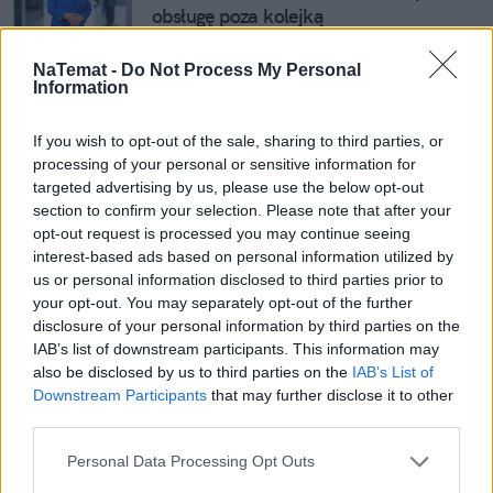
obsługę poza kolejką
NaTemat -
Do Not Process My Personal
Information
"System wali się na naszych oczach"
If you wish to opt-out of the sale, sharing to third parties, or
Patryk Słowik nie ma wątpliwości, że problemy 
processing of your personal or sensitive information for
państwowego systemy ochrony zdrowia są dużo 
targeted advertising by us, please use the below opt-out
section to confirm your selection. Please note that after your
głębsze. Niedofinansowanie, źle zarządzane szpitale, 
opt-out request is processed you may continue seeing
politycy w radach nadzorczych, lokalne układy i 
interest-based ads based on personal information utilized by
brak realnej reformy.
us or personal information disclosed to third parties prior to
your opt-out. You may separately opt-out of the further
– Publiczny system ochrony zdrowia wali się na 
disclosure of your personal information by third parties on the
IAB’s list of downstream participants. This information may
naszych oczach. 
Zawsze narzekaliśmy, ale tak źle 
also be disclosed by us to third parties on the
IAB’s List of
jak teraz nie było.
 Tak długich kolejek do wielu 
Downstream Participants
that may further disclose it to other
badań i zabiegów nie było. Z punktu widzenia 
third parties.
polityków, jeżeli oni do tego doprowadzili, to tym 
Personal Data Processing Opt Outs
bardziej niegodziwe jest wchodzić przed kolejką – 