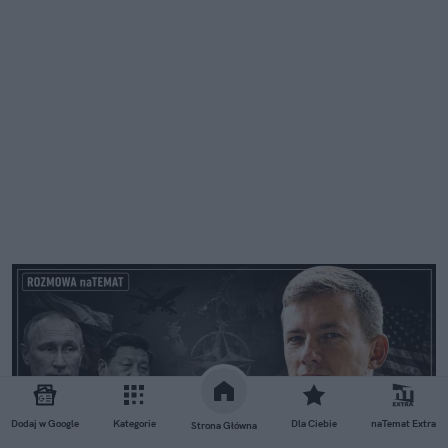
Dodaj w Google
Kategorie
Dla Ciebie
naTemat Extra
Strona Główna