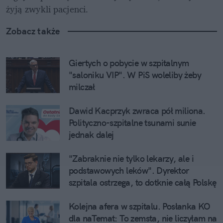
żyją zwykli pacjenci.
Zobacz także
Giertych o pobycie w szpitalnym 
"saloniku VIP". W PiS woleliby żeby 
milczał
Dawid Kacprzyk zwraca pół miliona. 
Polityczno-szpitalne tsunami sunie 
jednak dalej
"Zabraknie nie tylko lekarzy, ale i 
podstawowych leków". Dyrektor 
szpitala ostrzega, to dotknie całą Polskę
Kolejna afera w szpitalu. Posłanka KO 
dla naTemat: To zemsta, nie liczyłam na 