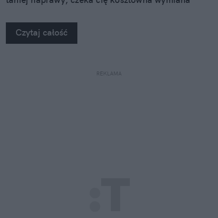
szyby. Wybrałem się do serwisu Autoglass®, żeby
na własne oczy zobaczyć, jak profesjonaliści radzą
Czytaj całość
sobie z takimi uszkodzeniami.
REKLAMA