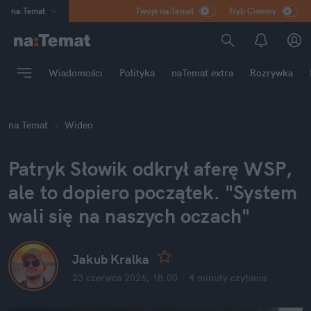
na
:
Temat
Twoje na:Temat
Tryb Ciemny
INN
:
Poland
ASZ
:
dziennik
Wiadomości
Polityka
naTemat extra
Rozrywka
mama
:
DU
dad
:
HERO
na
:
Temat
Wideo
Rozrywka
Patryk Słowik odkrył aferę WSP, 
ale to dopiero początek. "System 
wali się na naszych oczach"
Jakub Kralka
23 czerwca 2026, 18:00
·
4 minuty
 czytania