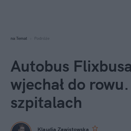
na
:
Temat
Podróże
Autobus Flixbusa
wjechał do rowu.
szpitalach
Klaudia Zawistowska