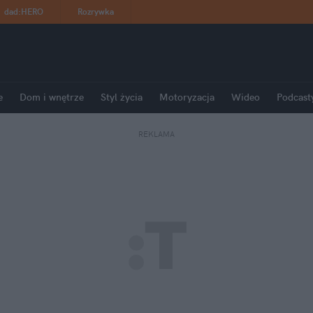
dad
:
HERO
Rozrywka
e
Dom i wnętrze
Styl życia
Motoryzacja
Wideo
Podcast
REKLAMA