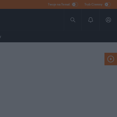
Twoje na:Temat
Tryb Ciemny
y