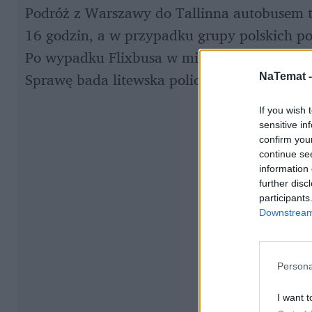
Podróż z Warszawy do Tallinna autobusem to
16 godzin, a w przypadku grupy polskich po
Po wypadku Flixbusa w miejscowości Mariampo
Sprawę bada litewska policja.
NaTemat 
If you wish 
sensitive in
confirm you
continue se
information 
further disc
participants
Downstream 
Persona
I want t