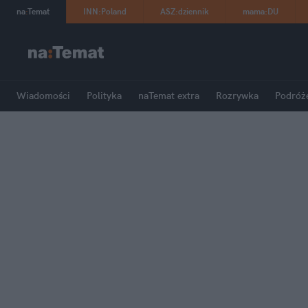
na
:
Temat
INN
:
Poland
ASZ
:
dziennik
mama
:
DU
Wiadomości
Polityka
naTemat extra
Rozrywka
Podróż