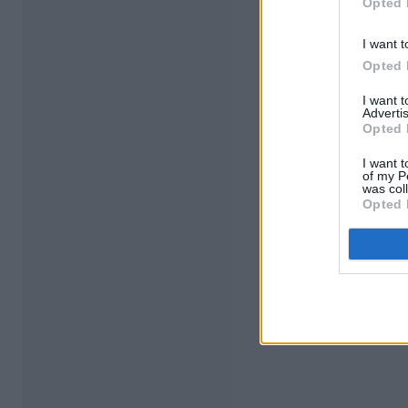
Opted 
I want t
Opted 
I want 
Advertis
Opted 
I want t
of my P
was col
Opted 