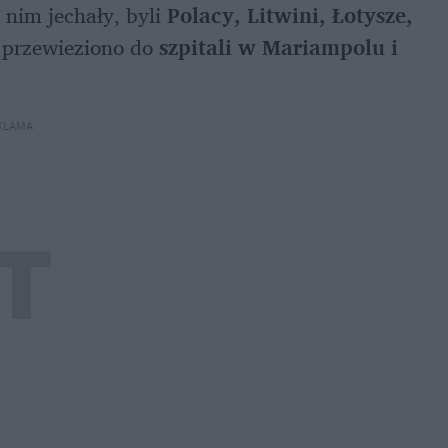
 nim jechały, byli 
Polacy, Litwini, Łotysze, 
 przewieziono do 
szpitali w Mariampolu i 
KLAMA 