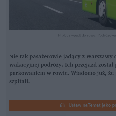
FlixBus wpadł do rowu. Podróżowal
Nie tak pasażerowie jadący z Warszawy d
wakacyjnej podróży. Ich przejazd zosta
parkowaniem w rowie. Wiadomo już, że p
szpitali.
Ustaw naTemat jako p