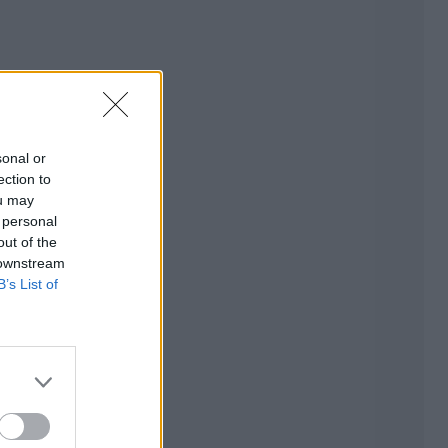
sonal or
ection to
ou may
 personal
out of the
 downstream
B’s List of