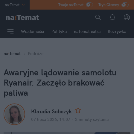
na
:
Temat
Twoje na:Temat
Tryb Ciemny
INN
:
Poland
ASZ
:
dziennik
Wiadomości
Polityka
naTemat extra
Rozrywka
mama
:
DU
dad
:
HERO
na
:
Temat
Podróże
Rozrywka
Awaryjne lądowanie samolotu 
Ryanair. Zaczęło brakować 
paliwa
Klaudia Sobczyk
07 lipca 2026, 14:07
·
2 minuty
 czytania