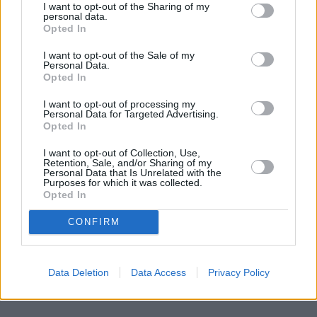
regenerację. 5 kroków, które zwrócą jej
I want to opt-out of the Sharing of my
personal data.
blask i komfort
Opted In
I want to opt-out of the Sale of my
Lato rozpieszcza ciepłymi dniami, długimi
Personal Data.
wieczorami i wakacyjnymi wyjazdami, ale nasza
Opted In
skóra ma na ten temat zupełnie inne zdanie.
I want to opt-out of processing my
Złocista opalenizna dodaje jej uroku, ale tygodnie
Personal Data for Targeted Advertising.
spędzone na słońcu, w klimatyzowanych
Opted In
pomieszczeniach, w słonej wodzie czy w podróży
I want to opt-out of Collection, Use,
mogą odbić się na jej kondycji. Dlatego po
Retention, Sale, and/or Sharing of my
Personal Data that Is Unrelated with the
wakacjach warto postawić na pielęgnację, która
Purposes for which it was collected.
nie kończy się na samym nawilżeniu. Sprawdzamy,
Opted In
jak pięć kosmetyków z linii Neuro Adapt marki
Czytaj całość
CONFIRM
Clochee może pomóc skórze odzyskać równowagę.
Data Deletion
Data Access
Privacy Policy
REKLAMA