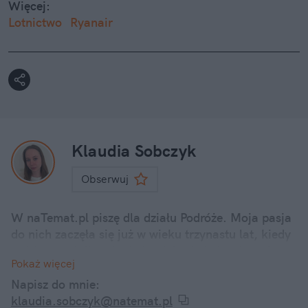
Więcej:
Lotnictwo
Ryanair
Klaudia Sobczyk
Obserwuj
W naTemat.pl piszę dla działu Podróże. Moja pasja
do nich zaczęła się już w wieku trzynastu lat, kiedy
rodzice wysłali mnie do letniej szkoły językowej na
Pokaż więcej
Malcie bez dobrej znajomości języka. Ten "skok na
głęboką wodę" chyba się opłacił, bo dziś uwielbiam
Napisz do mnie:
zarówno podróże po Europie, jak i te na inne
klaudia.sobczyk@natemat.pl