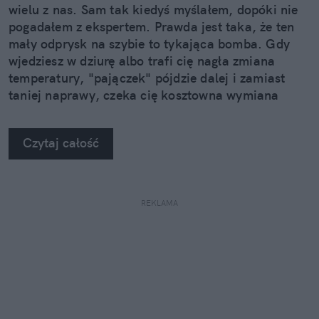
wielu z nas. Sam tak kiedyś myślałem, dopóki nie
pogadałem z ekspertem. Prawda jest taka, że ten
mały odprysk na szybie to tykająca bomba. Gdy
wjedziesz w dziurę albo trafi cię nagła zmiana
temperatury, "pajączek" pójdzie dalej i zamiast
taniej naprawy, czeka cię kosztowna wymiana
szyby. Wybrałem się do serwisu Autoglass®, żeby
na własne oczy zobaczyć, jak profesjonaliści radzą
Czytaj całość
sobie z takimi uszkodzeniami.
REKLAMA