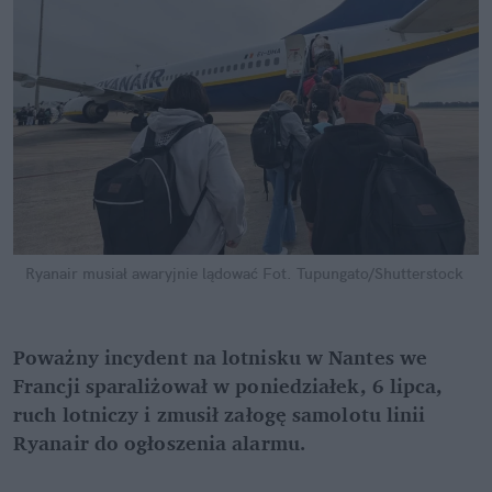
Ryanair musiał awaryjnie lądować
Fot. Tupungato/Shutterstock
Poważny incydent na lotnisku w Nantes we 
Francji sparaliżował w poniedziałek, 6 lipca, 
ruch lotniczy i zmusił załogę samolotu linii 
Ryanair do ogłoszenia alarmu.