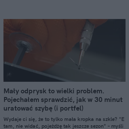
Mały odprysk to wielki problem.
Pojechałem sprawdzić, jak w 30 minut
uratować szybę (i portfel)
Wydaje ci się, że to tylko mała kropka na szkle? "E
tam, nie widać, pojeżdżę tak jeszcze sezon" – myśli