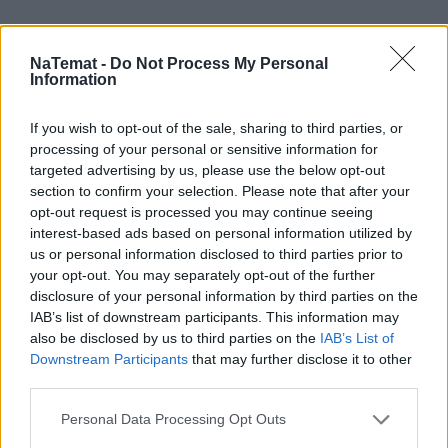
kontynenty. W międzyczasie mieszkałam przez pół
roku w Nowym Orleanie i ukończyłam studia
licencjackie na uniwersytecie w Amsterdamie, a
NaTemat -
Do Not Process My Personal
Information
zebraną o świecie wiedzę chętnie przekazuję,
tworząc teksty o podróżach i turystyce.
If you wish to opt-out of the sale, sharing to third parties, or
Czytaj więcej
processing of your personal or sensitive information for
targeted advertising by us, please use the below opt-out
section to confirm your selection. Please note that after your
opt-out request is processed you may continue seeing
interest-based ads based on personal information utilized by
us or personal information disclosed to third parties prior to
your opt-out. You may separately opt-out of the further
disclosure of your personal information by third parties on the
IAB’s list of downstream participants. This information may
also be disclosed by us to third parties on the
IAB’s List of
Downstream Participants
that may further disclose it to other
third parties.
Personal Data Processing Opt Outs
Skóra po wakacjach woła o