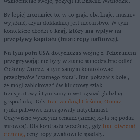
wzmocnienie swojej pozycji na Bliskim Wschodzie.
By lepiej zrozumieć to, w co grają oba kraje, musimy 
wyjaśnić, czym dokładniej jest mocarstwo. W tym 
kontekście chodzi o 
kraj, który ma wpływ na 
przepływy kapitału (tutaj: ropy naftowej).
Na tym polu USA dotychczas wojnę z Teheranem 
przegrywają
:
nie były w stanie samodzielnie odbić 
Cieśniny Ormuz, a tym samym kontrolować 
przepływów "czarnego złota". Iran pokazał z kolei, 
że mógł zablokować ów kluczowy szlak 
transportowy i tym samym wstrząsnąć globalną 
gospodarką. Gdy 
Iran zamknął Cieśninę Ormuz
, 
rynki paliwowe zareagowały natychmiast. 
Oczywiście wyższymi cenami (zmniejszyła się podaż 
surowca). Dla kontrastu wcześniej, gdy 
Iran otwierał 
cieśninę,
 ceny ropy gwałtownie spadały.