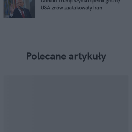
Donald Trump szybko spełnił groźbę.
USA znów zaatakowały Iran
Polecane artykuły