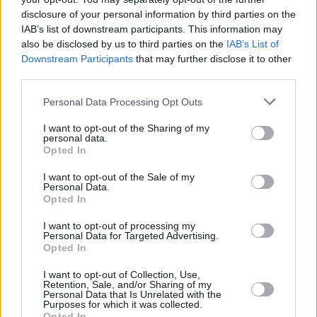
Sytuacje komplikuje do tego sojusznik USA, czyli 
disclosure of your personal information by third parties on the
Izrael.
 W jego interesie jest eskalacja i wojna, której 
IAB’s list of downstream participants. This information may
also be disclosed by us to third parties on the
IAB’s List of
celem byłoby zniszczenie Iranu. To nie jest już w 
Downstream Participants
that may further disclose it to other
interesie Trumpa, który musi szybko zakończyć 
third parties.
konflikt, gdyż ten zwiększa inflację w jego kraju, co 
może 
negatywnie odbić się na wynikach Partii 
Personal Data Processing Opt Outs
Republikańskiej
 w jesiennych wyborach 
I want to opt-out of the Sharing of my
uzupełniających do Kongresu.
personal data.
Opted In
I want to opt-out of the Sale of my
Personal Data.
Opted In
I want to opt-out of processing my
Personal Data for Targeted Advertising.
Opted In
I want to opt-out of Collection, Use,
Retention, Sale, and/or Sharing of my
Personal Data that Is Unrelated with the
Purposes for which it was collected.
Opted In