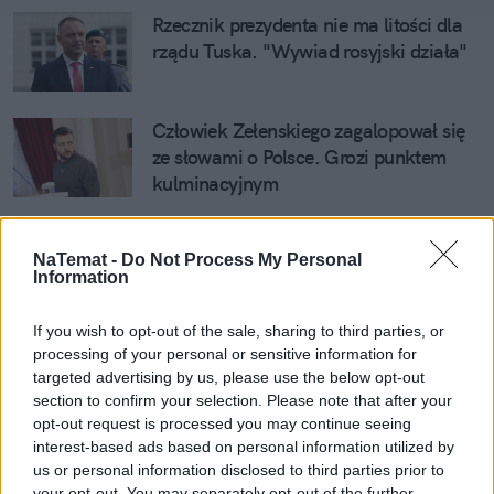
Rzecznik prezydenta nie ma litości dla 
rządu Tuska. "Wywiad rosyjski działa"
Człowiek Zełenskiego zagalopował się 
ze słowami o Polsce. Grozi punktem 
kulminacyjnym
Choć ostatecznie zawarto porozumienie pokojowe 
NaTemat -
Do Not Process My Personal
Information
(które, jak zasugerował Trump, najprawdopodobniej 
zostało zerwane), Iran ogłosił, że 
zezwala 
If you wish to opt-out of the sale, sharing to third parties, or
przepływać Cieśninę Ormuz tylko 
processing of your personal or sensitive information for
wyznaczonymi przez niego szlakami.
 Statki, 
targeted advertising by us, please use the below opt-out
które wybierały inne "ścieżki", były w ostatnich 
section to confirm your selection. Please note that after your
opt-out request is processed you may continue seeing
dniach ostrzeliwane. I stąd odpowiedź USA: atak na 
interest-based ads based on personal information utilized by
80 celów. 
us or personal information disclosed to third parties prior to
your opt-out. You may separately opt-out of the further