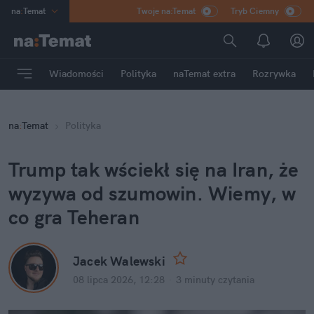
na
:
Temat
Twoje na:Temat
Tryb Ciemny
INN
:
Poland
ASZ
:
dziennik
Wiadomości
Polityka
naTemat extra
Rozrywka
mama
:
DU
dad
:
HERO
na
:
Temat
Polityka
Rozrywka
Trump tak wściekł się na Iran, że 
wyzywa od szumowin. Wiemy, w 
co gra Teheran
Jacek Walewski
08 lipca 2026, 12:28
·
3 minuty
 czytania