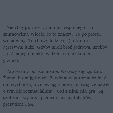
– Nie chcę już mieć z nimi nic wspólnego.
 To 
szumowiny. 
Wiecie, co to znaczy? To po prostu 
szumowiny. To chorzy ludzie (...), okrutni i 
agresywni ludzi. Gdyby mieli broń jądrową, użyliby 
jej. Z mojego punktu widzenia to już koniec – 
grzmiał.
– Zawieramy porozumienie. Wszyscy się zgodzili. 
Żadnej broni jądrowej. Zawieramy porozumienie. A 
oni wychodzą, rozmawiają z prasą i mówią, że nawet 
o tym nie rozmawialiśmy. 
Coś z nimi nie gra. Są 
szaleni 
– wyliczał przewinienia ajatollahów 
prezydent USA.