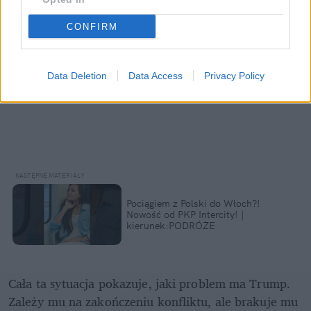
CONFIRM
Data Deletion
Data Access
Privacy Policy
Pociągiem z Polski do Włoch?!  
Nowość od PKP Intercity! | 
kierunek:PODRÓŻE
Cała ta sytuacja pokazuje, jaki problem ma Trump. 
Zależy mu na zakończeniu konfliktu, ale brakuje mu 