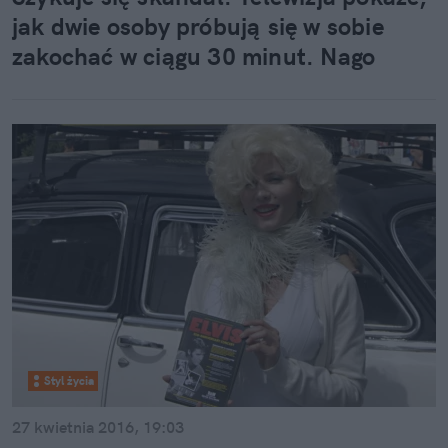
społeczeństwie, co wprost przekłada się na nowe
jak dwie osoby próbują się w sobie
formy pracy, odpoczynku i budowania relacji.
zakochać w ciągu 30 minut. Nago
Styl życia
27 kwietnia 2016, 19:03