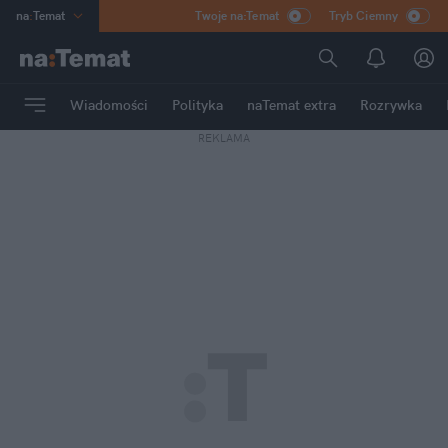
na
:
Temat
Twoje na:Temat
Tryb Ciemny
INN
:
Poland
ASZ
:
dziennik
Wiadomości
Polityka
naTemat extra
Rozrywka
mama
:
DU
REKLAMA
dad
:
HERO
Rozrywka