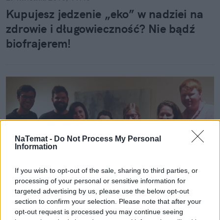
Kupujesz jedzenie „eko” w nadziei na
zdrowie i długowieczność? Nie bądź
biofrajerem!
NaTemat -
Do Not Process My Personal
Information
If you wish to opt-out of the sale, sharing to third parties, or
processing of your personal or sensitive information for
targeted advertising by us, please use the below opt-out
section to confirm your selection. Please note that after your
Styl życia
opt-out request is processed you may continue seeing