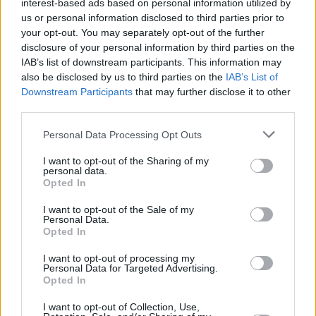
interest-based ads based on personal information utilized by
27 kwietnia 2016, 05:57
us or personal information disclosed to third parties prior to
Tego się nie spodziewali. Aria Stark
your opt-out. You may separately opt-out of the further
spełniła marzenia fanów "Gry o Tron" i
disclosure of your personal information by third parties on the
IAB’s list of downstream participants. This information may
obejrzała z nimi premierowy odcinek!
also be disclosed by us to third parties on the
IAB’s List of
Downstream Participants
that may further disclose it to other
third parties.
Personal Data Processing Opt Outs
I want to opt-out of the Sharing of my
personal data.
Opted In
I want to opt-out of the Sale of my
Personal Data.
Opted In
I want to opt-out of processing my
Personal Data for Targeted Advertising.
Opted In
Styl życia
I want to opt-out of Collection, Use,