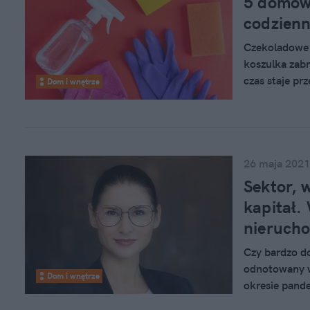
5 domowy
codzienn
Czekoladowe 
koszulka zab
czas staje p
Dom i wnętrze
kłopotu. Jedn
to zabrać?” w
pomogą upor
26 maja 2021
Sektor, 
kapitał.
nieruch
Czy bardzo d
odnotowany w
Dom i wnętrze
okresie pand
popyt w najb