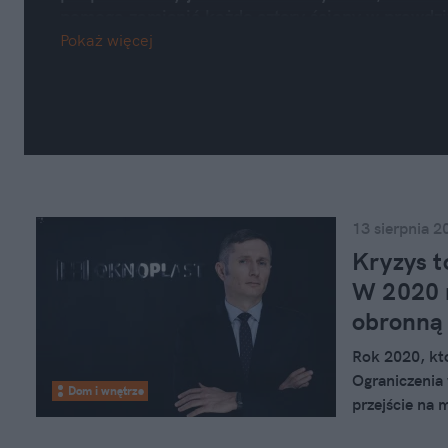
pomogą zamienić każde cztery ściany w prawdz
Pokaż więcej
To jednak nie tylko inspiracje. W tej kategorii z
każdy właściciel i lokator: jak dbać o instalacje
zagrożeń, jak wybrać ubezpieczenie mieszkania
przysługują Ci jako najemcy oraz jak nie dać s
podejrzanej ofercie najmu, czy coraz powszech
13 sierpnia 2
Kryzys to
W 2020 r
obronną
Rok 2020, kt
Ograniczenia 
Dom i wnętrze
przejście na 
często nagłe 