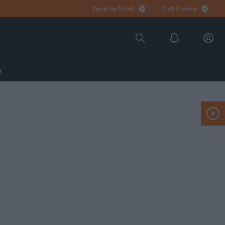
Twoje na:Temat
Tryb Ciemny
y