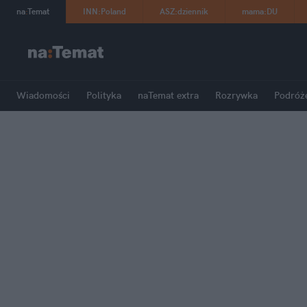
na
:
Temat
INN
:
Poland
ASZ
:
dziennik
mama
:
DU
Wiadomości
Polityka
naTemat extra
Rozrywka
Podróż