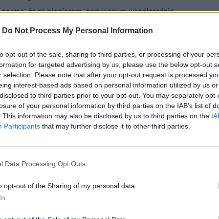
o norma, że za pionierem, nazywanym współcześnie
, podążają inni. W rezultacie rewolucyjne rozwiązanie
-
Do Not Process My Personal Information
staje powielone przez konkurencję, na czym zyskują
którym zwiększa się dostęp do określonego
to opt-out of the sale, sharing to third parties, or processing of your per
. Nie wszędzie jednak naśladownictwo się sprawdza. Bo
formation for targeted advertising by us, please use the below opt-out s
 tylko po kimś "papugować", trzeba jeszcze umieć
r selection. Please note that after your opt-out request is processed y
obrym skutkiem.
eing interest-based ads based on personal information utilized by us or
021, 12:17
disclosed to third parties prior to your opt-out. You may separately opt-
losure of your personal information by third parties on the IAB’s list of
Bespoke - jeszcze większa
. This information may also be disclosed by us to third parties on the
IA
izacja kuchni
Participants
that may further disclose it to other third parties.
owa linia personalizowanych produktów AGD Samsung,
ają innowacyjne lodówki z wymiennymi panelami
, dostępnymi w różnych kolorach i wersjach
l Data Processing Opt Outs
wych. Wybrane moduły lodówki możemy dowolnie łączyć
o opt-out of the Sharing of my personal data.
pasowując wygląd i funkcjonalność urządzenia do
In
h potrzeb i stylu życia. Lodówki Bespoke dostępne są
la polskich konsumentów, a ideę personalizacji promować