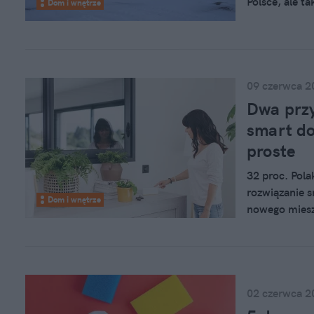
Polsce, ale t
Dom i wnętrze
firma w ostat
przychodu ze 
rok 2020 wyni
09 czerwca 2
Dwa przy
smart do
proste
32 proc. Pol
rozwiązanie s
Dom i wnętrze
nowego miesz
cztery ściany
badania firm
wzmocnić ten
odsłona TaH
02 czerwca 2