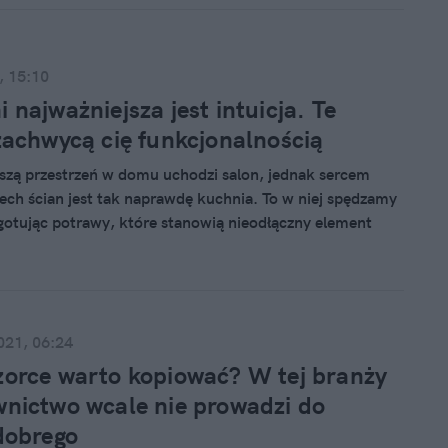
ębiorstw poniosło duże straty, a niektóre zniknęły z
nak marki, które ubiegły rok zakończyły na plusie.
rupa OKNOPLAST.
, 15:10
 najważniejsza jest intuicja. Te
zachwycą cię funkcjonalnością
jszą przestrzeń w domu uchodzi salon, jednak sercem
ech ścian jest tak naprawdę kuchnia. To w niej spędzamy
gotując potrawy, które stanowią nieodłączny element
biadów czy towarzyskich spotkań. Gotowanie, jak
ztuka wymagająca wiedzy, dokładności i cierpliwości.
ni możemy jednak sobie ułatwić dzięki nowoczesnym i
urządzeniom.
021, 06:24
orce warto kopiować? W tej branży
nictwo wcale nie prowadzi do
dobrego