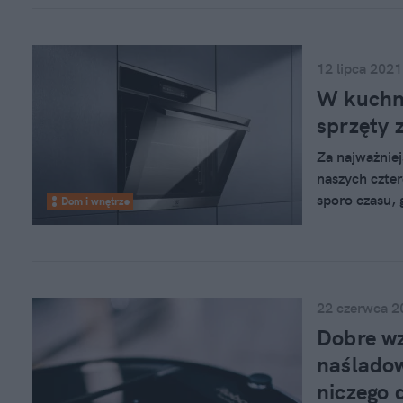
Wiele przedsi
rynku. Są jed
Przykład? G
12 lipca 2021
W kuchni
sprzęty 
Za najważnie
naszych czter
sporo czasu, 
Dom i wnętrze
rodzinnych o
wiadomo, to s
Pracę w kuch
intuicyjnym 
22 czerwca 2
Dobre wz
naśladow
niczego 