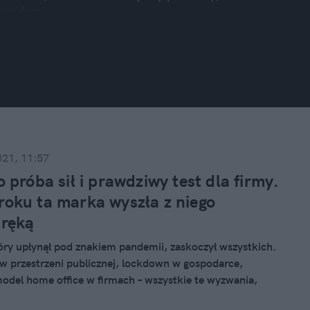
iwy dom.
najdziesz też wszystko, co powinien wiedzieć
 elektryczne i gazowe, żeby uniknąć awarii i
 dopasowane do realnych potrzeb, jakie prawa
ię oszukać – czy to nieuczciwemu wykonawcy,
niejszym oszustwom na rynku nieruchomości.
021, 11:57
 próba sił i prawdziwy test dla firmy.
oku ta marka wyszła z niego
 ręką
óry upłynął pod znakiem pandemii, zaskoczył wszystkich.
w przestrzeni publicznej, lockdown w gospodarce,
model home office w firmach – wszystkie te wyzwania,
i nieoczekiwane, odcisnęły ogromne piętno na biznesie.