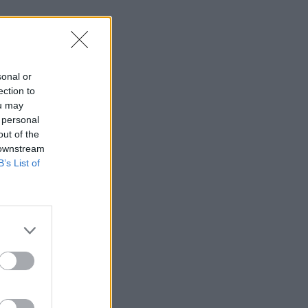
sonal or
ection to
ou may
 personal
out of the
 downstream
B’s List of