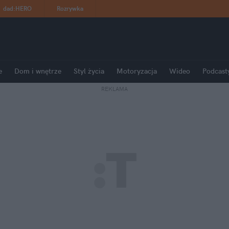
dad
:
HERO
Rozrywka
e
Dom i wnętrze
Styl życia
Motoryzacja
Wideo
Podcast
REKLAMA