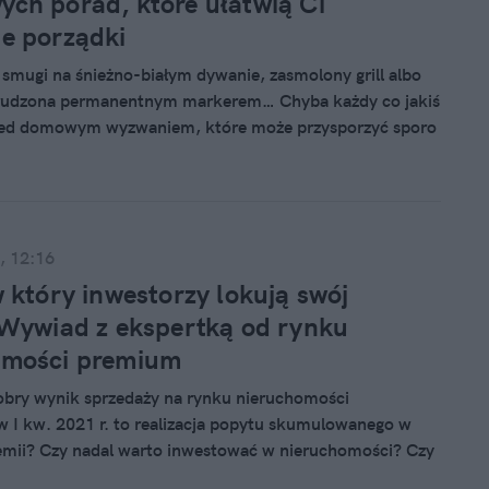
ch porad, które ułatwią Ci
e porządki
smugi na śnieżno-białym dywanie, zasmolony grill albo
rudzona permanentnym markerem… Chyba każdy co jakiś
rzed domowym wyzwaniem, które może przysporzyć sporo
ak zazwyczaj nie samo sprzątanie, ale pytanie „jak się za
iąże się z największą frustracją. Oto 5 porad, które
ać się z domowymi wpadkami.
, 12:16
w który inwestorzy lokują swój
 Wywiad z ekspertką od rynku
omości premium
obry wynik sprzedaży na rynku nieruchomości
 I kw. 2021 r. to realizacja popytu skumulowanego w
emii? Czy nadal warto inwestować w nieruchomości? Czy
liższych kwartałach utrzyma się? Dowiemy się z rozmowy