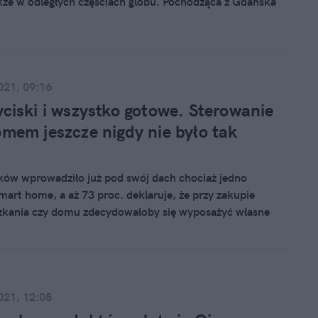
akże w odległych częściach globu. Pochodząca z Gdańska
nich trzech latach odnotowała blisko 300 proc. wzrostu
sprzedaży systemów fotowoltaicznych, a jej przychód za
ósł 17,6 mln złotych.
021, 09:16
ciski i wszystko gotowe. Sterowanie
mem jeszcze nigdy nie było tak
aków wprowadziło już pod swój dach chociaż jedno
mart home, a aż 73 proc. deklaruje, że przy zakupie
kania czy domu zdecydowałoby się wyposażyć własne
 w tego rodzaju technologie. Tak wynika z najnowszego
y Somfy. Lider w zakresie automatyki domowej zamierza
 trend. Ma temu służyć wprowadzona na rynek nowa
oma.
021, 12:08