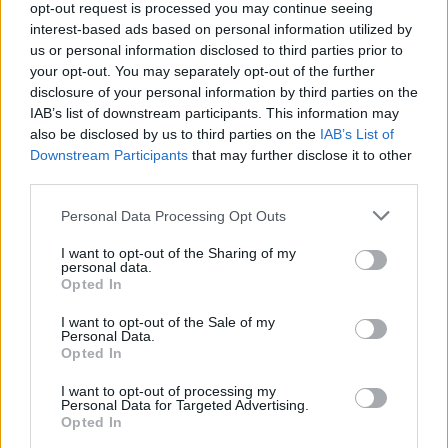
opt-out request is processed you may continue seeing
interest-based ads based on personal information utilized by
21 października 2020, 09:35
us or personal information disclosed to third parties prior to
Używa go 25 mln ludzi na całym
your opt-out. You may separately opt-out of the further
disclosure of your personal information by third parties on the
świecie. Z tym gadżetem mycie okien
IAB’s list of downstream participants. This information may
będzie łatwe i przyjemne
also be disclosed by us to third parties on the
IAB’s List of
Downstream Participants
that may further disclose it to other
third parties.
Personal Data Processing Opt Outs
I want to opt-out of the Sharing of my
personal data.
Opted In
I want to opt-out of the Sale of my
Personal Data.
Opted In
I want to opt-out of processing my
Personal Data for Targeted Advertising.
Opted In