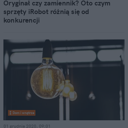
nieruchomości.
Oryginał czy zamiennik? Oto czym
sprzęty iRobot różnią się od
konkurencji
Dom i wnętrze
01 grudnia 2020, 09:01