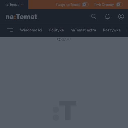
na
:
Temat
Twoje na:Temat
Tryb Ciemny
INN
:
Poland
ASZ
:
dziennik
Wiadomości
Polityka
naTemat extra
Rozrywka
mama
:
DU
REKLAMA
dad
:
HERO
Rozrywka