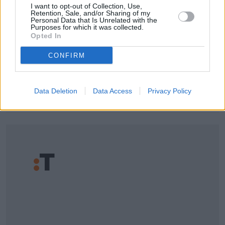
Dom i wnętrze
I want to opt-out of Collection, Use,
Retention, Sale, and/or Sharing of my
Personal Data that Is Unrelated with the
Purposes for which it was collected.
15 października 2020, 15:23
Opted In
Lepszy początek dnia z COSTA
CONFIRM
COFFEE Home Edition – marka
kawiarniana dostępna w wersji do
domu
Data Deletion
Data Access
Privacy Policy