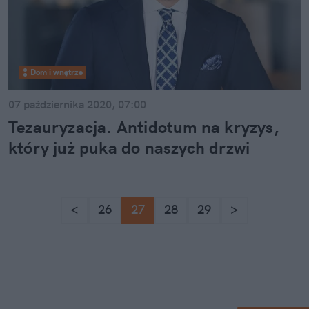
Dom i wnętrze
07 października 2020, 07:00
Tezauryzacja. Antidotum na kryzys,
który już puka do naszych drzwi
<
26
27
28
29
>