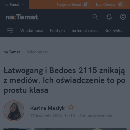
na
:
Temat
Twoje na:Temat
Tryb Ciemny
INN
:
Poland
ASZ
:
dziennik
Wiadomości
Polityka
naTemat extra
Rozrywka
mama
:
DU
dad
:
HERO
na
:
Temat
Wiadomości
Rozrywka
Łatwogang i Bedoes 2115 znikają 
z mediów. Ich oświadczenie to po 
prostu klasa
Karina Masłyk
27 kwietnia 2026, 14:10
·
3 minuty
 czytania