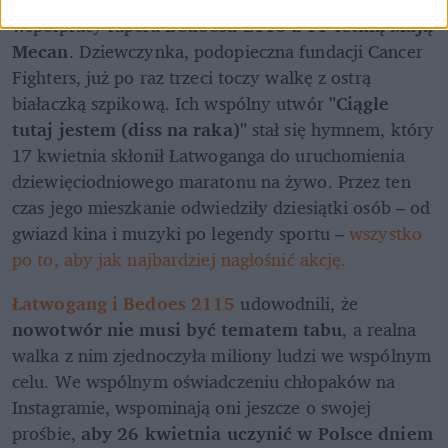
współpracy rapera 
Bedoesa 2115 z 11-letnią Mają 
Mecan
. Dziewczynka, podopieczna fundacji Cancer 
Fighters, już po raz trzeci toczy walkę z ostrą 
białaczką szpikową. Ich wspólny utwór 
"Ciągle 
tutaj jestem (diss na raka)" 
stał się hymnem, który 
17 kwietnia skłonił Łatwoganga do uruchomienia 
dziewięciodniowego maratonu na żywo. Przez ten 
czas jego mieszkanie odwiedziły dziesiątki osób – od 
gwiazd kina i muzyki po legendy sportu – 
wszystko 
po to, aby jak najbardziej nagłośnić akcję.
Łatwogang i Bedoes 2115
 udowodnili, że 
nowotwór nie musi być tematem tabu
, a realna 
walka z nim zjednoczyła miliony ludzi we wspólnym 
celu. We wspólnym oświadczeniu chłopaków na 
Instagramie, wspominają oni jeszcze o swojej 
prośbie, 
aby 26 kwietnia uczynić w Polsce dniem 