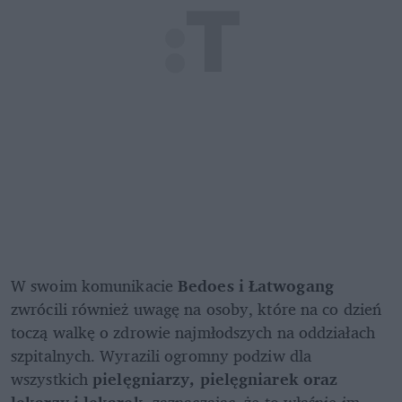
W swoim komunikacie 
Bedoes i Łatwogang
zwrócili również uwagę na osoby, które na co dzień 
toczą walkę o zdrowie najmłodszych na oddziałach 
szpitalnych. Wyrazili ogromny podziw dla 
wszystkich 
pielęgniarzy, pielęgniarek oraz 
lekarzy i lekarek
, zaznaczając, że to właśnie im 