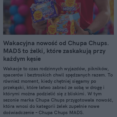
interesują mnie wszelkie nowiny i trendy ze świata
szeroko pojętej kultury – filmów, seriali, muzyki,
mody. W wolnym czasie lubię zrobić pilates lub
przejść się na spacer (najlepiej z moim psem),
natomiast najbardziej cieszy mnie perspektywa
wyjazdu w góry (Bieszczady to mój drugi dom) albo
podróży za granicę. Szczególnie zachwycam się
Wakacyjna nowość od Chupa Chups.
krajami dalekiej północy, a zwłaszcza miejscami,
MADS to żelki, które zaskakują przy
gdzie można podziwiać zorzę polarną. W swoich
każdym kęsie
tekstach chciałabym poruszać tematy bliskie
ludziom. Od przyziemnych, lifestylowych spraw
Wakacje to czas rodzinnych wyjazdów, pikników,
codziennych po wielkie wydarzenia na świecie,
spacerów i beztroskich chwil spędzanych razem. To
dotykające społeczeństwa. Zawsze fascynowały
również moment, kiedy chętniej sięgamy po
mnie też wciągające reportaże podróżnicze, które
przekąski, które łatwo zabrać ze sobą w drogę i
czyta się jak dobrą książkę.
którymi można podzielić się z bliskimi. W tym
sezonie marka Chupa Chups przygotowała nowość,
która wnosi do kategorii żelek zupełnie nowe
doświadczenie – Chupa Chups MADS.