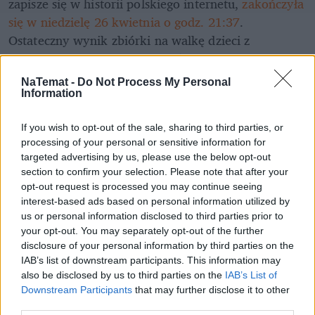
zapisze się w historii polskiego internetu, 
zakończyła 
się w niedzielę 26 kwietnia o godz. 21:37
. 
Ostateczny wynik zbiórki na walkę dzieci z 
nowotworami przekroczył najśmielsze oczekiwania, 
osiągając niebotyczną sumę 
ponad 250 milionów 
NaTemat -
Do Not Process My Personal
złotych
. Jak zaznaczają w oświadczeniu inicjatorzy 
Information
akcji, dopilnują oni tego, aby "
każda złotówka 
została rozdysponowana zgodnie z 
If you wish to opt-out of the sale, sharing to third parties, or
processing of your personal or sensitive information for
przeznaczeniem
".
targeted advertising by us, please use the below opt-out
section to confirm your selection. Please note that after your
REKLAMA 
opt-out request is processed you may continue seeing
interest-based ads based on personal information utilized by
us or personal information disclosed to third parties prior to
your opt-out. You may separately opt-out of the further
disclosure of your personal information by third parties on the
IAB’s list of downstream participants. This information may
also be disclosed by us to third parties on the
IAB’s List of
Downstream Participants
that may further disclose it to other
third parties.