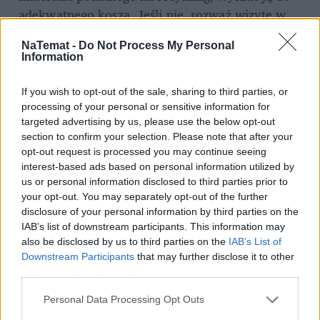
adekwatnego kosza. Jeśli nie, rozważ wizytę w 
PSZOK-u, chyba że gmina zezwala na wyrzucenie 
NaTemat -
Do Not Process My Personal
jej do czarnego kontenera, a wizyta w punkcie 
Information
selektywnej zbiórki jest wyzwaniem logistycznym.
If you wish to opt-out of the sale, sharing to third parties, or
REKLAMA 
processing of your personal or sensitive information for
targeted advertising by us, please use the below opt-out
section to confirm your selection. Please note that after your
opt-out request is processed you may continue seeing
interest-based ads based on personal information utilized by
us or personal information disclosed to third parties prior to
your opt-out. You may separately opt-out of the further
disclosure of your personal information by third parties on the
IAB’s list of downstream participants. This information may
also be disclosed by us to third parties on the
IAB’s List of
Downstream Participants
that may further disclose it to other
third parties.
Personal Data Processing Opt Outs