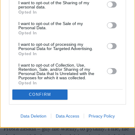
I want to opt-out of the Sharing of my
personal data.
Opted In
I want to opt-out of the Sale of my
Personal Data.
Opted In
I want to opt-out of processing my
Personal Data for Targeted Advertising.
Opted In
I want to opt-out of Collection, Use,
Retention, Sale, and/or Sharing of my
Personal Data that Is Unrelated with the
Purposes for which it was collected.
Opted In
CONFIRM
Co zrobić, gdy nie masz pewności, z 
czego wykonana jest patelnia?
Data Deletion
Data Access
Privacy Policy
Prosta zasada – gdy nie wiemy, to pytamy. I nie, nie 