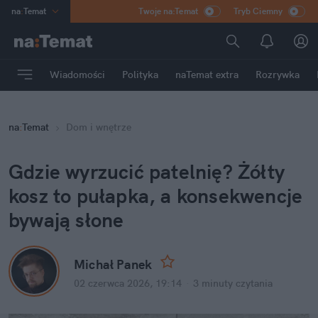
na
:
Temat
Twoje na:Temat
Tryb Ciemny
INN
:
Poland
ASZ
:
dziennik
Wiadomości
Polityka
naTemat extra
Rozrywka
mama
:
DU
dad
:
HERO
na
:
Temat
Dom i wnętrze
Rozrywka
Gdzie wyrzucić patelnię? Żółty 
kosz to pułapka, a konsekwencje 
bywają słone
Michał Panek
02 czerwca 2026, 19:14
·
3 minuty
 czytania