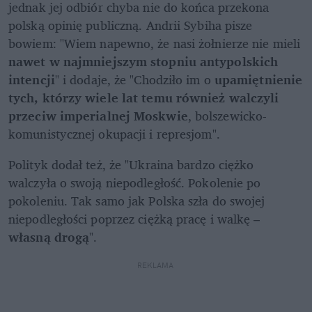
jednak jej odbiór chyba nie do końca przekona 
polską opinię publiczną. Andrii Sybiha pisze 
bowiem: "Wiem napewno, że nasi żołnierze nie mieli 
nawet w najmniejszym stopniu anty­polskich 
intencji
" i dodaje, że "Chodziło im o 
upamiętnienie 
tych, którzy wiele lat temu również walczyli 
przeciw imperialnej Moskwie
, bolszewicko-
komunistycznej okupacji i represjom".
Polityk dodał też, że "Ukraina bardzo ciężko 
walczyła o swoją niepodległość. Pokolenie po 
pokoleniu. Tak samo jak Polska szła do swojej 
niepodległości poprzez ciężką pracę i walkę – 
własną drogą
".
REKLAMA 