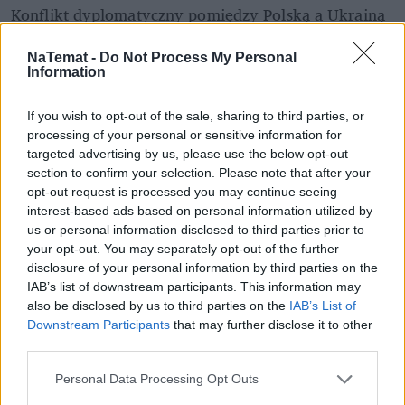
Konflikt dyplomatyczny pomiędzy Polską a Ukrainą 
komentowany jest nie tylko nad Wisłą i nad 
Dnieprem, ale także w 
mediach 
NaTemat -
Do Not Process My Personal
Information
międzynarodowych
.
If you wish to opt-out of the sale, sharing to third parties, or
Dalsza część artykułu poniżej.
processing of your personal or sensitive information for
targeted advertising by us, please use the below opt-out
Zobacz także
section to confirm your selection. Please note that after your
opt-out request is processed you may continue seeing
interest-based ads based on personal information utilized by
3:18 nad ranem i maszyna była już w 
us or personal information disclosed to third parties prior to
powietrzu. MON ujawnił kulisy 
your opt-out. You may separately opt-out of the further
ewakuacji Polki
disclosure of your personal information by third parties on the
IAB’s list of downstream participants. This information may
also be disclosed by us to third parties on the
IAB’s List of
Cena truskawek dziwi klientów i 
Downstream Participants
that may further disclose it to other
rolników. Ktoś zaciera ręce, inni je 
third parties.
załamują
Personal Data Processing Opt Outs
Sikorski bije Tuska na głowę w nowym 