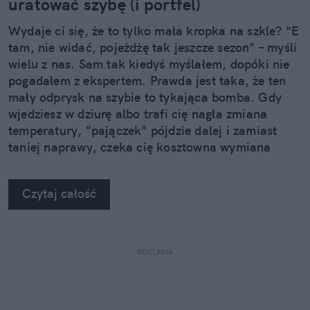
uratować szybę (i portfel)
Wydaje ci się, że to tylko mała kropka na szkle? "E
tam, nie widać, pojeżdżę tak jeszcze sezon" – myśli
wielu z nas. Sam tak kiedyś myślałem, dopóki nie
pogadałem z ekspertem. Prawda jest taka, że ten
mały odprysk na szybie to tykająca bomba. Gdy
wjedziesz w dziurę albo trafi cię nagła zmiana
temperatury, "pajączek" pójdzie dalej i zamiast
taniej naprawy, czeka cię kosztowna wymiana
szyby. Wybrałem się do serwisu Autoglass®, żeby
na własne oczy zobaczyć, jak profesjonaliści radzą
Czytaj całość
sobie z takimi uszkodzeniami.
REKLAMA