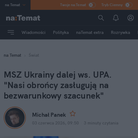
na
:
Temat
Twoje na:Temat
Tryb Ciemny
INN
:
Poland
ASZ
:
dziennik
Wiadomości
Polityka
naTemat extra
Rozrywka
mama
:
DU
dad
:
HERO
na
:
Temat
Świat
Rozrywka
MSZ Ukrainy dalej ws. UPA. 
"Nasi obrońcy zasługują na 
bezwarunkowy szacunek"
Michał Panek
03 czerwca 2026, 09:50
·
3 minuty
 czytania