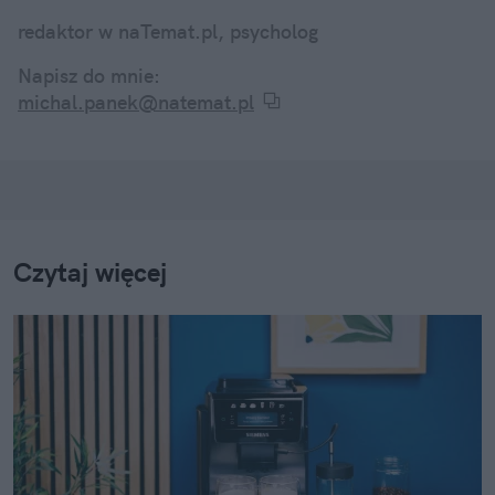
redaktor w naTemat.pl, psycholog
Napisz do mnie:
michal.panek@natemat.pl
Czytaj więcej