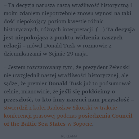
– Ta decyzja narusza naszą wrażliwość historyczną i 
moim zdaniem niepotrzebnie znowu wynosi na taki 
dość niepokojący poziom kwestie różnic 
historycznych, różnych interpretacji. (...) 
Ta decyzja 
jest niepokojąca z punktu widzenia naszych 
relacji
 – mówił Donald Tusk w rozmowie z 
dziennikarzami w Sejmie 29 maja.
– Jestem rozczarowany tym, że prezydent Zełenski 
nie uwzględnił naszej wrażliwości historycznej, ale 
sądzę, że premier
 Donald Tusk 
już to podsumował 
celnie, mianowicie, że 
jeśli się pokłócimy o 
przeszłość, to kto inny narzuci nam przyszłość
 – 
stwierdził z kolei Radosław Sikorski w trakcie 
konferencji prasowej podczas 
posiedzenia Council 
of the Baltic Sea States 
w Sopocie
.
REKLAMA 