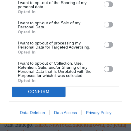
I want to opt-out of the Sharing of my
sondażu. Za to Czarnek wylądował na 
personal data.
samym dnie
Opted In
I want to opt-out of the Sale of my
GPS odchodzi do lamusa. Nowe 
Personal Data.
rozwiązanie kosztowało miliardy i 
Opted In
kompletnie zmienia zasady gry
I want to opt-out of processing my
Personal Data for Targeted Advertising.
Opted In
Zełenski chce negocjacji z Putinem. 
Bezczelny Pieskow ma jeden "mały" 
I want to opt-out of Collection, Use,
warunek
Retention, Sale, and/or Sharing of my
Personal Data that Is Unrelated with the
Purposes for which it was collected.
Opted In
Kandydat PiS na prezydenta Krakowa 
wybrany. Nie Wasserman, nie Kmita, a 
CONFIRM
Drewnicki
Data Deletion
Data Access
Privacy Policy
8 czerwca odbędzie się posiedzenie Kapituły Orderu 
Orła Białego. 
Karol Nawrocki zadeklarował, że jedną 