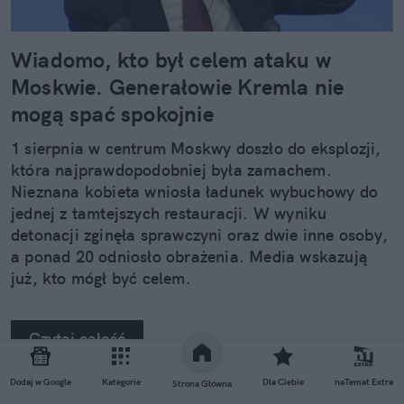
Wiadomo, kto był celem ataku w
Moskwie. Generałowie Kremla nie
mogą spać spokojnie
1 sierpnia w centrum Moskwy doszło do eksplozji,
która najprawdopodobniej była zamachem.
Nieznana kobieta wniosła ładunek wybuchowy do
jednej z tamtejszych restauracji. W wyniku
detonacji zginęła sprawczyni oraz dwie inne osoby,
a ponad 20 odniosło obrażenia. Media wskazują
już, kto mógł być celem.
Czytaj całość
Dodaj w Google
Kategorie
Dla Ciebie
naTemat Extra
Strona Główna