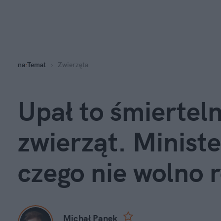
na
:
Temat
Zwierzęta
Upał to śmierteln
zwierząt. Ministe
czego nie wolno 
Michał Panek