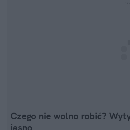
RE
Czego nie wolno robić? Wyt
jasno