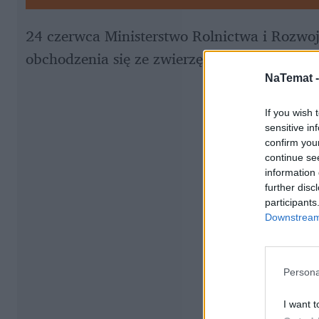
24 czerwca Ministerstwo Rolnictwa i Rozwoj
obchodzenia się ze zwierzętami 
w trakcie u
NaTemat 
If you wish 
sensitive in
confirm you
continue se
information 
further disc
participants
Downstream 
Persona
I want t