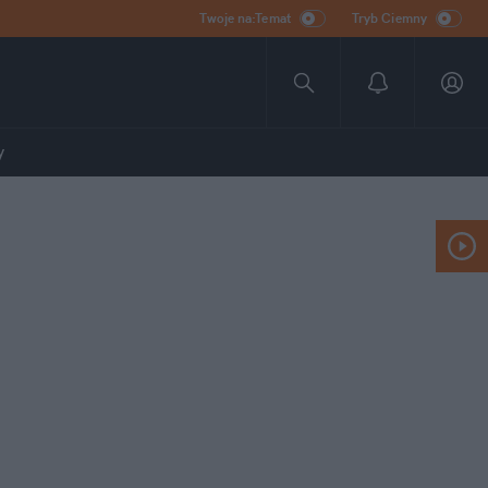
Twoje na:Temat
Tryb Ciemny
y