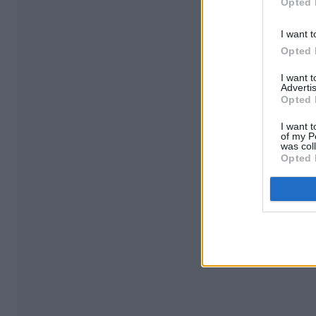
Opted 
I want t
Opted 
I want 
Advertis
Opted 
I want t
of my P
was col
Opted 