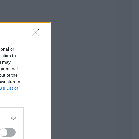
sonal or
ection to
ou may
 personal
out of the
 downstream
B’s List of