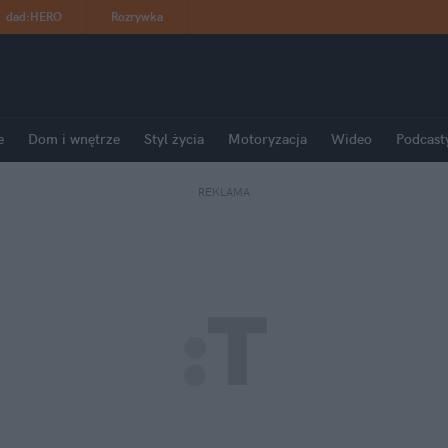
dad
:
HERO
Rozrywka
e
Dom i wnętrze
Styl życia
Motoryzacja
Wideo
Podcast
REKLAMA