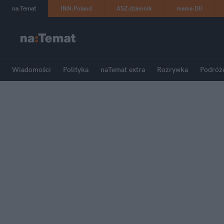
na
:
Temat
INN
:
Poland
ASZ
:
dziennik
mama
:
DU
Wiadomości
Polityka
naTemat extra
Rozrywka
Podróż