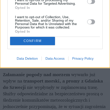
Personal Data for Targeted Advertising.
Opted In
I want to opt-out of Collection, Use,
Retention, Sale, and/or Sharing of my
Personal Data that Is Unrelated with the
Purposes for which it was collected.
Opted In
CONFIRM
Data Deletion
Data Access
Privacy Policy
Załamanie pogody nad morzem
 wywarło już 
wpływ na 
transport morski, a
promy z Gdańska 
do Szwecji
 nie wypłynęły w zaplanowaną trasę. 
Służby odpowiedzialne za bezpieczeństwo proszą o 
śledzenie komunikatów meteorologicznych i 
jednocześnie przypominają, że w sytuacji zagrożenia 