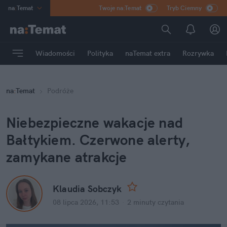
na
:
Temat
Twoje na:Temat
Tryb Ciemny
INN
:
Poland
ASZ
:
dziennik
Wiadomości
Polityka
naTemat extra
Rozrywka
mama
:
DU
dad
:
HERO
na
:
Temat
Podróże
Rozrywka
Niebezpieczne wakacje nad 
Bałtykiem. Czerwone alerty, 
zamykane atrakcje
Klaudia Sobczyk
08 lipca 2026, 11:53
·
2 minuty
 czytania