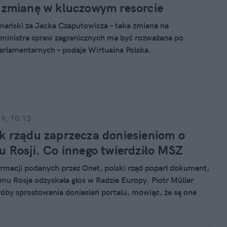
 zmianę w kluczowym resorcie
ański za Jacka Czaputowicza – taka zmiana na
ministra spraw zagranicznych ma być rozważana po
rlamentarnych – podaje Wirtualna Polska.
19, 10:13
k rządu zaprzecza doniesieniom o
u Rosji. Co innego twierdziło MSZ
rmacji podanych przez Onet, polski rząd poparł dokument,
emu Rosja odzyskała głos w Radzie Europy. Piotr Müller
próby sprostowania doniesień portalu, mówiąc, że są one
prawdy.