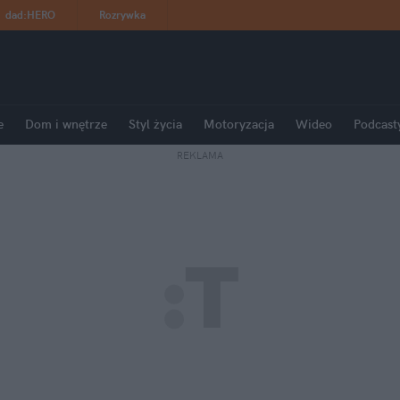
dad
:
HERO
Rozrywka
e
Dom i wnętrze
Styl życia
Motoryzacja
Wideo
Podcast
REKLAMA