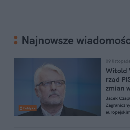
Najnowsze wiadomośc
09 listopad
Witold
rząd Pi
zmian 
Jacek Czapu
Zagraniczny
Polityka
europejskim
Waszczykows
"niefortunn