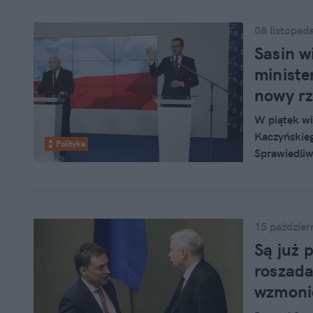
08 listopad
Sasin 
ministe
nowy rz
W piątek w
Kaczyńskieg
Polityka
Sprawiedliw
właśnie ocz
15 paździer
Są już 
roszada
wzmoni