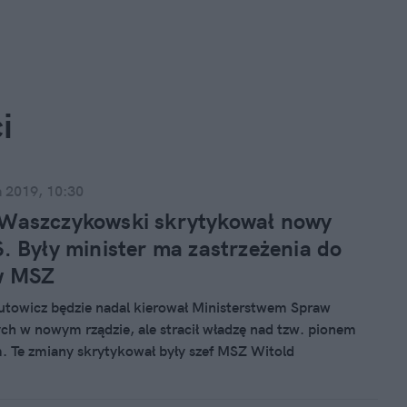
i
a 2019, 10:30
 Waszczykowski skrytykował nowy
S. Były minister ma zastrzeżenia do
w MSZ
towicz będzie nadal kierował Ministerstwem Spraw
ch w nowym rządzie, ale stracił władzę nad tzw. pionem
. Te zmiany skrytykował były szef MSZ Witold
ki. Jego zdaniem taki podział obowiązków jest
y".