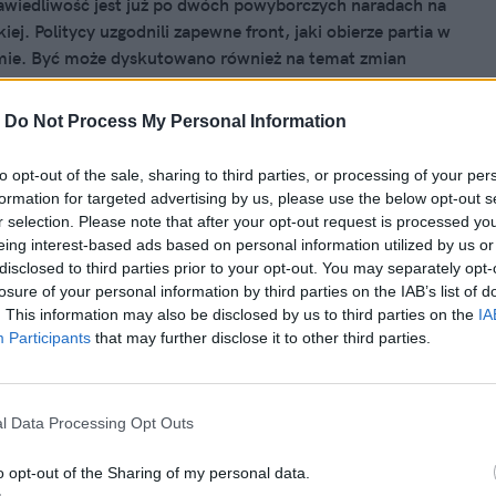
awiedliwość jest już po dwóch powyborczych naradach na
ej. Politycy uzgodnili zapewne front, jaki obierze partia w
ie. Być może dyskutowano również na temat zmian
h, a tych media upatrują w kilku resortach.
-
Do Not Process My Personal Information
to opt-out of the sale, sharing to third parties, or processing of your per
nika 2019, 17:05
formation for targeted advertising by us, please use the below opt-out s
iśmy MSZ o inwazję Turcji na Syrię.
r selection. Please note that after your opt-out request is processed y
eing interest-based ads based on personal information utilized by us or
dź resortu jest zaskakująca
disclosed to third parties prior to your opt-out. You may separately opt-
losure of your personal information by third parties on the IAB’s list of
doby giną żołnierze i cywile od kul oraz pocisków tureckiego
. This information may also be disclosed by us to third parties on the
IA
na to polskie Ministerstwo Spraw Zagranicznych?
Participants
that may further disclose it to other third parties.
 je, gdyż ani minister Jacek Czaputowicz, ani premier
awiecki nie wypowiedzieli się do tej pory na temat inwazji
dpowiedzi dostaliśmy komunikat. Jego treść mocno nas
l Data Processing Opt Outs
o opt-out of the Sharing of my personal data.
nika 2019, 10:00