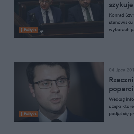
szykuje
Konrad Szym
stanowisku 
wyborach pa
Polityka
04 lipca 20
Rzeczni
poparci
Według info
dzięki któr
podjął się 
Polityka
dalekie od 