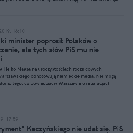
to się miało zmienić.
 2019, 16:10
ki minister poprosił Polaków o
zenie, ale tych słów PiS mu nie
i
a Heiko Maasa na uroczystościach rocznicowych
Warszawskiego odnotowują niemieckie media. Nie mogą
słonić tego, co powiedział w Warszawie o reparacjach
których od Niemiec domaga się rząd PiS.
19, 17:59
yment" Kaczyńskiego nie udał się. PiS