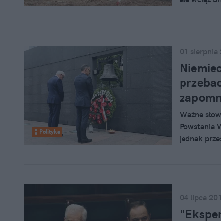
na to, żeby 
01 sierpnia
Niemiec
przebac
zapomn
Ważne słow
Powstania 
Polityka
jednak prze
wojennych, 
04 lipca 20
"Eksper