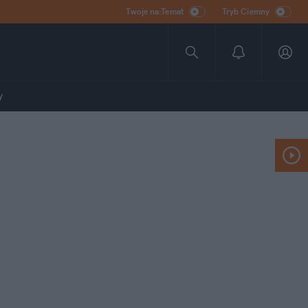
Twoje na:Temat
Tryb Ciemny
y