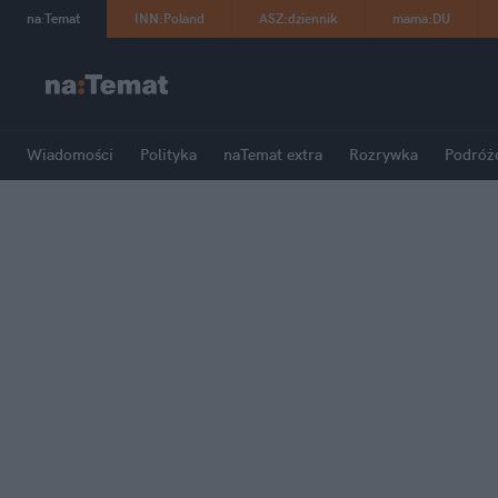
na
:
Temat
INN
:
Poland
ASZ
:
dziennik
mama
:
DU
Wiadomości
Polityka
naTemat extra
Rozrywka
Podróż