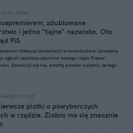
a 2019, 19:26
wicepremierem, zdublowane
rstwo i jedno "tajne" nazwisko. Oto
ąd PiS
ieczorem Mateusz Morawiecki w towarzystwie Jarosława
o ogłosił nazwiska członków nowego rządu Prawa i
ości. Rewolucji nie ma, zresztą premier wyjaśnił, że tego
ekiwali wyborcy.
nika 2019, 11:22
pierwsze plotki o powyborczych
ch w rządzie. Ziobro ma się znacznie
ć