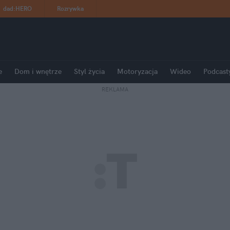
dad
:
HERO
Rozrywka
e
Dom i wnętrze
Styl życia
Motoryzacja
Wideo
Podcast
REKLAMA