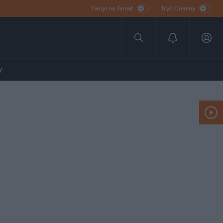
Twoje na:Temat
Tryb Ciemny
y