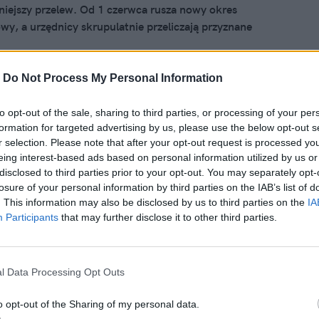
iejszy przelew. Od 1 czerwca rusza nowy okres
wy, a urzędnicy skrupulatnie przeliczają przyznane
jaśniamy, w jakich konkretnie sytuacjach ZUS obcina
 dziecko do zaledwie 400 złotych.
-
Do Not Process My Personal Information
to opt-out of the sale, sharing to third parties, or processing of your per
 2026, 20:07
formation for targeted advertising by us, please use the below opt-out s
sady 800 plus. Rząd Tuska
r selection. Please note that after your opt-out request is processed y
eing interest-based ads based on personal information utilized by us or
wał i już się nie wycofa
disclosed to third parties prior to your opt-out. You may separately opt-
losure of your personal information by third parties on the IAB’s list of
dzina 800 plus" czekają duże zmiany. Przewiduje się, że
. This information may also be disclosed by us to third parties on the
IA
 mają wejść w życie od 1 czerwca 2027 roku. Rząd planuje
Participants
that may further disclose it to other third parties.
yczącą składania wniosków o 800 plus, która ucieszy
eficjentów. Znane są już szczegóły dotyczące nowego
.
l Data Processing Opt Outs
o opt-out of the Sharing of my personal data.