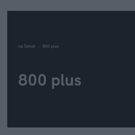
na
:
Temat
800 plus
800 plus