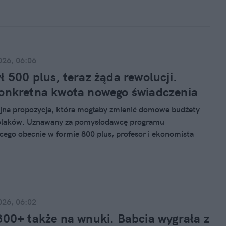
o się stanie, gdy przegapimy termin?
026, 06:06
ł 500 plus, teraz żąda rewolucji.
onkretna kwota nowego świadczenia
jna propozycja, która mogłaby zmienić domowe budżety
olaków. Uznawany za pomysłodawcę programu
cego obecnie w formie 800 plus, profesor i ekonomista
ytner w rozmowie z "Faktem" przekonuje, że aktualne
jest za niskie i powinno wynosić co najmniej tysiąc
026, 06:02
300+ także na wnuki. Babcia wygrała z