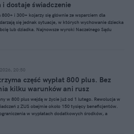
i dostaje świadczenie
 800+ i 300+ kojarzy się głównie ze wsparciem dla
darzają się jednak sytuacje, w których wychowanie dziecka
bcię lub dziadka. Najnowsze wyroki Naczelnego Sądu
yjnego zmieniają zasady i pozwalają faktycznym
dostawać pieniądze.
 2026, 20:50
rzyma część wypłat 800 plus. Bez
nia kilku warunków ani rusz
y w 800 plus wejdą w życie już od 1 lutego. Rewolucja w
iadczeń z ZUS obejmie około 150 tysięcy beneficjentów.
 ograniczenia w wypłatach dodatkowych środków, a
 Ukrainy będą musieli spełnić nowe wymogi, by dalej
 800 plus.