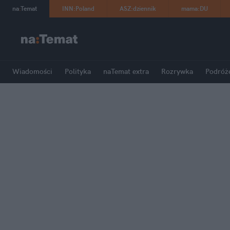
na
:
Temat
INN
:
Poland
ASZ
:
dziennik
mama
:
DU
Wiadomości
Polityka
naTemat extra
Rozrywka
Podróż