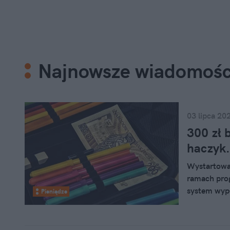
Najnowsze wiadomośc
03 lipca 20
300 zł 
haczyk.
Wystartowa
ramach prog
system wypł
Pieniądze
cudzoziemcó