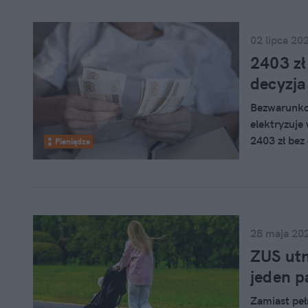
02 lipca 20
2403 zł
decyzja
Bezwarunko
elektryzuje
2403 zł bez
Pieniądze
końcu posta
sprawie.
28 maja 20
ZUS utn
jeden pa
Zamiast peł