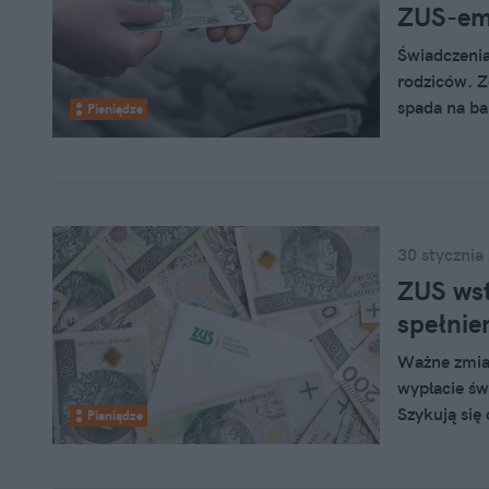
ZUS-em 
Świadczenia
rodziców. Z
spada na ba
Pieniądze
Administrac
opiekunom 
30 stycznia
ZUS wst
spełnie
Ważne zmian
wypłacie św
Szykują się
Pieniądze
obywatele z
otrzymywać