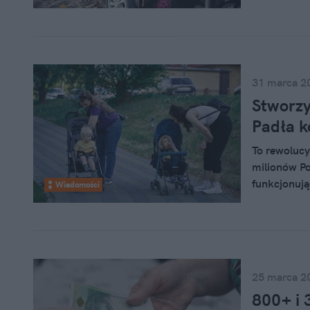
już teraz. C
31 marca 2
Stworzy
Padła k
To rewolucy
milionów P
funkcjonują
Wiadomości
Julian Aule
świadczenie 
złotych.
25 marca 2
800+ i 