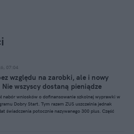
i
26, 07:04
bez względu na zarobki, ale i nowy
 Nie wszyscy dostaną pieniądze
ł nabór wniosków o dofinansowanie szkolnej wyprawki w
ramu Dobry Start. Tym razem ZUS uszczelnia jednak
at świadczenia potocznie nazywanego 300 plus. Część
w musi spełnić warunki, aby otrzymać przelew.