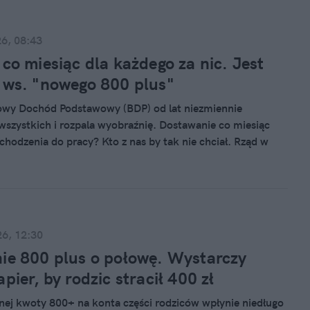
26, 08:43
 co miesiąc dla każdego za nic. Jest
 ws. "nowego 800 plus"
wy Dochód Podstawowy (BDP) od lat niezmiennie
 wszystkich i rozpala wyobraźnię. Dostawanie co miesiąc
 chodzenia do pracy? Kto z nas by tak nie chciał. Rząd w
nowił odnieść się do tego pomysłu i podjął decyzję w tej
26, 12:30
ie 800 plus o połowę. Wystarczy
pier, by rodzic stracił 400 zł
nej kwoty 800+ na konta części rodziców wpłynie niedługo