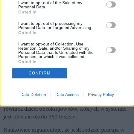
I want to opt-out of the Sale of my
Personal Data.
Opted In
I want to opt-out of processing my
Personal Data for Targeted Advertising.
Wszystkie dzieci równe, czyli stop 
Opted In
dyskryminacji
I want to opt-out of Collection, Use,
Retention, Sale, and/or Sharing of my
W debacie publicznej coraz częściej pojawiają się 
Personal Data that Is Unrelated with the
Purposes for which it was collected.
głosy, by
ograniczyć świadczenie tylko do 
Opted In
najbiedniejszych rodzin lub wykluczyć z niego 
CONFIRM
określone grupy
.
 Prof. Auleytner stanowczo się 
temu sprzeciwia. Jego zdaniem podział rodzin na 
lepsze i gorsze jest niedopuszczalny, a 
wszystkie 
Data Deletion
Data Access
Privacy Policy
dzieci mają przecież równe prawa
. Dotyczy to 
również dzieci obcokrajowców, których w systemie 
jest obecnie około 360 tysięcy.
Naukowiec argumentuje, że jeśli rodzice pracują w 