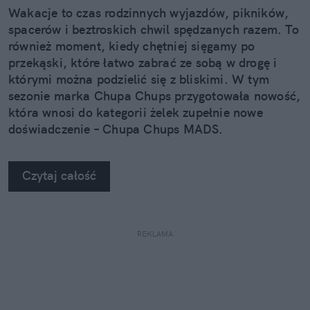
ludziom. Od przyziemnych, lifestylowych spraw
Wakacje to czas rodzinnych wyjazdów, pikników,
codziennych po wielkie wydarzenia na świecie,
spacerów i beztroskich chwil spędzanych razem. To
dotykające społeczeństwa. Zawsze fascynowały
również moment, kiedy chętniej sięgamy po
mnie też wciągające reportaże podróżnicze, które
przekąski, które łatwo zabrać ze sobą w drogę i
czyta się jak dobrą książkę.
którymi można podzielić się z bliskimi. W tym
sezonie marka Chupa Chups przygotowała nowość,
która wnosi do kategorii żelek zupełnie nowe
doświadczenie – Chupa Chups MADS.
Czytaj całość
REKLAMA