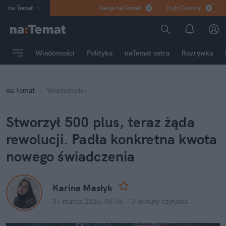
na
:
Temat
Twoje na:Temat
Tryb Ciemny
INN
:
Poland
ASZ
:
dziennik
Wiadomości
Polityka
naTemat extra
Rozrywka
mama
:
DU
dad
:
HERO
na
:
Temat
Wiadomości
Rozrywka
Stworzył 500 plus, teraz żąda 
rewolucji. Padła konkretna kwota 
nowego świadczenia
Karina Masłyk
31 marca 2026, 06:06
·
3 minuty
 czytania