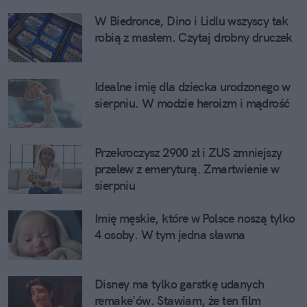
W Biedronce, Dino i Lidlu wszyscy tak
robią z masłem. Czytaj drobny druczek
Idealne imię dla dziecka urodzonego w
sierpniu. W modzie heroizm i mądrość
Przekroczysz 2900 zł i ZUS zmniejszy
przelew z emeryturą. Zmartwienie w
sierpniu
Imię męskie, które w Polsce noszą tylko
4 osoby. W tym jedna sławna
Disney ma tylko garstkę udanych
remake'ów. Stawiam, że ten film