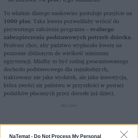
To właśnie dlatego naukowiec postuluje przejście na
1000 plus
. Taka kwota pozwoliłaby wrócić do 
pierwotnego założenia programu – 
realnego 
zabezpieczenia podstawowych potrzeb dziecka
. 
Profesor chce, aby państwo wypłacało kwotę na 
poziomie zbliżonym do wielkość minimum 
egzystencji. Miałby to być rodzaj gwarantowanego 
dochodu podstawowego dla najmłodszych, 
traktowany nie jako wydatek, ale jako inwestycja, 
która zwróci się państwu w przyszłości w postaci 
podatków płaconych przez dorosłe już dzieci.
REKLAMA 
NaTemat -
Do Not Process My Personal