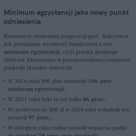
Minimum egzystencji jako nowy punkt 
odniesienia
Kluczowym elementem propozycji prof. Auleytnera 
jest powiązanie wysokości świadczenia z tzw. 
minimum egzystencji
, czyli granicą skrajnego 
ubóstwa. Ekonomista w przeprowadzonej rozmowie 
punktuje brutalne statystyki:
W 2016 roku 500 plus stanowiło 
106 proc. 
minimum egzystencji
,
W 2021 roku było to już tylko 
86 proc.
,
Po podwyżce do 800 zł w 2024 roku wskaźnik ten 
wynosił 
97 proc.
,
W ubiegłym roku realna wartość wsparcia spadła 
do zaledwie 
78 proc.
 tego standardu.