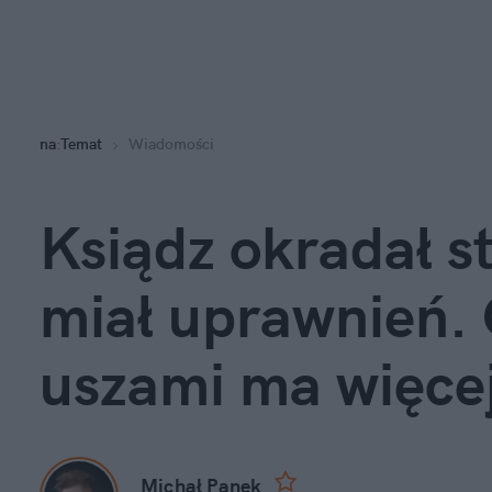
na
:
Temat
Wiadomości
Ksiądz okradał st
miał uprawnień. 
uszami ma więce
Michał Panek