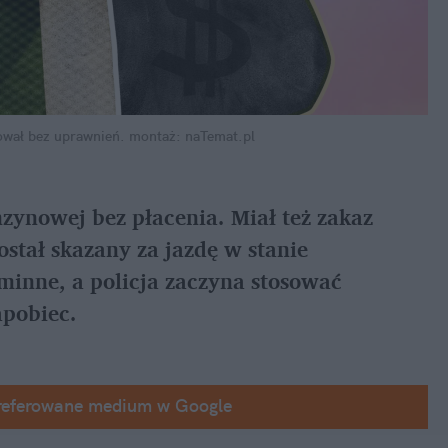
ował bez uprawnień.
montaż: naTemat.pl
nzynowej bez płacenia. Miał też zakaz 
tał skazany za jazdę w stanie 
minne, a policja zaczyna stosować 
apobiec.
referowane medium w Google