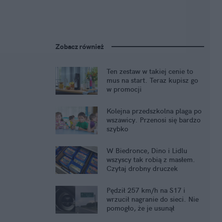
Zobacz również
Ten zestaw w takiej cenie to
mus na start. Teraz kupisz go
w promocji
Kolejna przedszkolna plaga po
wszawicy. Przenosi się bardzo
szybko
W Biedronce, Dino i Lidlu
wszyscy tak robią z masłem.
Czytaj drobny druczek
Pędził 257 km/h na S17 i
wrzucił nagranie do sieci. Nie
pomogło, że je usunął