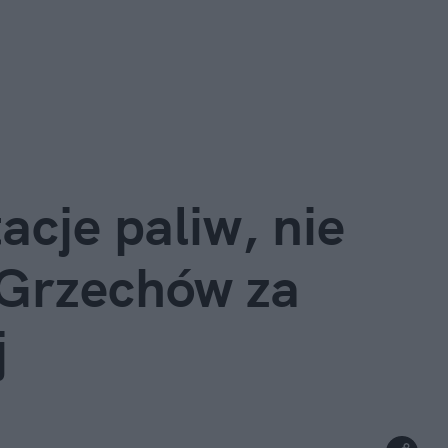
acje paliw, nie 
Grzechów za 
j