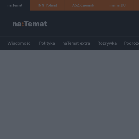
na
:
Temat
INN
:
Poland
ASZ
:
dziennik
mama
:
DU
Wiadomości
Polityka
naTemat extra
Rozrywka
Podróż