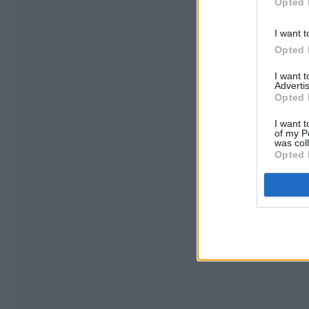
Opted 
I want t
Opted 
I want 
Advertis
Opted 
I want t
of my P
was col
Opted 