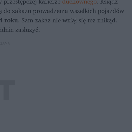
w przestępczej karierze 
duchownego
. Ksiądz 
ię do zakazu prowadzenia wszelkich pojazdów 
4 roku
. Sam zakaz nie wziął się też znikąd. 
idnie zasłużyć.
KLAMA 