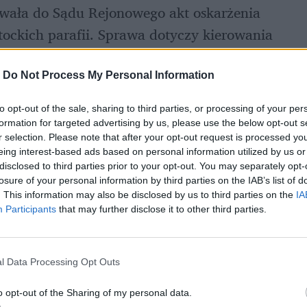
owała do Sądu Rejonowego akt oskarżenia 
tockich parafii. Sprawa dotyczy kierowania 
 
zakazu prowadzenia wszelkich pojazdów 
 do kierowania pojazdami w 
zakresie kat. B
. 
-
Do Not Process My Personal Information
to opt-out of the sale, sharing to third parties, or processing of your per
formation for targeted advertising by us, please use the below opt-out s
r selection. Please note that after your opt-out request is processed y
eing interest-based ads based on personal information utilized by us or
disclosed to third parties prior to your opt-out. You may separately opt-
losure of your personal information by third parties on the IAB’s list of
. This information may also be disclosed by us to third parties on the
IA
Participants
that may further disclose it to other third parties.
l Data Processing Opt Outs
o opt-out of the Sharing of my personal data.