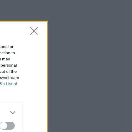
sonal or
ection to
ou may
 personal
out of the
 downstream
B’s List of