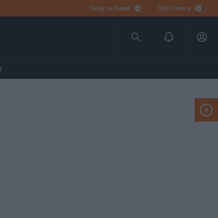
Twoje na:Temat
Tryb Ciemny
y