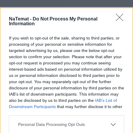
Rozwiń
NaTemat -
Do Not Process My Personal
Information
If you wish to opt-out of the sale, sharing to third parties, or
processing of your personal or sensitive information for
Choć dziennikarz jest w dobrej kondycji fizycznej, 
targeted advertising by us, please use the below opt-out
wciąż pozostaje pod opieką lekarską
.
section to confirm your selection. Please note that after your
opt-out request is processed you may continue seeing
interest-based ads based on personal information utilized by
us or personal information disclosed to third parties prior to
Nie przegap żadnej ważnej wiadomości i
your opt-out. You may separately opt-out of the further
obserwuj nas w Google News!
disclosure of your personal information by third parties on the
IAB’s list of downstream participants. This information may
Więcej:
also be disclosed by us to third parties on the
IAB’s List of
Donald Tusk
Białoruś
Polska
Andrzej Poczobut
Downstream Participants
that may further disclose it to other
third parties.
Karol Nawrocki
Personal Data Processing Opt Outs