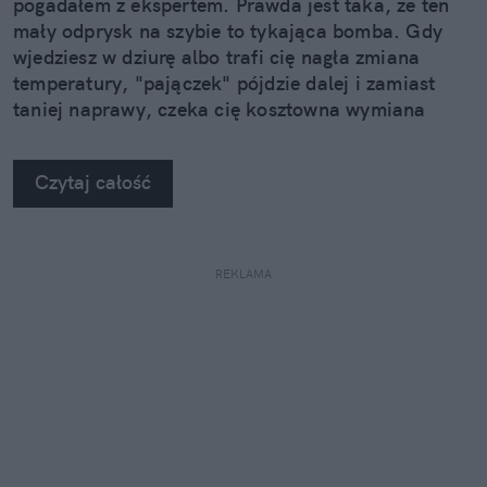
pogadałem z ekspertem. Prawda jest taka, że ten
mały odprysk na szybie to tykająca bomba. Gdy
wjedziesz w dziurę albo trafi cię nagła zmiana
temperatury, "pajączek" pójdzie dalej i zamiast
taniej naprawy, czeka cię kosztowna wymiana
szyby. Wybrałem się do serwisu Autoglass®, żeby
na własne oczy zobaczyć, jak profesjonaliści radzą
Czytaj całość
sobie z takimi uszkodzeniami.
REKLAMA