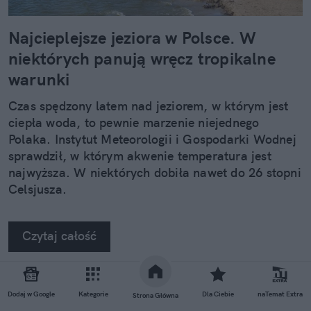
Najcieplejsze jeziora w Polsce. W
niektórych panują wręcz tropikalne
warunki
Czas spędzony latem nad jeziorem, w którym jest
ciepła woda, to pewnie marzenie niejednego
Polaka. Instytut Meteorologii i Gospodarki Wodnej
sprawdził, w którym akwenie temperatura jest
najwyższa. W niektórych dobiła nawet do 26 stopni
Celsjusza.
Czytaj całość
REKLAMA
Dodaj w Google
Kategorie
Dla Ciebie
naTemat Extra
Strona Główna