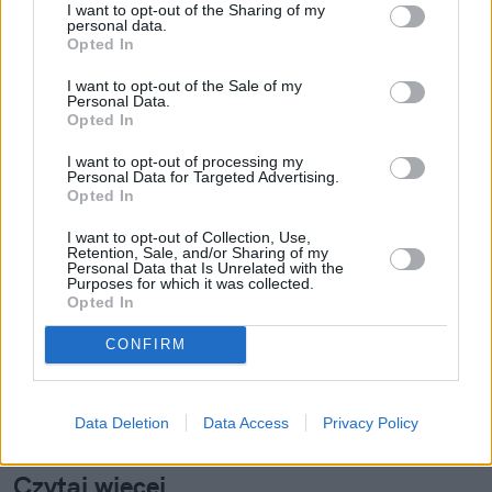
I want to opt-out of the Sharing of my
personal data.
Opted In
I want to opt-out of the Sale of my
Personal Data.
Opted In
Michał Panek
I want to opt-out of processing my
Personal Data for Targeted Advertising.
Obserwuj
Opted In
I want to opt-out of Collection, Use,
redaktor w naTemat.pl, psycholog
Retention, Sale, and/or Sharing of my
Personal Data that Is Unrelated with the
Purposes for which it was collected.
Napisz do mnie:
Opted In
michal.panek@natemat.pl
CONFIRM
Data Deletion
Data Access
Privacy Policy
Czytaj więcej