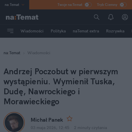
na
:
Temat
Twoje na:Temat
Tryb Ciemny
INN
:
Poland
ASZ
:
dziennik
Wiadomości
Polityka
naTemat extra
Rozrywka
mama
:
DU
dad
:
HERO
na
:
Temat
Wiadomości
Rozrywka
Andrzej Poczobut w pierwszym 
wystąpieniu. Wymienił Tuska, 
Dudę, Nawrockiego i 
Morawieckiego
Michał Panek
03 maja 2026, 12:45
·
2 minuty
 czytania